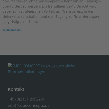
dokumentieren, ohne von komplexen Kennzahlen-Katalogen
überfordert zu werden. Ein freiwilliger VSME-Bericht wird
dabei zum strategischen Vorteil, um Transparenz in der
Lieferkette zu schaffen und den Zugang zu Finanzierungen
langfristig zu sichern.
Weiterlesen »
Kontakt
+49 (0)2131 20522-0
info@cubeconcepts.de