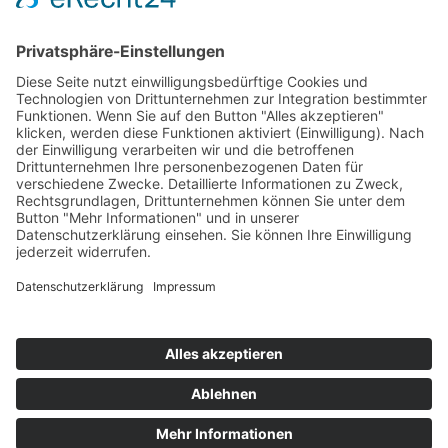
Français
Čeština
Español
English