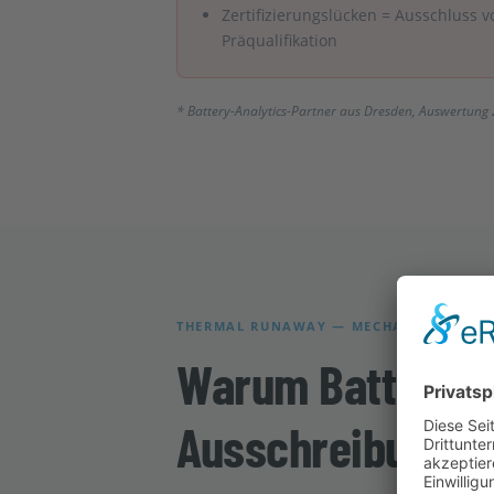
Zertifizierungslücken = Ausschluss v
Präqualifikation
* Battery-Analytics-Partner aus Dresden, Auswertung
THERMAL RUNAWAY — MECHANISMUS & 
Warum Batteries
Ausschreibung zu