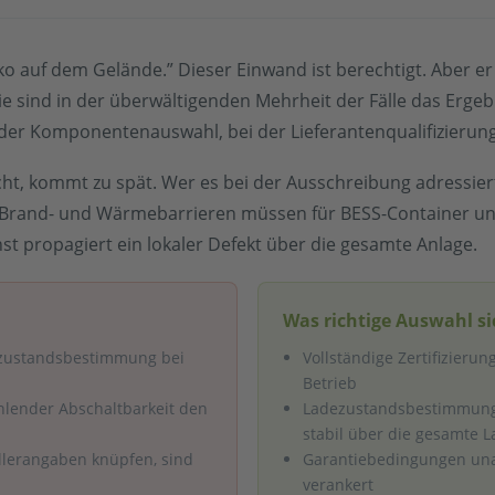
ko auf dem Gelände.” Dieser Einwand ist berechtigt. Aber er 
 Sie sind in der überwältigenden Mehrheit der Fälle das Erg
 der Komponentenauswahl, bei der Lieferantenqualifizierun
t, kommt zu spät. Wer es bei der Ausschreibung adressiert,
t: Brand- und Wärmebarrieren müssen für BESS-Container u
t propagiert ein lokaler Defekt über die gesamte Anlage.
Was richtige Auswahl si
ezustandsbestimmung bei
Vollständige Zertifizieru
Betrieb
ehlender Abschaltbarkeit den
Ladezustandsbestimmung 
stabil über die gesamte L
llerangaben knüpfen, sind
Garantiebedingungen una
verankert