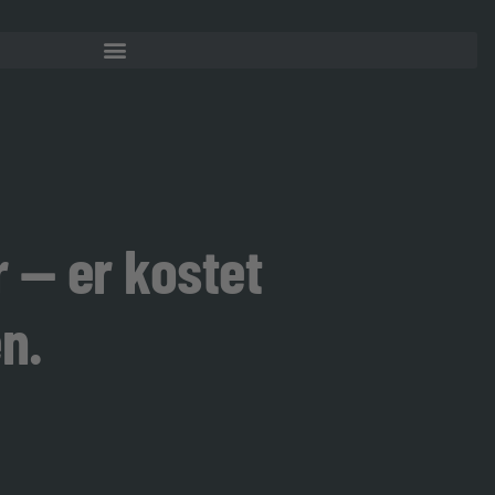
r — er kostet
n.