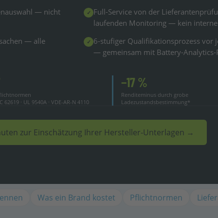
enauswahl — nicht
Full-Service von der Lieferantenprüf
✓
laufenden Monitoring — kein intern
sachen — alle
6-stufiger Qualifikationsprozess vor
✓
— gemeinsam mit Battery-Analytics-
7
−17 %
flichtnormen
Renditeminus durch grobe
EC 62619 · UL 9540A · VDE-AR-N 4110
Ladezustandsbestimmung*
uten zur Einschätzung Ihrer Hersteller-Unterlagen →
rennen
Was ein Brand kostet
Pflichtnormen
Liefe