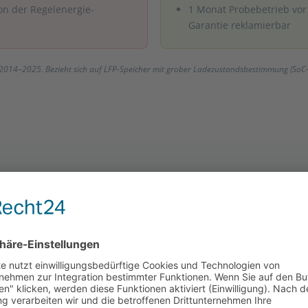
on der Regelenergie-
1 Monat Probebetrieb vo
Garantie reklamierbar
 2014–2025. Bezieht sich auf LFP-Speicher mit grober Ladezustandsbestimmung (SoC-
URSACHEN
peicher brennen — und was
 tun hat