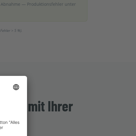
r Abnahme — Produktionsfehler unter
Fehler > 5 %).
 das mit Ihrer