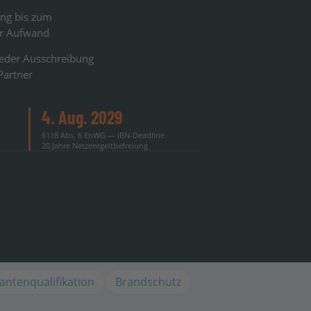
ung bis zum
er Aufwand
 jeder Ausschreibung
Partner
4. Aug. 2029
§118 Abs. 6 EnWG — IBN-Deadline
20 Jahre Netzentgeltbefreiung
rantenqualifikation
Brandschutz