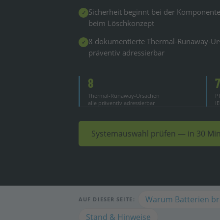
Sicherheit beginnt bei der Komponent
✓
beim Löschkonzept
8 dokumentierte Thermal-Runaway-Ur
✓
präventiv adressierbar
8
Thermal-Runaway-Ursachen
P
alle präventiv adressierbar
I
Systemauswahl prüfen — in 30 Min
Warum Batterien b
AUF DIESER SEITE:
Stand & Hinweise