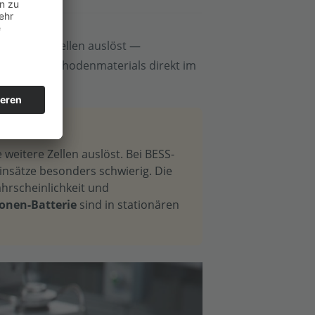
die Nachbarzellen auslöst —
zung des Kathodenmaterials direkt im
weitere Zellen auslöst. Bei BESS-
nsätze besonders schwierig. Die
ahrscheinlichkeit und
onen-Batterie
sind in stationären