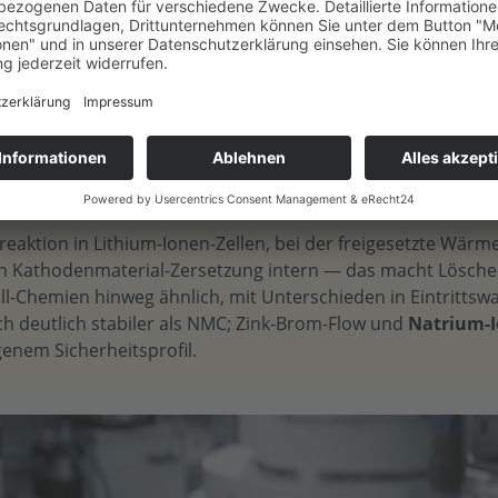
te Kettenreaktion: eine Zelle überhitzt, setzt Energie frei, 
e bei BESS-Bränden: Sauerstoff entsteht durch die Zerset
reieck lässt sich dadurch kaum von außen unterbrechen.
aktion in Lithium-Ionen-Zellen, bei der freigesetzte Wärme 
h Kathodenmaterial-Zersetzung intern — das macht Löschei
ell-Chemien hinweg ähnlich, mit Unterschieden in Eintrittsw
sch deutlich stabiler als NMC; Zink-Brom-Flow und
Natrium-I
enem Sicherheitsprofil.