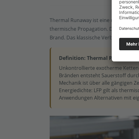
Thermal Runaway ist eine unkontrollier
thermische Propagation. Das Besonder
Brand. Das klassische Verbrennungsd
Definition: Thermal Runaway
Unkontrollierte exotherme Kettenre
Bränden entsteht Sauerstoff durc
Mechanik ist über alle gängigen Z
Energiedichte: LFP gilt als thermi
Anwendungen Alternativen mit eig