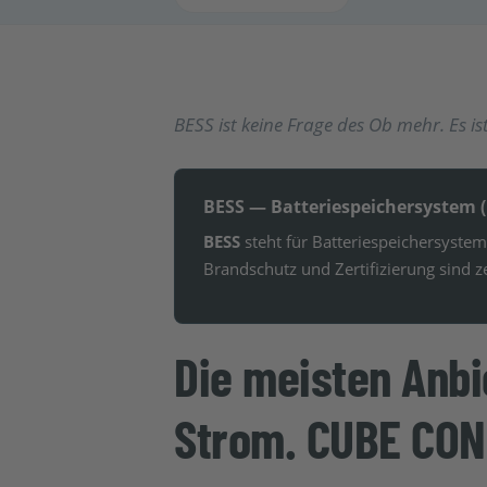
BESS ist keine Frage des Ob mehr. Es i
BESS — Batteriespeichersystem (
BESS
steht für Batteriespeichersystem
Brandschutz und Zertifizierung sind 
Die meisten Anb
Strom. CUBE CON