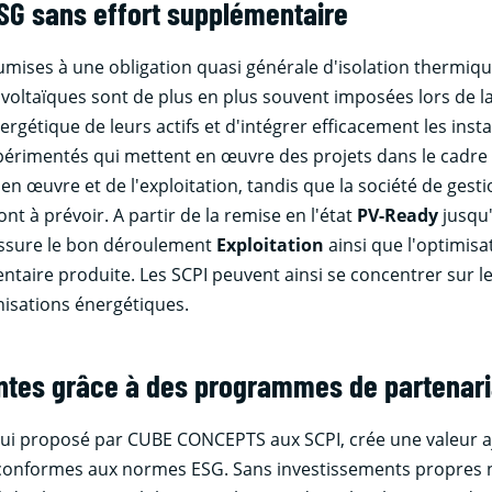
SG sans effort supplémentaire
umises à une obligation quasi générale d'isolation thermiq
ovoltaïques sont de plus en plus souvent imposées lors de l
nergétique de leurs actifs et d'intégrer efficacement les inst
xpérimentés qui mettent en œuvre des projets dans le cadre 
 en œuvre et de l'exploitation, tandis que la société de gesti
nt à prévoir. A partir de la remise en l'état
PV-Ready
jusqu'
 assure le bon déroulement
Exploitation
ainsi que l'optimisat
ntaire produite. Les SCPI peuvent ainsi se concentrer sur leu
nisations énergétiques.
gentes grâce à des programmes de partenar
lui proposé par CUBE CONCEPTS aux SCPI, crée une valeur 
s conformes aux normes ESG. Sans investissements propres ni