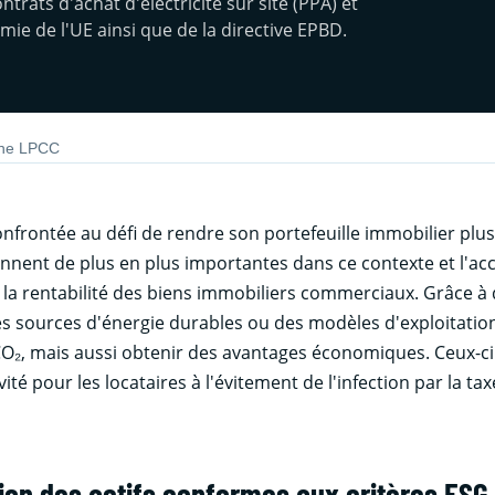
rats d'achat d'électricité sur site (PPA) et
ie de l'UE ainsi que de la directive EPBD.
 une LPCC
confrontée au défi de rendre son portefeuille immobilier plu
nnent de plus en plus importantes dans ce contexte et l'acc
et la rentabilité des biens immobiliers commerciaux. Grâce à
es sources d'énergie durables ou des modèles d'exploitation 
O₂, mais aussi obtenir des avantages économiques. Ceux-ci
ité pour les locataires à l'évitement de l'infection par la ta
tion des actifs conformes aux critères ESG