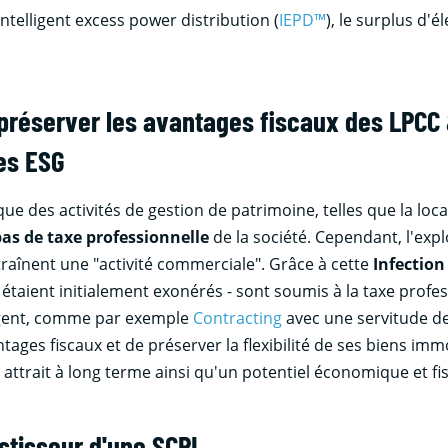
 Intelligent excess power distribution (
IEPD™
), le surplus d'é
: préserver les avantages fiscaux des LPCC 
res ESG
e des activités de gestion de patrimoine, telles que la locat
pas de taxe professionnelle
de la société. Cependant, l'explo
ntraînent une "activité commerciale". Grâce à cette
Infection
taient initialement exonérés - sont soumis à la taxe profes
lligent, comme par exemple
Contracting
avec une servitude de
ages fiscaux et de préserver la flexibilité de ses biens imm
 attrait à long terme ainsi qu'un potentiel économique et fis
stisseur d'une SCPI