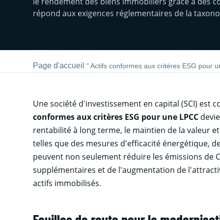
le rendement des biens immobiliers grâce à des cont
répond aux exigences réglementaires de la taxonom
Page d'accueil
"
Actifs conformes aux critères ESG pour
Une société d'investissement en capital (SCI) est 
conformes aux critères ESG pour une LPCC
devie
rentabilité à long terme, le maintien de la valeur 
telles que des mesures d'efficacité énergétique, d
peuvent non seulement réduire les émissions de C
supplémentaires et de l'augmentation de l'attractiv
actifs immobilisés.
Feuilles de route pour la modernisa