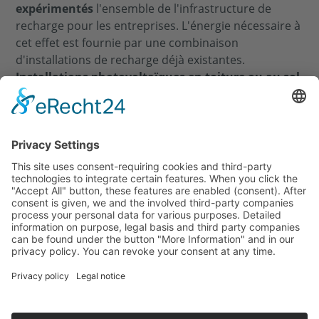
expérimentés
l'ensemble de l'infrastructure de
recharge pour les entreprises. L'énergie nécessaire à
cet effet est fournie par une combinaison
d'installations de recharge déjà existantes.
Installations photovoltaïques en toiture ou au sol
et/ou le raccordement au réseau du fournisseur
d'électricité. Dans l'idéal, il s'agit de
Carports
solaires sur les parkings commerciaux
afin de
réduire au maximum les connexions aux stations de
recharge AC et DC. Une station moyenne tension
avec transformateur et stockage intermédiaire
fournit toujours suffisamment d'énergie à la flotte de
l'entreprise en amont des bornes de recharge et des
wallbox.
Čeština