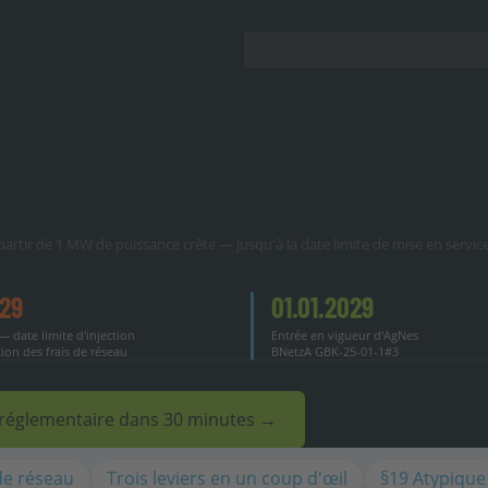
 de réseau §19 + §118 +
 à partir de 1 MW de puissance crête — jusqu'à la date limite de mise en servic
029
01.01.2029
— date limite d'injection
Entrée en vigueur d'AgNes
ion des frais de réseau
BNetzA GBK-25-01-1#3
te réglementaire dans 30 minutes →
 de réseau
Trois leviers en un coup d'œil
§19 Atypique