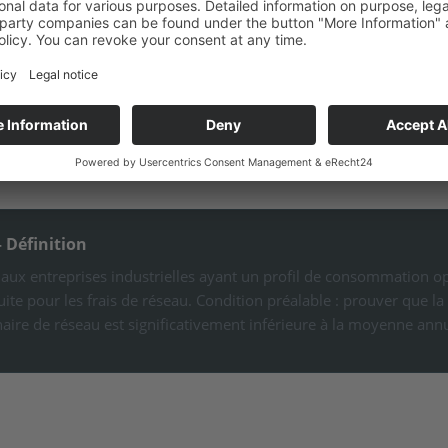
 2 phrase 1 StromNEV — Util
 Définition
t aux entreprises industrielles ayant un profil de consommation 
duite pour les frais de réseau. Condition préalable : prouver que
ire de réseau est significativement inférieure à la moyenne annu