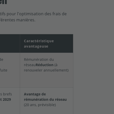
tifs pour l'optimisation des frais de
fférentes manières.
Caractéristique
avantageuse
de
Rémunération du
e
réseau
Réduction
(à
 fuite
renouveler annuellement)
s brefs
Avantage de
t 2029
rémunération du réseau
(20 ans, prévisible)