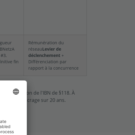
igueur
Rémunération du
BNetzA
réseau
Levier de
#3,
déclenchement
+
nitive fin
Différenciation par
rapport à la concurrence
a planification de l'IBN de §118. À
tiendra l'ancrage sur 20 ans.