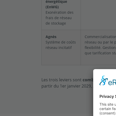
énergétique
(EnWG)
Exonération des
frais de réseau
de stockage
Agnès
Commercialisation
Système de coûts
réseau ou par le p
réseau incitatif
flexibilité. Gestio
que tarification st
Les trois leviers sont
combinable
: Le
partir du 1er janvier 2029, AgNes pren