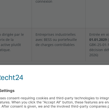
connexion
 dirigée par le
Entreprises industrielles
Entrée en v
rix de la
avec BESS ou portefeuille
01.01.2029
(
n active plutôt
de charges contrôlables
GBK-25-01-1
atique.
décision défi
2026)
 §19 peut être utilisé jusqu'à son expiration, parallèlement à l
dra en charge l'optimisation continue, tandis que §118 main