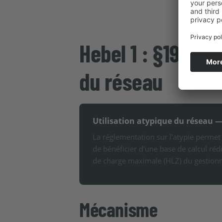
Hebel 1 : §19 al.
du réseau
Utilisation atypique du réseau —
La réglementation sur l'atypie perme
de bénéficier d'une base de calcul ré
de charge maximale (HLZ) du gestionna
Mécanisme