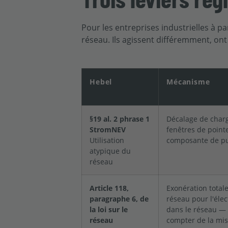
Pour les entreprises industrielles à par
réseau. Ils agissent différemment, on
Hebel
Mécanisme
§19 al. 2 phrase 1
Décalage de charg
StromNEV
fenêtres de pointe
Utilisation
composante de pu
atypique du
réseau
Article 118,
Exonération totale
paragraphe 6, de
réseau pour l'élect
la loi sur le
dans le réseau — 
réseau
compter de la mis