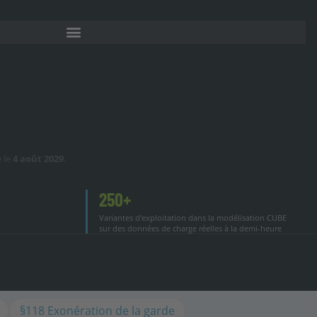
 AgNes
e le
4 août 2029
.
250+
Variantes d'exploitation dans la modélisation CUBE
sur des données de charge réelles à la demi-heure
§118 Exonération de la garde