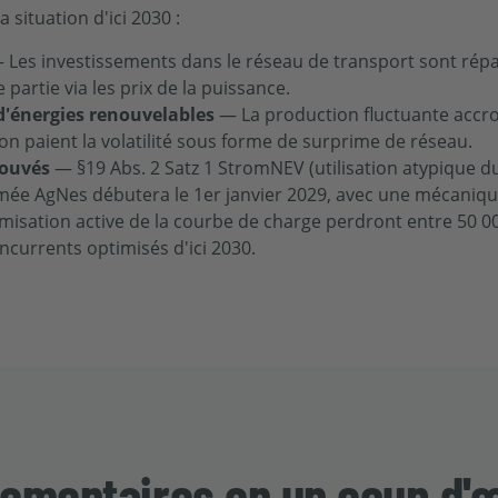
 situation d'ici 2030 :
Les investissements dans le réseau de transport sont répa
 partie via les prix de la puissance.
 d'énergies renouvelables
— La production fluctuante accroît
 paient la volatilité sous forme de surprime de réseau.
rouvés
— §19 Abs. 2 Satz 1 StromNEV (utilisation atypique d
ée AgNes débutera le 1er janvier 2029, avec une mécanique
timisation active de la courbe de charge perdront entre 50 
ncurrents optimisés d'ici 2030.
glementaires en un coup d'œ