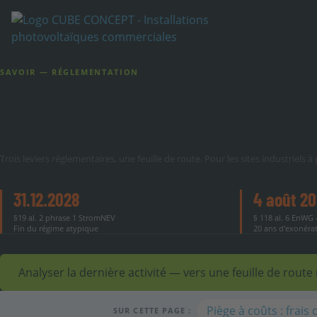
SAVOIR — RÉGLEMENTATION
Optimisation des frais
Trois leviers réglementaires, une feuille de route. Pour les sites industriels
31.12.2028
4 août 2
§19 al. 2 phrase 1 StromNEV
§ 118 al. 6 EnWG 
Fin du régime atypique
20 ans d'exonérat
Analyser la dernière activité — vers une feuille de rou
Piège à coûts : frais
SUR CETTE PAGE :