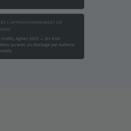
E DE L'APPROVISIONNEMENT EN
ÉSEAU
. 6 EnWG, AgNes 2029 — les trois
bles qu'avec un stockage par batterie
nnelle.