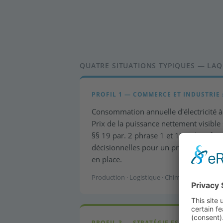
QUATRE SITUATIONS TYPIQUES — LA
PROFIL 1 — COMMERCE ET INDUSTRIE 
Consommation annuelle d'électricité à
Prix de la puissance nettement visible 
§§ 19 par. 2 phrase 1 et 118 identifié
décisionnelles pour un processus d'in
en place.
Production · Logistique · Chimie · Alimentati
PROFIL 3 — STRATÉGIE ESG & OBLIGA