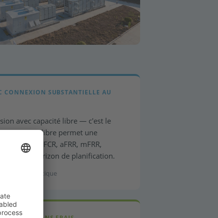
EC CONNEXION SUBSTANTIELLE AU
on avec capacité libre — c'est le
. La capacité libre permet une
te des FTM : FCR, aFRR, mFRR,
29 comme horizon de planification.
ferreux · Logistique
YSTÈME ET SANS FRAIS