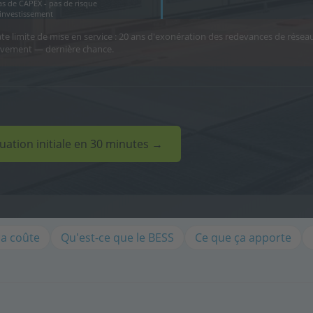
as de CAPEX - pas de risque
'investissement
e limite de mise en service : 20 ans d'exonération des redevances de réseau
tivement — dernière chance.
luation initiale en 30 minutes →
ça coûte
Qu'est-ce que le BESS
Ce que ça apporte