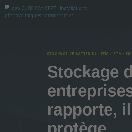
STOCKAGE DE BATTERIES · FTM + BTM · E
Stockage d
entreprises
rapporte, i
protège.