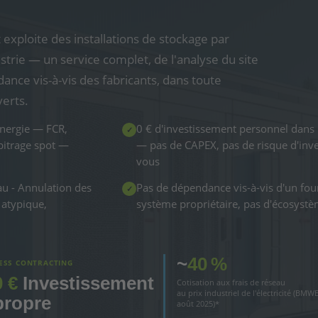
exploite des installations de stockage par
ustrie — un service complet, de l'analyse du site
dance vis-à-vis des fabricants, dans toute
verts.
énergie — FCR,
0 € d'investissement personnel dans 
✓
bitrage spot —
— pas de CAPEX, pas de risque d'inv
vous
au - Annulation des
Pas de dépendance vis-à-vis d'un fo
✓
 atypique,
système propriétaire, pas d'écosyst
~
40 %
ESS CONTRACTING
0 €
Investissement
Cotisation aux frais de réseau
au prix industriel de l'électricité (BMWE
propre
août 2025)*