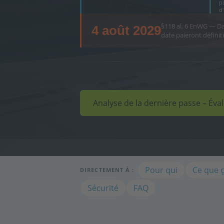
p
d
§118 al. 6 EnWG — Dat
4 août 2029
date paieront défini
Analyse de la dernière passe – Éva
Pour qui
Ce que 
DIRECTEMENT À :
Sécurité
FAQ