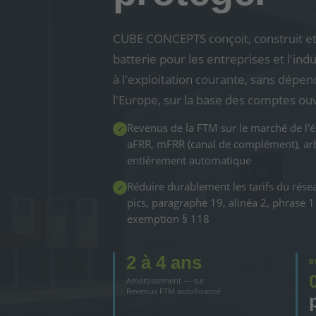
CUBE CONCEPTS conçoit, construit et 
batterie pour les entreprises et l'ind
à l'exploitation courante, sans dépen
l'Europe, sur la base des comptes ou
Revenus de la FTM sur le marché de l'
✓
aFRR, mFRR (canal de complément), ar
entièrement automatique
Réduire durablement les tarifs du rése
✓
pics, paragraphe 19, alinéa 2, phrase 1
exemption § 118
2 à 4 ans
B
Amortissement — sur
Revenus FTM autofinancé