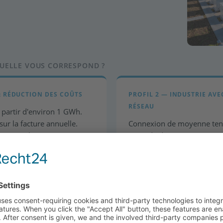
QUELLE VOUS CORRESPOND ?
: RÉDUCTION DES COÛTS
PROFIL 2 — INDUSTRIE AV
RÉSEAU
 partir d'environ 1 GWh.
sur la facture annuelle.
Connexion de moyenne tensi
s comme leviers. Structures
point de départ stratégique
vestissement de 6 à 12 mois
commercialisation immédia
Arbitrage. IBN jusqu'en 20
on
Automobile · Acier · Métaux non 
TION DE REPORTING DE LA
PROFIL 4 — INTÉGRATION S