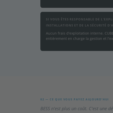
SI VOUS ÊTES RESPONSABLE DE L'EXP
INSTALLATIONS ET DE LA SÉCURITÉ D
Aucun frais d'exploitation interne. CUB
entièrement en charge la gestion et l'ex
02 — CE QUE VOUS PAYEZ AUJOURD'HUI
BESS n'est plus un coût. C'est une dé