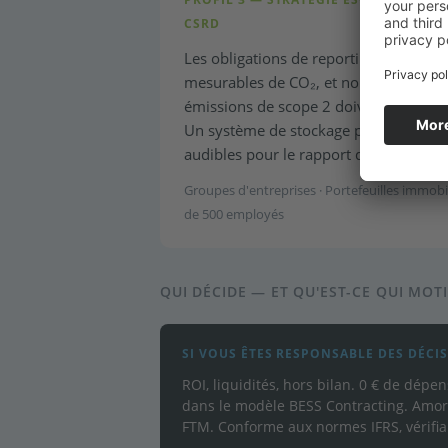
CSRD
Les obligations de reporting de la CSR
mesurables de CO₂, et non des déclarat
émissions de scope 2 doivent diminuer
Un système de stockage par batterie fo
audibles pour le rapport de durabilité 
Groupes d'entreprises · Portefeuilles immobil
de 500 employés
QUI DÉCIDE — ET QU'EST-CE QUI MOTI
SI VOUS ÊTES RESPONSABLE DES DÉCI
ROI, liquidités, hors bilan. 0 € de dépe
dans le modèle BESS Contracting. Amort
FTM. Conforme aux normes IFRS, vérifia