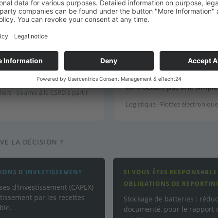
D'EXPLOITATION INTERNE
D exigent des réductions
Une flotte de véhicules éle
ions d'intention. Les
augmentent sans extension 
 de manière quantifiable.
production soumise à des e
urnit des indicateurs
disponibilité. CUBE Efficie
et les discussions de prêt.
contrôle, la surveillance e
contractuel, pas une simpl
iers · Soumis à la CSRD à partir
Logistique · Flottes électronique
VE LA DÉCISION ?
SIONS D'INVESTISSEMENT
SI VOUS ÊTES RESPONSABLE 
OBLIGATIONS DE REPORTIN
nses d'investissement (CAPEX)
issement par les recettes
Stockage de batteries : réd
ble.
documenté, pour le rapport d