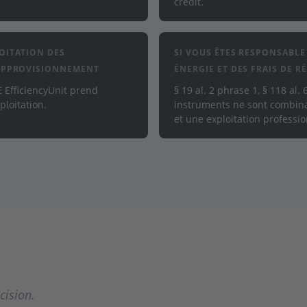
crédit.
LOITATION DES
SI VOUS ÊTES RESPONSABL
'APPROVISIONNEMENT
ÉNERGIE ET DES FRAIS DE R
E EfficiencyUnit prend
§ 19 al. 2 phrase 1, § 118 al
ploitation.
instruments ne sont combina
et une exploitation professio
cision.