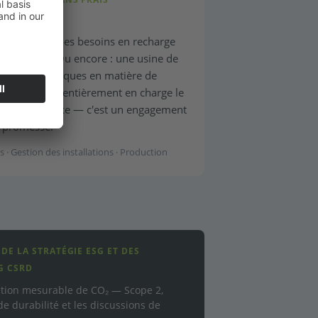
ctriques dont les besoins en recharge
du réseau. Ou encore : une usine de
xigences critiques en matière de
ncyUnit prend entièrement en charge le
t la maintenance — c'est un engagement
e promesse.
s · Gestion des installations · Production
DE LA STRATÉGIE ESG ET DES
G CSRD
uction mesurable de CO₂ — Scope 2,
e durabilité et les discussions de