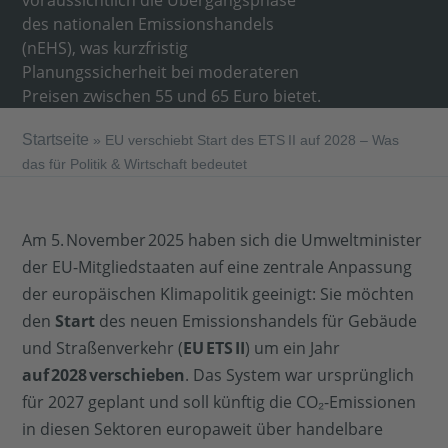
voraussichtlich die Übergangsphase
des nationalen Emissionshandels
(nEHS), was kurzfristig
Planungssicherheit bei moderateren
Preisen zwischen 55 und 65 Euro bietet.
Startseite
»
EU verschiebt Start des ETS II auf 2028 – Was
das für Politik & Wirtschaft bedeutet
Am 5. November 2025 haben sich die Umweltminister
der EU-Mitgliedstaaten auf eine zentrale Anpassung
der europäischen Klimapolitik geeinigt: Sie möchten
den
Start
des neuen Emissionshandels für Gebäude
und Straßenverkehr (
EU
ETS
II
) um ein Jahr
auf
2028
verschieben
. Das System war ursprünglich
für 2027 geplant und soll künftig die CO₂-Emissionen
in diesen Sektoren europaweit über handelbare