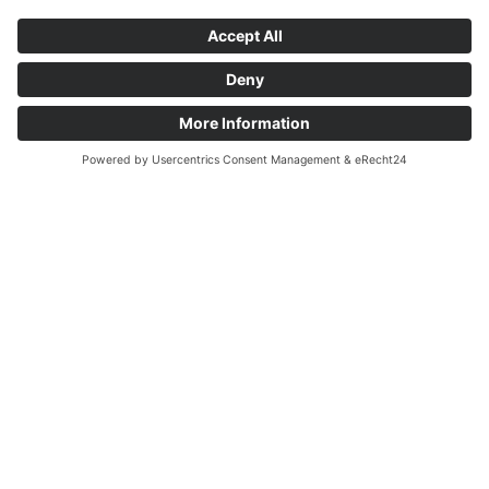
Français
Čeština
English
Deutsch
Español
Ingresos por energía de
regulación de FTM
Se remunera la capacidad de almacenamiento
gratuito en el mercado público de energía de
equilibrio para estabilizar las redes eléctricas. La
comercialización puede generar ingresos