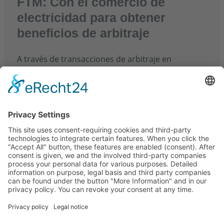
FTM: Con el comercio de
electricidad para obtener
beneficios de arbitraje
A través de transacciones de arbitraje en
mercado eléctrico alemán
Mediante pronósticos
de precios se pueden obtener ingresos
significativos. (Comprar barato y vender caro)
Más información