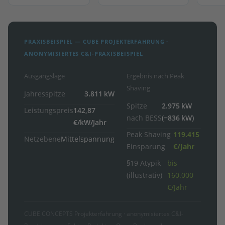
PRAXISBEISPIEL — CUBE PROJEKTERFAHRUNG ·
ANONYMISIERTES C&I-PRAXISBEISPIEL
Ausgangslage
Ergebnis nach Peak
Shaving
Jahresspitze
3.811 kW
Spitze
2.975 kW
Leistungspreis
142,87
nach BESS
(−836 kW)
€/kW/Jahr
Peak Shaving
119.415
Netzebene
Mittelspannung
Einsparung
€/Jahr
§19 Atypik
bis
(illustrativ)
160.000
€/Jahr
CUBE CONCEPTS Projekterfahrung · anonymisiertes C&I-