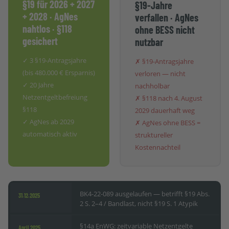
§19 für 2026 + 2027
§19-Jahre
+ 2028 · AgNes
verfallen · AgNes
nahtlos · §118
ohne BESS nicht
gesichert
nutzbar
✓ 3 §19-Antragsjahre
✗ §19-Antragsjahre
(bis 480.000 € Ersparnis)
verloren — nicht
✓ 20 Jahre
nachholbar
Netzentgeltbefreiung
✗ §118 nach 4. August
§118
2029 dauerhaft weg
✓ AgNes ab 2029
✗ AgNes ohne BESS =
automatisch aktiv
struktureller
Kostennachteil
BK4-22-089 ausgelaufen — betrifft §19 Abs.
31.12.2025
2 S. 2–4 / Bandlast, nicht §19 S. 1 Atypik
§14a EnWG: zeitvariable Netzentgelte
April 2025