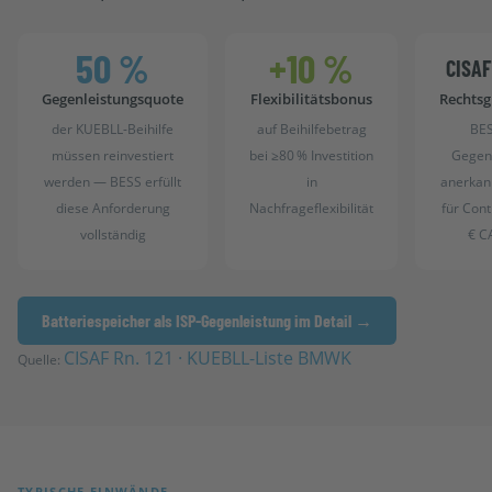
50 %
+10 %
CISAF 
Gegenleistungsquote
Flexibilitätsbonus
Rechts
der KUEBLL-Beihilfe
auf Beihilfebetrag
BES
müssen reinvestiert
bei ≥80 % Investition
Gegen
werden — BESS erfüllt
in
anerkan
diese Anforderung
Nachfrageflexibilität
für Cont
vollständig
€ C
Batteriespeicher als ISP-Gegenleistung im Detail →
CISAF Rn. 121 · KUEBLL-Liste BMWK
Quelle:
TYPISCHE EINWÄNDE