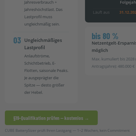
Jahresverbrauch ÷
Folgejah
Jahreshöchstlast. Das
Läuft aus
31.12.20
Lastprofil muss
ungleichmäßig sein.
bis 80 %
03
Ungleichmäßiges
Netzentgelt-Ersparni
Lastprofil
möglich
Anlaufströme,
Max. kumuliert bis 2028 
Schichtbetrieb, E-
Antragsjahre): 480.000 €
Flotten, saisonale Peaks.
Je ausgeprägter die
Spitze — desto größer
der Hebel.
§19-Qualifikation prüfen — kostenlos →
CUBE BatterySizer prüft Ihren Lastgang — 1–2 Wochen, kein Commitment