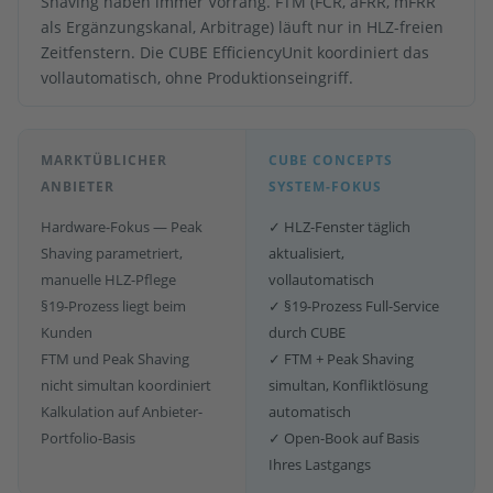
Shaving haben immer Vorrang. FTM (FCR, aFRR, mFRR
als Ergänzungskanal, Arbitrage) läuft nur in HLZ-freien
Zeitfenstern. Die CUBE EfficiencyUnit koordiniert das
vollautomatisch, ohne Produktionseingriff.
MARKTÜBLICHER
CUBE CONCEPTS
ANBIETER
SYSTEM-FOKUS
Hardware-Fokus — Peak
✓ HLZ-Fenster täglich
Shaving parametriert,
aktualisiert,
manuelle HLZ-Pflege
vollautomatisch
§19-Prozess liegt beim
✓ §19-Prozess Full-Service
Kunden
durch CUBE
FTM und Peak Shaving
✓ FTM + Peak Shaving
nicht simultan koordiniert
simultan, Konfliktlösung
Kalkulation auf Anbieter-
automatisch
Portfolio-Basis
✓ Open-Book auf Basis
Ihres Lastgangs