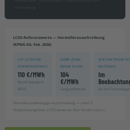
Praxisbeispiel · Echtes Projekt — Open-Book vor Ihrer
Entscheidung
LCOS-Referenzwerte — Herstellerausschreibung
(KPMG AG, Feb. 2026)
LFP (LITHIUM-
ZNBR (ZINK-
NIB (NATRIUM-IO
EISENPHOSPHAT)
BROM FLOW)
BATTERIE)
110 €/MWh
104
Im
€/MWh
Beobachtun
Markt-Standard
BESS
Langzeitbetrieb
Na-Ion-Technologi
Herstellerunabhängige Ausschreibung — mind. 3
Vergleichsangebote, LCOS-bewertet. Kein Vendor-Lock-in.