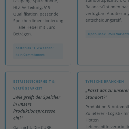
standortspezifisch. Off
Lastgang: Spitzenhöhe,
Balance-Optionen nac
HLZ-Verteilung, §19-
verfügbar. Auditierung
Qualifikation, passende
entscheidungsreif.
Speicherdimensionierung
— alle Hebel mit Euro-
Beträgen.
Open-Book · 250+ Variante
Kostenlos · 1–2 Wochen ·
kein Commitment
BETRIEBSSICHERHEIT &
TYPISCHE BRANCHEN
VERFÜGBARKEIT
„Passt das zu unsere
„Wie greift der Speicher
Standort?”
in unsere
Produktion & Automoti
Produktionsprozesse
Zulieferer · Logistik mi
ein?”
Flotten ·
Lebensmittelverarbei
Gar nicht. Die CUBE