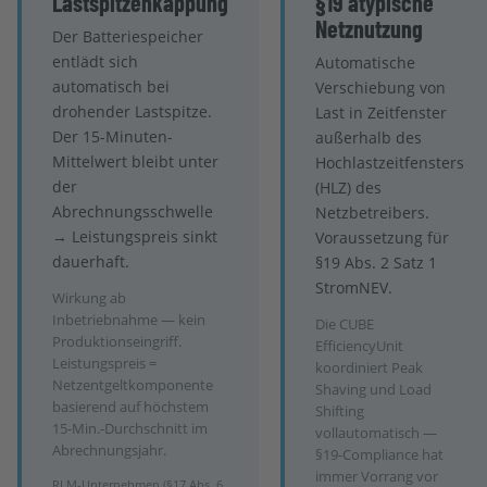
Lastspitzenkappung
§19 atypische
Netznutzung
Der Batteriespeicher
entlädt sich
Automatische
automatisch bei
Verschiebung von
drohender Lastspitze.
Last in Zeitfenster
Der 15-Minuten-
außerhalb des
Mittelwert bleibt unter
Hochlastzeitfensters
der
(HLZ) des
Abrechnungsschwelle
Netzbetreibers.
→ Leistungspreis sinkt
Voraussetzung für
dauerhaft.
§19 Abs. 2 Satz 1
StromNEV.
Wirkung ab
Inbetriebnahme — kein
Die CUBE
Produktionseingriff.
EfficiencyUnit
Leistungspreis =
koordiniert Peak
Netzentgeltkomponente
Shaving und Load
basierend auf höchstem
Shifting
15-Min.-Durchschnitt im
vollautomatisch —
Abrechnungsjahr.
§19-Compliance hat
immer Vorrang vor
RLM-Unternehmen (§17 Abs. 6