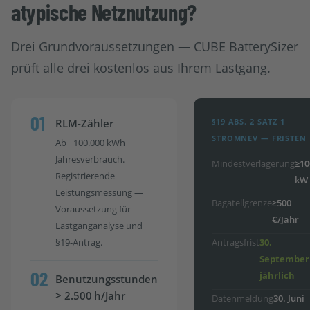
atypische Netznutzung?
Drei Grundvoraussetzungen — CUBE BatterySizer
prüft alle drei kostenlos aus Ihrem Lastgang.
01
RLM-Zähler
§19 ABS. 2 SATZ 1
STROMNEV — FRISTEN
Ab ~100.000 kWh
Jahresverbrauch.
Mindestverlagerung
≥1
Registrierende
kW
Leistungsmessung —
Bagatellgrenze
≥500
Voraussetzung für
€/Jahr
Lastganganalyse und
§19-Antrag.
Antragsfrist
30.
September
02
jährlich
Benutzungsstunden
> 2.500 h/Jahr
Datenmeldung
30. Juni