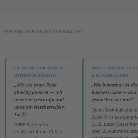
FÜR WEN IST PEAK SHAVING RELEVANT
Welches Profil trifft auf Sie zu?
ENERGIEBESCHAFFUNG &
INVESTITIONSENTSCHE
NETZENTGELTKOSTEN
& BILANZKLARHEIT
„Wie viel spart Peak
„Wie belastbar ist der
Shaving konkret — mit
Business Case — und 
unserem Lastprofil und
verbuchen wir das?”
unserem Netzbetreiber-
Open-Book-Kalkulatio
Tarif?”
Basis Ihrer Lastgangd
CUBE BatterySizer ber
CUBE BatterySizer
über 250 Betriebsvari
analysiert Ihren 15-Min.-