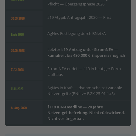
Pflicht — Übergangsphase 2026
§19 Atypik Antragsjahr 2026 — Frist
30.09.2026
AgNes-Festlegung durch BNetzA
Ende 2026
Letzter §19-Antrag unter StromNEV —
30.09.2028
kumuliert bis 480.000 € Ersparnis möglich
StromNEV endet — §19 in heutiger Form
31.12.2028
läuft aus
AgNes in Kraft — dynamische zeitvariable
01.01.2029
Netzentgelte (BNetzA BGK-25-01-1#3)
§118 IBN-Deadline — 20 Jahre
4. Aug. 2029
Netzentgeltbefreiung. Nicht rückwirkend.
Nicht verlängerbar.