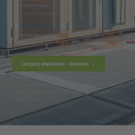
§118 IBN-Deadline
20 Jahre Netzentgeltbefreiung
1.090
782
§118 IBN-Deadline: 4.
· §19 letzter Antrag:
Tage
Tage
August 2029 —
30.09.2028 —
Lastgang analysieren — kostenlos →
Kostenlos · 1–2 Wochen · Kein Commitment · §118
Planungsvorlauf: 6–12 Monate (Bestandsanschluss) · Ø 40 Monate
(Neubau) · ~16.000–25.000 €/Monat entgangener §118-Vorteil bei
1 MW (KPMG AG, Feb. 2026)