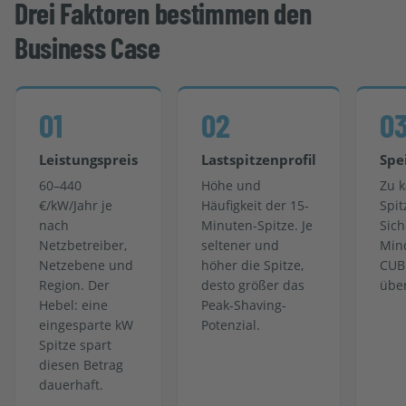
Drei Faktoren bestimmen den
Business Case
01
02
0
Leistungspreis
Lastspitzenprofil
Spe
60–440
Höhe und
Zu k
€/kW/Jahr je
Häufigkeit der 15-
Spit
nach
Minuten-Spitze. Je
Sich
Netzbetreiber,
seltener und
Mind
Netzebene und
höher die Spitze,
CUBE
Region. Der
desto größer das
über
Hebel: eine
Peak-Shaving-
eingesparte kW
Potenzial.
Spitze spart
diesen Betrag
dauerhaft.