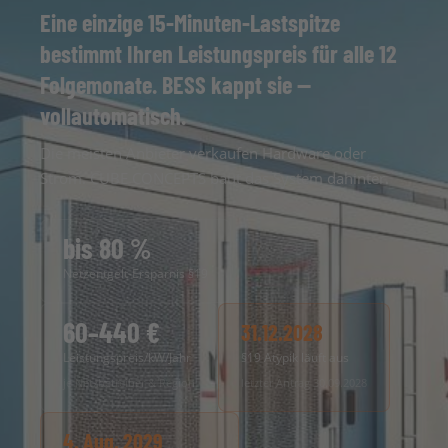
Eine einzige 15-Minuten-Lastspitze
bestimmt Ihren Leistungspreis für alle 12
Folgemonate. BESS kappt sie —
vollautomatisch.
Die meisten Anbieter verkaufen Hardware oder
Strom. CUBE CONCEPTS baut das System dahinter.
bis 80 %
Netzentgelt-Ersparnis §19
60–440 €
31.12.2028
Leistungspreis/kW/Jahr
§19 Atypik läuft aus
je Netzbetreiber & Region
letzter Antrag 30.09.2028
4. Aug. 2029