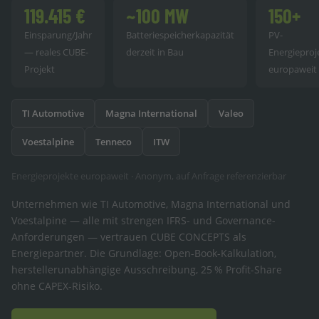
119.415 €
~100 MW
150+
Einsparung/Jahr
Batteriespeicherkapazität
PV-
— reales CUBE-
derzeit in Bau
Energieproj
Projekt
europaweit
TI Automotive
Magna International
Valeo
Voestalpine
Tenneco
ITW
Energieprojekte europaweit · Anonym, auf Anfrage referenzierbar
Unternehmen wie TI Automotive, Magna International und
Voestalpine — alle mit strengen IFRS- und Governance-
Anforderungen — vertrauen CUBE CONCEPTS als
Energiepartner. Die Grundlage: Open-Book-Kalkulation,
herstellerunabhängige Ausschreibung, 25 % Profit-Share
ohne CAPEX-Risiko.