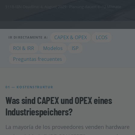
§118-IBN-Deadline: 4. August 2029 · Planung dauert 6–12 Monate
CAPEX & OPEX
LCOS
IR DIRECTAMENTE A:
ROI & IRR
Modelos
ISP
Preguntas frecuentes
01 — KOSTENSTRUKTUR
Was sind CAPEX und OPEX eines
Industriespeichers?
La mayoría de los proveedores venden hardware