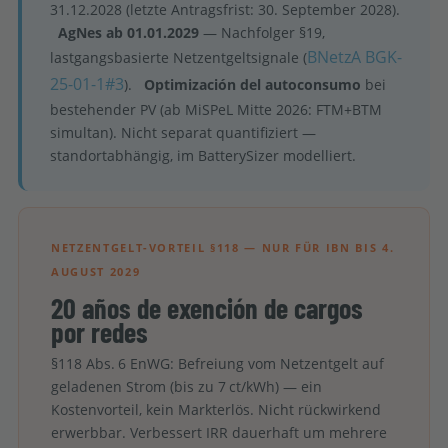
31.12.2028 (letzte Antragsfrist: 30. September 2028).
AgNes ab 01.01.2029
— Nachfolger §19,
BNetzA BGK-
lastgangsbasierte Netzentgeltsignale (
25-01-1#3
).
Optimización del autoconsumo
bei
bestehender PV (ab MiSPeL Mitte 2026: FTM+BTM
simultan). Nicht separat quantifiziert —
standortabhängig, im BatterySizer modelliert.
NETZENTGELT-VORTEIL §118 — NUR FÜR IBN BIS 4.
AUGUST 2029
20 años de exención de cargos
por redes
§118 Abs. 6 EnWG: Befreiung vom Netzentgelt auf
geladenen Strom (bis zu 7 ct/kWh) — ein
Kostenvorteil, kein Markterlös. Nicht rückwirkend
erwerbbar. Verbessert IRR dauerhaft um mehrere