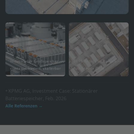
Industrieller Großspeicher —
BESS-Anlage im Betrieb —
containerbasiert, skalierbar
Full-Service O&M
KPMG AG, Investment Case: Stationärer
*
Batteriespeicher, Feb. 2026
Alle Referenzen →