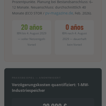
Prozentpunkte. Planung bei Bestandsanschluss: 6–
12 Monate. Neuanschluss: durchschnittlich 40
pv-magazine.de
Monate (ECO STOR /
, Feb. 2026).
20 años
0 años
IBN bis 4. August 2029
IBN nach 4. August
— voller Netzentgelt-
2029 — dauerhaft
Vorteil
kein Vorteil
PRAXISBEISPIEL — ANONYMISIERT
Verzögerungskosten quantifiziert: 1-MW-
Industriespeicher