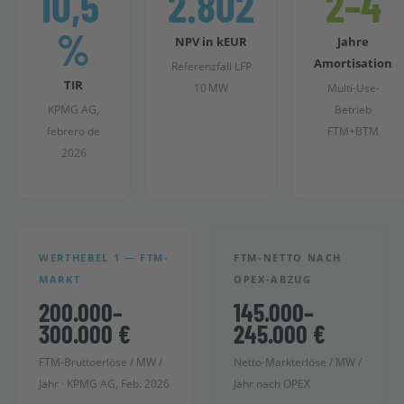
10,5
2.802
2–4
%
NPV in kEUR
Jahre
Amortisation
Referenzfall LFP
TIR
10 MW
Multi-Use-
KPMG AG,
Betrieb
febrero de
FTM+BTM
2026
WERTHEBEL 1 — FTM-
FTM-NETTO NACH
MARKT
OPEX-ABZUG
200.000–
145.000–
300.000 €
245.000 €
FTM-Bruttoerlöse / MW /
Netto-Markterlöse / MW /
Jahr · KPMG AG, Feb. 2026
Jahr nach OPEX