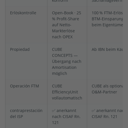
konform
Sachanlagevermö
Erlöskontrolle
Open-Book · 25
100 % FTM-Erlöse 
% Profit-Share
BTM-Einsparunge
auf Netto-
beim Eigentümer
Markterlöse
nach OPEX
Propiedad
CUBE
Ab IBN beim Käufe
CONCEPTS —
Übergang nach
Amortisation
möglich
Operación FTM
CUBE
CUBE als optionale
EfficiencyUnit
O&M-Partner
vollautomatisch
contraprestación
✅ anerkannt
✅ anerkannt nach
del ISP
nach CISAF Rn.
CISAF Rn. 121
121