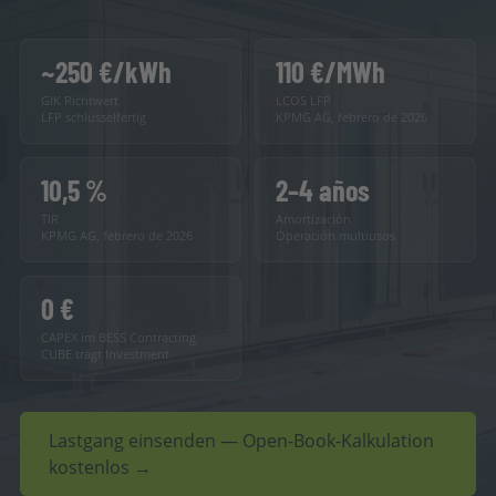
~250 €/kWh
110 €/MWh
GIK Richtwert
LCOS LFP
LFP schlüsselfertig
KPMG AG, febrero de 2026
10,5 %
2–4 años
TIR
Amortización
KPMG AG, febrero de 2026
Operación multiusos
0 €
CAPEX im BESS Contracting
CUBE trägt Investment
Lastgang einsenden — Open-Book-Kalkulation
kostenlos →