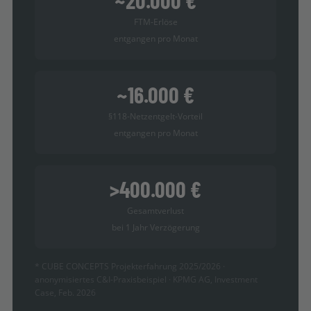
~20.000 €
FTM-Erlöse
entgangen pro Monat
~16.000 €
§118-Netzentgelt-Vorteil
entgangen pro Monat
>400.000 €
Gesamtverlust
bei 1 Jahr Verzögerung
* CUBE CONCEPTS Projekterfahrung 2025/2026 ·
anonymisiertes C&I-Praxisbeispiel · KPMG AG, Investment
Case, Feb. 2026