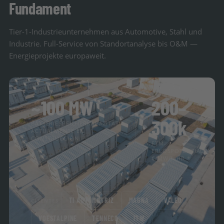
Fundament
Tier-1-Industrieunternehmen aus Automotive, Stahl und
Industrie. Full-Service von Standortanalyse bis O&M —
Energieprojekte europaweit.
~100 MW
200–
300k
BATTERIESPEICHERKAPAZITÄT
ACTUALMENTE EN
CONSTRUCCIÓN
FTM-
ERLÖSPOTENZIAL
€/MW/JAHR *
TI AUTOMOTRIZ
MAGNA
VALEO
CLIENTES
VOESTALPINE
TENNECO
ITW