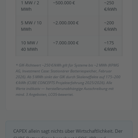
1 MW / 2
~500.000 €
~250
MWh
€/kWh
5 MW / 10
~2.000.000 €
~200
MWh
€/kWh
10 MW /
~7.000.000 €
~175
40 MWh
€/kWh
* GIK-Richtwert ~250 €/kWh gilt für Systeme bis ~2 MWh (KPMG
AG, Investment Case: Stationärer Batteriespeicher, Februar
2026). Ab 5 MWh sinkt der GIK durch Skaleneffekte auf 175–200
€/kWh (CUBE CONCEPTS Projekterfahrung 2025/2026). Alle
Werte indikativ — herstellerunabhängige Ausschreibung mit
mind. 3 Angeboten, LCOS-bewertet.
CAPEX allein sagt nichts über Wirtschaftlichkeit. Der