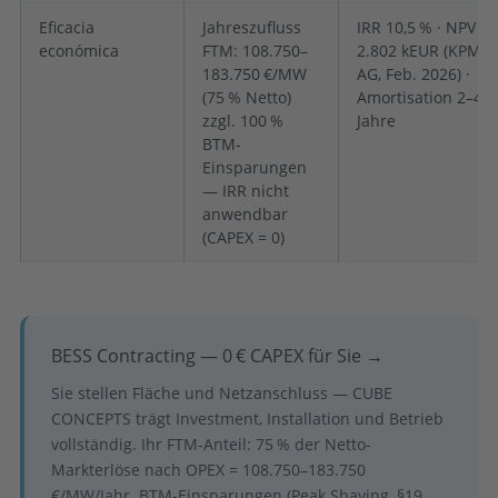
Eficacia
Jahreszufluss
IRR 10,5 % · NPV
económica
FTM: 108.750–
2.802 kEUR (KPMG
183.750 €/MW
AG, Feb. 2026) ·
(75 % Netto)
Amortisation 2–4
zzgl. 100 %
Jahre
BTM-
Einsparungen
— IRR nicht
anwendbar
(CAPEX = 0)
BESS Contracting — 0 € CAPEX für Sie →
Sie stellen Fläche und Netzanschluss — CUBE
CONCEPTS trägt Investment, Installation und Betrieb
vollständig. Ihr FTM-Anteil: 75 % der Netto-
Markterlöse nach OPEX = 108.750–183.750
€/MW/Jahr. BTM-Einsparungen (Peak Shaving, §19,