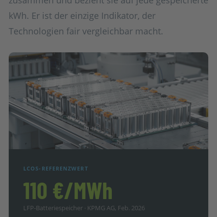
kWh. Er ist der einzige Indikator, der
Technologien fair vergleichbar macht.
LCOS-REFERENZWERT
110 €/MWh
LFP-Batteriespeicher · KPMG AG, Feb. 2026