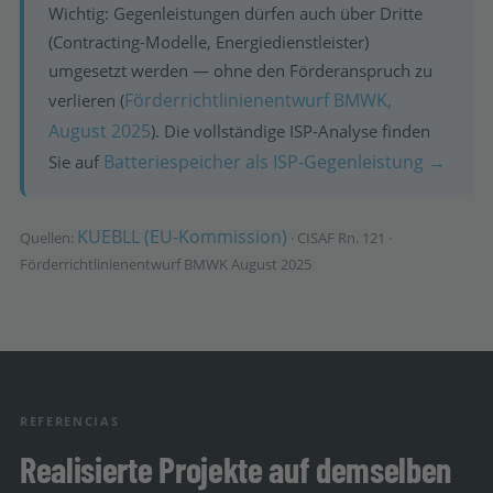
Wichtig: Gegenleistungen dürfen auch über Dritte
(Contracting-Modelle, Energiedienstleister)
umgesetzt werden — ohne den Förderanspruch zu
Förderrichtlinienentwurf BMWK,
verlieren (
August 2025
). Die vollständige ISP-Analyse finden
Batteriespeicher als ISP-Gegenleistung →
Sie auf
KUEBLL (EU-Kommission)
Quellen:
· CISAF Rn. 121 ·
Förderrichtlinienentwurf BMWK August 2025
REFERENCIAS
Realisierte Projekte auf demselben