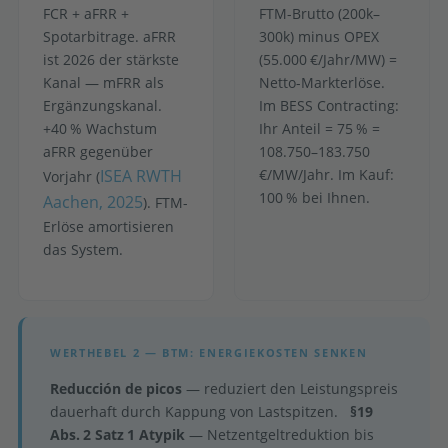
FCR + aFRR +
FTM-Brutto (200k–
Spotarbitrage. aFRR
300k) minus OPEX
ist 2026 der stärkste
(55.000 €/Jahr/MW) =
Kanal — mFRR als
Netto-Markterlöse.
Ergänzungskanal.
Im BESS Contracting:
+40 % Wachstum
Ihr Anteil = 75 % =
aFRR gegenüber
108.750–183.750
ISEA RWTH
€/MW/Jahr. Im Kauf:
Vorjahr (
100 % bei Ihnen.
Aachen, 2025
). FTM-
Erlöse amortisieren
das System.
WERTHEBEL 2 — BTM: ENERGIEKOSTEN SENKEN
Reducción de picos
— reduziert den Leistungspreis
dauerhaft durch Kappung von Lastspitzen.
§19
Abs. 2 Satz 1 Atypik
— Netzentgeltreduktion bis