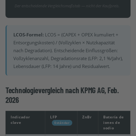
Der entscheidende Vergleichsmaßstab — nicht der Kaufpreis.
LCOS-Formel:
LCOS = (CAPEX + OPEX kumuliert +
Entsorgungskosten) / (Vollzyklen × Nutzkapazität
nach Degradation). Entscheidende Einflussgrößen:
Vollzyklenanzahl, Degradationsrate (LFP: 2,1 %/Jahr),
Lebensdauer (LFP: 14 Jahre) und Residualwert.
Technologievergleich nach KPMG AG, Feb.
2026
Indicador
LFP
ZnBr
Batería de
clave
iones de
Estándar
sodio