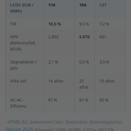
LCOS (EUR /
110
104
127
MWh)
TIR
10,5 %
9,5 %
7,2 %
NPV
2.802
5.076
601
(Referenzfall,
kEUR)
Degradation /
2,1 %
0,3 %
3,0 %
Jahr
Vida útil
14 años
25
10 años
años
AC-AC-
87 %
81 %
85 %
Effizienz
KPMG AG, Investment Case: Stationärer Batteriespeicher,
*
Februar 2026
. Referenzfall: 10 MW / 40 MWh, 2 VZ/Tag, WACC 6 %.