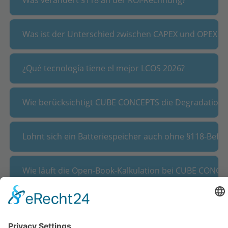
Was verändert §118 an der ROI-Rechnung?
Was ist der Unterschied zwischen CAPEX und OPEX be
+
¿Qué tecnología tiene el mejor LCOS 2026?
Wie berücksichtigt CUBE CONCEPTS die Degradation in
Lohnt sich ein Batteriespeicher auch ohne §118-Befre
Wie läuft die Open-Book-Kalkulation bei CUBE CONCE