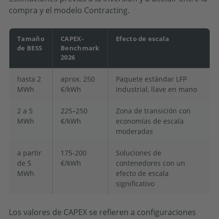
compra y el modelo Contracting.
Tamaño
CAPEX-
Efecto de escala
de BESS
Benchmark
2026
hasta 2
aprox. 250
Paquete estándar LFP
MWh
€/kWh
industrial, llave en mano
2 a 5
225–250
Zona de transición con
MWh
€/kWh
economías de escala
moderadas
a partir
175-200
Soluciones de
de 5
€/kWh
contenedores con un
MWh
efecto de escala
significativo
Los valores de CAPEX se refieren a configuraciones