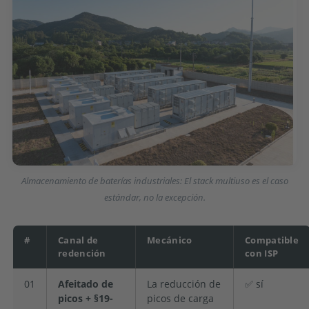
Almacenamiento de baterías industriales: El stack multiuso es el caso
estándar, no la excepción.
#
Canal de
Mecánico
Compatible
redención
con ISP
01
Afeitado de
La reducción de
✅ sí
picos + §19-
picos de carga