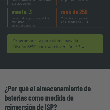
175–200 €/kWh
mente. 3
más de 250
Canales de ingresos paralelos
Variantes de operación
multiusos
en el modelado CUBE
en el stack estándar
Programar cita para última pasada —
Diseño BESS para su reinversión ISP →
¿Por qué el almacenamiento de
baterías como medida de
reinversión de ISP?