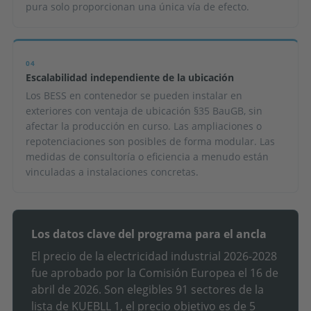
pura solo proporcionan una única vía de efecto.
04
Escalabilidad independiente de la ubicación
Los BESS en contenedor se pueden instalar en
exteriores con ventaja de ubicación §35 BauGB, sin
afectar la producción en curso. Las ampliaciones o
repotenciaciones son posibles de forma modular. Las
medidas de consultoría o eficiencia a menudo están
vinculadas a instalaciones concretas.
Los datos clave del programa para el ancla
El precio de la electricidad industrial 2026-2028
fue aprobado por la Comisión Europea el 16 de
abril de 2026. Son elegibles 91 sectores de la
lista de KUEBLL 1, el precio objetivo es de 5