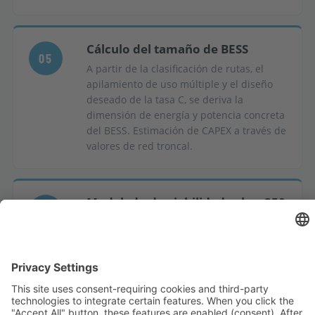
Cálculo del tamaño de BESS
05
A partir de la clasificación de rutas, el
apilamiento de uso múltiple y el diseño
deseado de la tasa C, se deriva la
dimensión de energía y potencia concreta
del BESS. Estimación de CAPEX a través de
valores de red troncal.
Modelado de viabilidad sobre 250
06
variantes operativas
Análisis de la constelación de ubicaciones
frente a la matriz de variantes. Salida:
Configuración recomendada con perfil de
ingresos asociado y análisis de
sensibilidad.