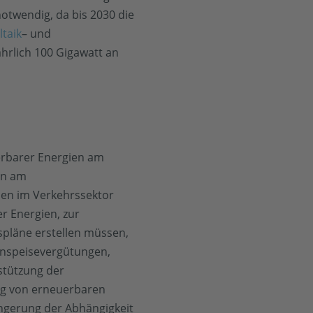
otwendig, da bis 2030 die
taik
– und
hrlich 100 Gigawatt an
uerbarer Energien am
en am
ien im Verkehrssektor
r Energien, zur
nspläne erstellen müssen,
inspeisevergütungen,
stützung der
ng von erneuerbaren
ingerung der Abhängigkeit