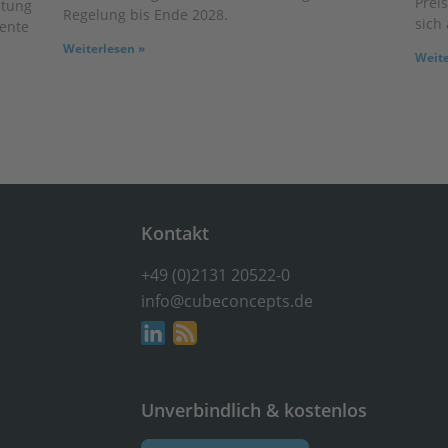
Prei
ltung
Regelung bis Ende 2028.
sich 
iente
Weiterlesen »
Weite
Kontakt
+49 (0)2131 20522-0
info@cubeconcepts.de
Unverbindlich & kostenlos