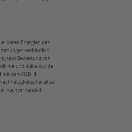
euerbaren Energien des
timmungen verbindlich
tzung und Bewertung von
rnwärme und -kälte wurde
 mit dem RED III
Nachhaltigkeitscharakter
ter nachverhandelt