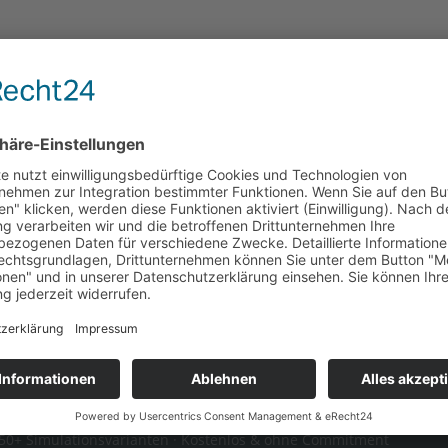
ieren — in 30 Minuten zur wirtschaftlichst
stprofil und Ihre Bezugskosten herstellerunabhängig. Sie er
ken und regulatorische Fristen (EnWG, EPBD) optimal nutzen
ation anfordern →
. 250+ Simulationsvarianten · Kostenlos & ohne Commitment