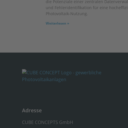
die Potenziale einer zentralen Datenverwa
und Fehleridentifikation für eine hocheffiz
Photovoltaik-Nutzung.
Weiterlesen »
Adresse
CUBE CONCEPTS GmbH