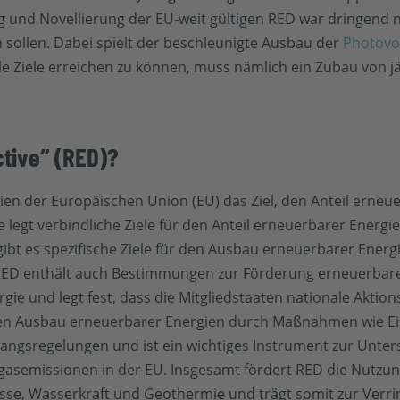
g und Novellierung der EU-weit gültigen RED war dringend n
sollen. Dabei spielt der beschleunigte Ausbau der
Photovol
e Ziele erreichen zu können, muss nämlich ein Zubau von jä
ctive“ (RED)?
gien der Europäischen Union (EU) das Ziel, den Anteil erne
legt verbindliche Ziele für den Anteil erneuerbarer Energi
ibt es spezifische Ziele für den Ausbau erneuerbarer Energ
RED enthält auch Bestimmungen zur Förderung erneuerbare
rgie und legt fest, dass die Mitgliedstaaten nationale Aktio
ie den Ausbau erneuerbarer Energien durch Maßnahmen wie E
gsregelungen und ist ein wichtiges Instrument zur Unter
asemissionen in der EU. Insgesamt fördert RED die Nutzu
asse, Wasserkraft und Geothermie und trägt somit zur Verr