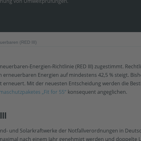
fachung von Umweltprüfungen.
uerbaren (RED III)
euerbaren-Energien-Richtlinie (RED III) zugestimmt. Rechtlic
an erneuerbaren Energien auf mindestens 42,5 % steigt. Bishe
icht erneuert. Mit der neuesten Entscheidung werden die B
maschutzpaketes „Fit for 55“
konsequent angeglichen.
II
d- und Solarkraftwerke der Notfallverordnungen in Deutsc
h maximal nach einem Jahr genehmigt werden und doppelt