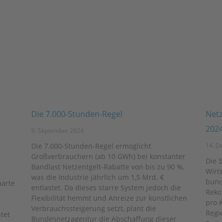
Die 7.000-Stunden-Regel
Netz
202
9. September 2024
Die 7.000-Stunden-Regel ermöglicht
14. D
Großverbrauchern (ab 10 GWh) bei konstanter
Die 
Bandlast Netzentgelt-Rabatte von bis zu 90 %,
Wirts
was die Industrie jährlich um 1,5 Mrd. €
bund
marte
entlastet. Da dieses starre System jedoch die
Reko
Flexibilität hemmt und Anreize zur künstlichen
pro 
Verbrauchssteigerung setzt, plant die
Regi
tet
Bundesnetzagentur die Abschaffung dieser