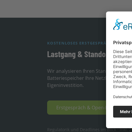
KOSTENLOSES ERSTGESPRÄCH
Lastgang & Standort analys
Wir analysieren Ihren Standort, Ihr La
Batteriespeicher Ihre Netzkosten sen
Eigeninvestition.
Erstgespräch & Open-Book-Kalkul
Regulatorik und Deadlines im Blick · Inkl