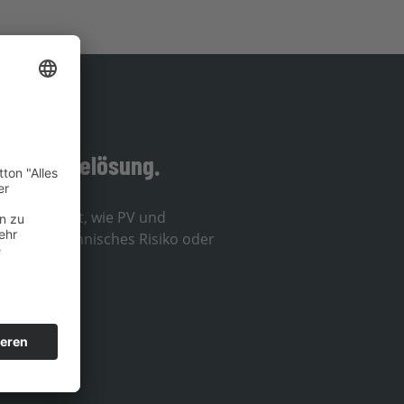
en Energielösung.
fahren sofort, wie PV und
 – ohne technisches Risiko oder