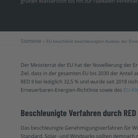
grünen Wasserstoff bis hin zur radikalen Verein
Startseite
»
EU beschließt beschleunigten Ausbau der Erne
Der Ministerrat der EU hat der Novellierung der Ern
Ziel, dass in der gesamten EU bis 2030 der Anteil 
RED II bei lediglich 32,5 % und wurde seit 2018 n
Erneuerbaren-Energien-Richtlinie sowie des
EU-Kli
Beschleunigte Verfahren durch RED I
Das beschleunigte Genehmigungsverfahren für Win
Standard. Solar- und Windparks sollten demnac