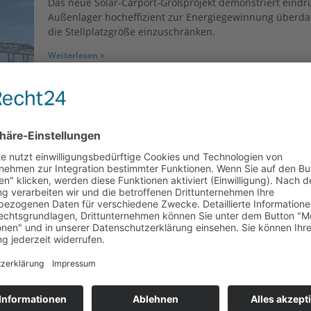
Das neue Solar-Carport-Großprojekt demonstriert eindru
Außenlager hocheffizient zur Energiegewinnung überd
die Stellplatzgröße einzuschränken.
Weiterlesen »