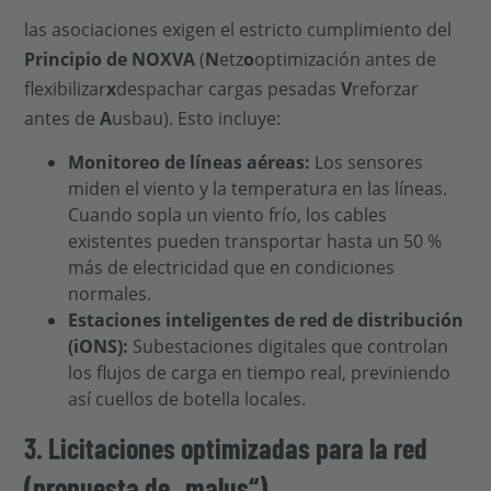
las asociaciones exigen el estricto cumplimiento del
Principio de NOXVA
(
N
etz
o
optimización antes de
flexibilizar
x
despachar cargas pesadas
V
reforzar
antes de
A
usbau). Esto incluye:
Monitoreo de líneas aéreas:
Los sensores
miden el viento y la temperatura en las líneas.
Cuando sopla un viento frío, los cables
existentes pueden transportar hasta un 50 %
más de electricidad que en condiciones
normales.
Estaciones inteligentes de red de distribución
(iONS):
Subestaciones digitales que controlan
los flujos de carga en tiempo real, previniendo
así cuellos de botella locales.
3. Licitaciones optimizadas para la red
(propuesta de „malus“)