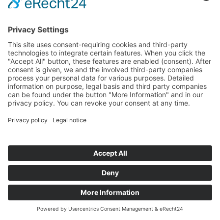
Français
Čeština
English
Deutsch
Español