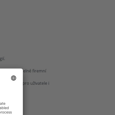
ií.
osílit udržitelné firemní
traktivitu pro uživatele i