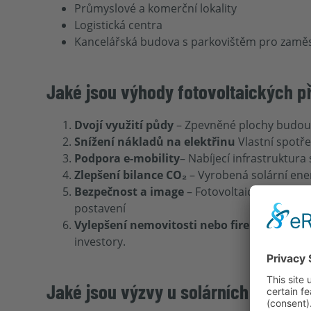
Průmyslové a komerční lokality
Logistická centra
Kancelářská budova s parkovištěm pro zamě
Jaké jsou výhody fotovoltaických p
Dvojí využití půdy
– Zpevněné plochy budou 
Snížení nákladů na elektřinu
Vlastní spotře
Podpora e-mobility
– Nabíjecí infrastruktura
Zlepšení bilance CO₂
– Vyrobená solární ener
Bezpečnost a image
– Fotovoltaické přístřeš
postavení
Vylepšení nemovitosti nebo firemního are
investory.
Jaké jsou výzvy u solárních přístř