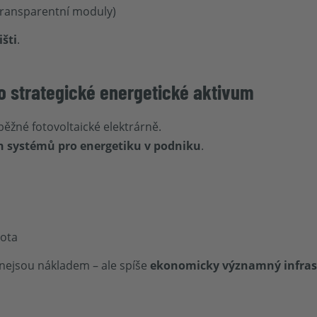
transparentní moduly)
šti
.
ko strategické energetické aktivum
 běžné fotovoltaické elektrárně.
h systémů pro energetiku v podniku
.
nota
 nejsou nákladem – ale spíše
ekonomicky významný infrast