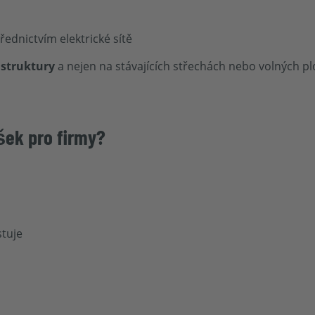
ednictvím elektrické sítě
astruktury
a nejen na stávajících střechách nebo volných p
ešek pro firmy?
stuje