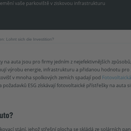
přemění vaše parkoviště v ziskovou infrastrukturu
n: Lohnt sich die Investition?
ky na auta jsou pro firmy jedním z nejefektivnějších způsobů
nují výrobu energie, infrastrukturu a přidanou hodnotu pr
kovišť v mnoha spolkových zemích spadají pod
Fotovoltaick
 a požadavků ESG získávají fotovoltaické přístřešky na auta 
auto?
kovací stání, jehož střešní plocha se skládá ze solárních pan