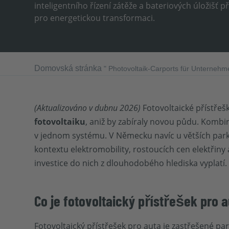
inteligentního řízení zátěže a bateriových úložišť 
pro energetickou transformaci.
Domovská stránka
"
Photovoltaik-Carports für Unternehme
(Aktualizováno v dubnu 2026)
Fotovoltaické přístřeš
fotovoltaiku
, aniž by zabíraly novou půdu. Kombi
v jednom systému. V Německu navíc u větších par
kontextu elektromobility, rostoucích cen elektřiny
investice do nich z dlouhodobého hlediska vyplatí.
Co je fotovoltaický přístřešek pro 
Fotovoltaický přístřešek pro auta je zastřešené par