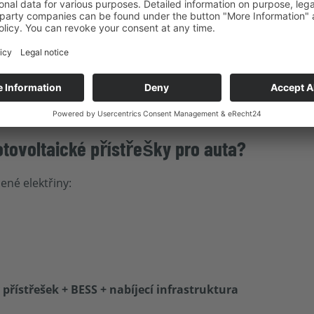
 klasické střešní fotovoltaické systémy, protože se používají
auta vyžadují na rozdíl od střešních systémů stavební povole
žití
– Rozhodující je plánovaná vlastní spotřeba, zda je nap
ové úložiště
které mají být zkombinovány.
otovoltaické přístřešky pro auta?
ené elektřiny:
 přístřešek + BESS + nabíjecí infrastruktura