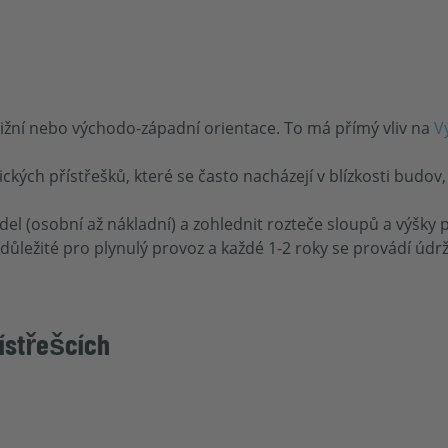
jižní nebo východo-západní orientace. To má přímý vliv na
V
ických přístřešků, které se často nacházejí v blízkosti budov, 
idel (osobní až nákladní) a zohlednit rozteče sloupů a výšky 
důležité pro plynulý provoz a každé 1-2 roky se provádí údr
řístřešcích