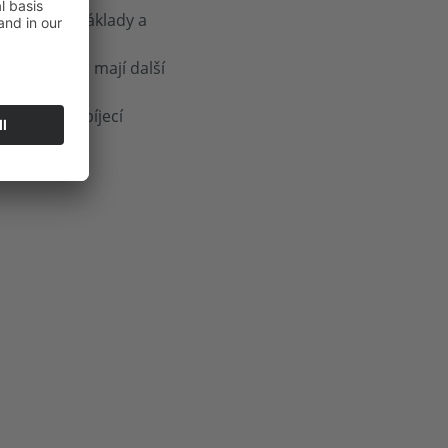
 dodatečné základy a
ní a obvykle mají další
lánována nabíjecí