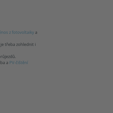
ýnos z fotovoltaiky
a
je třeba zohlednit i
průjezdů.
žba a
PV-čištění