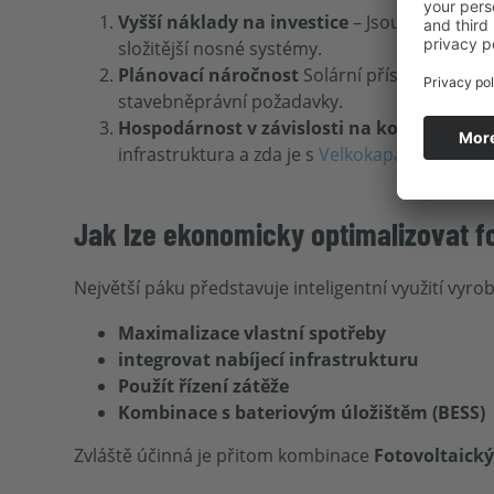
Vyšší náklady na investice
– Jsou dražší než
složitější nosné systémy.
Plánovací náročnost
Solární přístřešky pro 
stavebněprávní požadavky.
Hospodárnost v závislosti na konceptu vyu
infrastruktura a zda je s
Velkokapacitní bateri
Jak lze ekonomicky optimalizovat f
Největší páku představuje inteligentní využití vyrob
Maximalizace vlastní spotřeby
integrovat nabíjecí infrastrukturu
Použít řízení zátěže
Kombinace s bateriovým úložištěm (BESS)
Zvláště účinná je přitom kombinace
Fotovoltaický