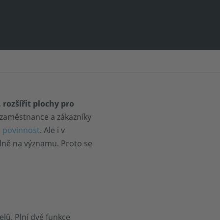
,
rozšířit plochy pro
o zaměstnance a zákazníky
á povinnost
. Ale i v
silně na významu. Proto se
elů. Plní dvě funkce