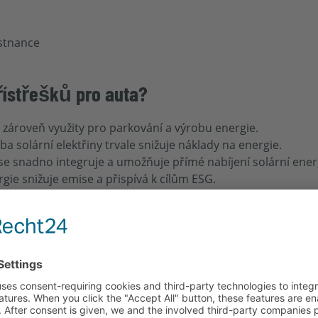
stnance
řístřešků pro auta?
zároveň využity pro parkování a výrobu energie.
ba solární elektřiny trvale snižuje náklady na energie.
 se snadno integruje a umožňuje přímé nabíjení solární energ
gie snižuje emise a přispívá k cílům ESG.
ky jsou na rozdíl od střešních systémů
veřejně viditelné
→ p
álu
– Lokalita bude dlouhodobě zhodnocena a nabídne vyšší a
ešků pro auta?