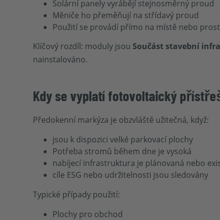
Solární panely vyrábějí stejnosměrný proud
Měniče ho přeměňují na střídavý proud
Použití se provádí přímo na místě nebo prostř
Klíčový rozdíl: moduly jsou
Součást stavební infr
nainstalováno.
Kdy se vyplatí fotovoltaický přístř
Předokenní markýza je obzvláště užitečná, když:
jsou k dispozici velké parkovací plochy
Potřeba stromů během dne je vysoká
nabíjecí infrastruktura je plánovaná nebo exi
cíle ESG nebo udržitelnosti jsou sledovány
Typické případy použití:
Plochy pro obchod