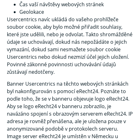
Čas vaší návštěvy webových stránek
Geolokace
Usercentrics navíc ukládá do vašeho prohlížeče
soubor cookie, aby bylo možné přiřadit souhlasy,
které jste udělili, nebo je odvolat. Takto shromážděné
údaje se uchovávají, dokud nás nepožádáte o jejich
vymazání, dokud sami nesmažete soubor cookie
Usercentrics nebo dokud nezmizí účel jejich uložení.
Povinné zákonné povinnosti uchovávání údajů
zůstávají nedotčeny.
Banner Usercentrics na těchto webových stránkách
byl nakonfigurován s pomocí eRecht24. Poznáte to
podle toho, že se v banneru objevuje logo eRecht24.
Aby se logo eRecht24 v banneru zobrazilo, je
navázáno spojení s obrazovým serverem eRecht24. IP
adresa je rovněž přenášena, ale je uložena pouze v
anonymizované podobě v protokolech serveru.
Image server eRecht24 je umístěn v Německu u