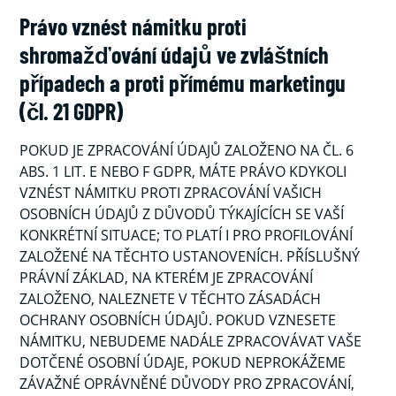
Právo vznést námitku proti
shromažďování údajů ve zvláštních
případech a proti přímému marketingu
(čl. 21 GDPR)
POKUD JE ZPRACOVÁNÍ ÚDAJŮ ZALOŽENO NA ČL. 6
ABS. 1 LIT. E NEBO F GDPR, MÁTE PRÁVO KDYKOLI
VZNÉST NÁMITKU PROTI ZPRACOVÁNÍ VAŠICH
OSOBNÍCH ÚDAJŮ Z DŮVODŮ TÝKAJÍCÍCH SE VAŠÍ
KONKRÉTNÍ SITUACE; TO PLATÍ I PRO PROFILOVÁNÍ
ZALOŽENÉ NA TĚCHTO USTANOVENÍCH. PŘÍSLUŠNÝ
PRÁVNÍ ZÁKLAD, NA KTERÉM JE ZPRACOVÁNÍ
ZALOŽENO, NALEZNETE V TĚCHTO ZÁSADÁCH
OCHRANY OSOBNÍCH ÚDAJŮ. POKUD VZNESETE
NÁMITKU, NEBUDEME NADÁLE ZPRACOVÁVAT VAŠE
DOTČENÉ OSOBNÍ ÚDAJE, POKUD NEPROKÁŽEME
ZÁVAŽNÉ OPRÁVNĚNÉ DŮVODY PRO ZPRACOVÁNÍ,