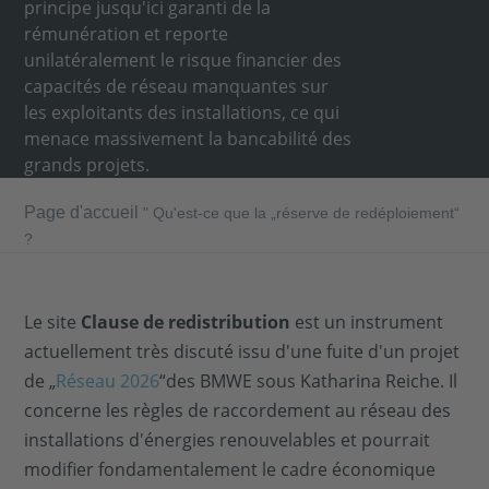
principe jusqu'ici garanti de la
rémunération et reporte
unilatéralement le risque financier des
capacités de réseau manquantes sur
les exploitants des installations, ce qui
menace massivement la bancabilité des
grands projets.
Page d'accueil
"
Qu'est-ce que la „réserve de redéploiement“
?
Le site
Clause de redistribution
est un instrument
actuellement très discuté issu d'une fuite d'un projet
de „
Réseau 2026
“des BMWE sous Katharina Reiche. Il
concerne les règles de raccordement au réseau des
installations d'énergies renouvelables et pourrait
modifier fondamentalement le cadre économique