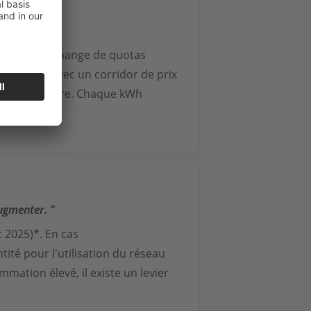
système d'échange de quotas
Allemagne avec un corridor de prix
étrique
-libre. Chaque kWh
2
augmenter. “
t 2025)*. En cas
té pour l'utilisation du réseau
ation élevé, il existe un levier