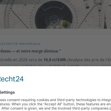
ÉLECTRICITÉ INDUSTRIELLE
éseau — et notre marge diminue.“
strielle en 2026 sera de
16,0 ct/kWh
(Analyse des prix de l'é
lle approuvé par l'UE le 16 avril 2026 (5 ct/kWh comme seuil
imum 50 % de la consommation — et est limité à la période 
e réseau. L'autoproduction à 4–7 ct/kWh (Fraunhofer ISE 2024