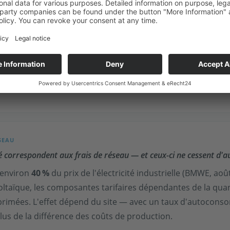
ATION
028 — et nous ne savons encore pas ce que cela nous coûtera. “
 l'UE a décidé le 5 novembre 2025 de reporter le début du 
01.2028
reporté. Jusqu'à cette date, le BEHG s'applique en 
 et 2027. L'autoconsommation photovoltaïque est CO bilan
O
Service.
2
SEAU
ité correspondent aux frais de réseau — et ceux-ci ne cessent d'
 environ
40 %
du prix de l'électricité industrielle (BMWE, aoû
aïque, les composantes tarifaires dépendantes de la quanti
rimées. L'effet dépend du site — avec un taux d'autoconsomm
s de la différence des coûts de production.