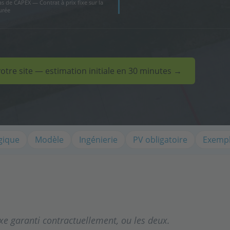
as de CAPEX — Contrat à prix fixe sur la
urée
votre site — estimation initiale en 30 minutes →
gique
Modèle
Ingénierie
PV obligatoire
Exempl
ixe garanti contractuellement, ou les deux.