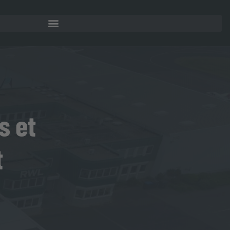
s et
t