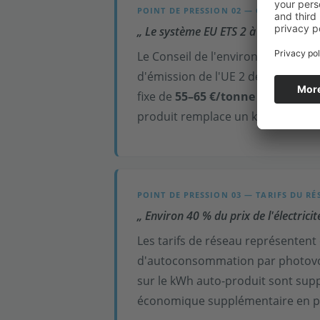
POINT DE PRESSION 02 — CO
-TARIFIC
2
„ Le système EU ETS 2 à partir de 2
Le Conseil de l'environnement de
d'émission de l'UE 2 de 2027 à
01.
fixe de
55–65 €/tonne CO
en 2026
2
produit remplace un kWh avec C
POINT DE PRESSION 03 — TARIFS DU RÉ
„ Environ 40 % du prix de l'électric
Les tarifs de réseau représentent
d'autoconsommation par photovolt
sur le kWh auto-produit sont supp
économique supplémentaire en plu