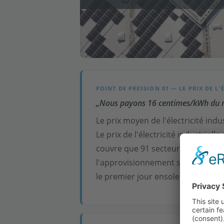
POINT DE PRESSION 01 — LE PRIX DE L'
„Nous payons 16 centimes/kWh du r
Le prix moyen de l'électricité indu
Le prix de l'électricité industrie
couvre que 91 secteurs et au max
l'approvisionnement se fait via l
le premier jour ensoleillé.