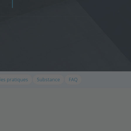
es pratiques
Substance
FAQ