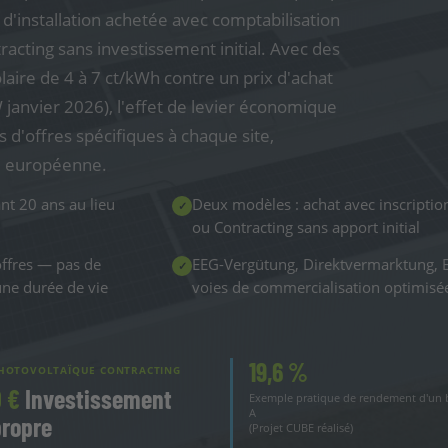
'installation achetée avec comptabilisation
racting sans investissement initial. Avec des
olaire de 4 à 7 ct/kWh contre un prix d'achat
 janvier 2026), l'effet de levier économique
 d'offres spécifiques à chaque site,
le européenne.
t 20 ans au lieu
Deux modèles : achat avec inscription
✓
ou Contracting sans apport initial
offres — pas de
EEG-Vergütung, Direktvermarktung, 
✓
une durée de vie
voies de commercialisation optimisée
19,6 %
HOTOVOLTAÏQUE CONTRACTING
 €
Investissement
Exemple pratique de rendement d'un 
A
propre
(Projet CUBE réalisé)