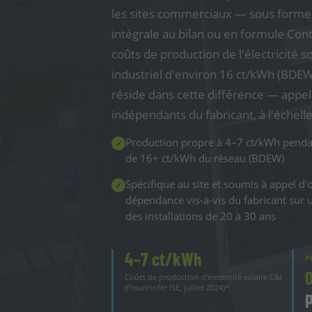
les sites commerciaux — sous forme d
intégrale au bilan ou en formule Cont
coûts de production de l'électricité s
industriel d'environ 16 ct/kWh (BDEW
réside dans cette différence — appels
indépendants du fabricant, à l'échel
Production propre à 4–7 ct/kWh pendan
✓
de 16+ ct/kWh du réseau (BDEW)
Spécifique au site et soumis à appel d'
✓
dépendance vis-à-vis du fabricant sur 
des installations de 20 à 30 ans
4–7 ct/kWh
P
0
Coûts de production d'électricité solaire C&I
(Fraunhofer ISE, juillet 2024)*