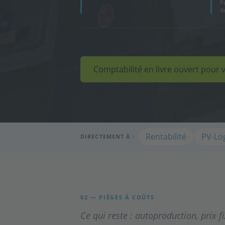
P
d
Comptabilité en livre ouvert pour 
Rentabilité
PV-Lo
DIRECTEMENT À :
02 — PIÈGES À COÛTS
Ce qui reste : autoproduction, prix f