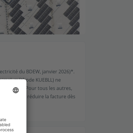
lectricité du BDEW, janvier 2026)*.
 minimal, méthode KUEBLL) ne
2026-2028. Pour tous les autres,
) permet de réduire la facture dès