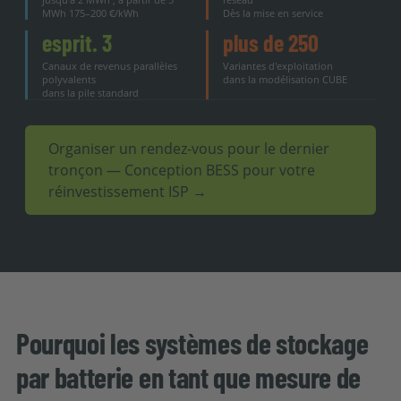
MWh 175–200 €/kWh
Dès la mise en service
esprit. 3
plus de 250
Canaux de revenus parallèles
Variantes d'exploitation
polyvalents
dans la modélisation CUBE
dans la pile standard
Organiser un rendez-vous pour le dernier
tronçon — Conception BESS pour votre
réinvestissement ISP →
Pourquoi les systèmes de stockage
par batterie en tant que mesure de