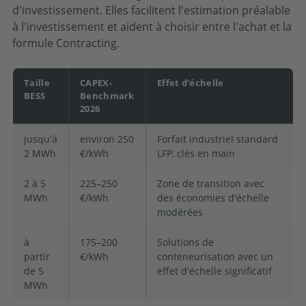
d'investissement. Elles facilitent l'estimation préalable
à l'investissement et aident à choisir entre l'achat et la
formule Contracting.
Taille
CAPEX-
Effet d'échelle
BESS
Benchmark
2026
jusqu'à
environ 250
Forfait industriel standard
2 MWh
€/kWh
LFP, clés en main
2 à 5
225–250
Zone de transition avec
MWh
€/kWh
des économies d'échelle
modérées
à
175–200
Solutions de
partir
€/kWh
conteneurisation avec un
de 5
effet d'échelle significatif
MWh