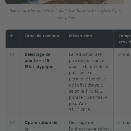
Batteriespeicher industriel : le Multi-Use-Stack est le cas général, pas
l'exception.
#
Canal de revenus
Mécanicien
Compa
avec l
01
Délestage de
La réduction des
✅ oui
pointe + §19-
pics de puissance
Effet atypique
abaisse le prix de la
puissance et
permet le bénéfice
de l'effet d'atypie
selon le § 19 al. 2
phrase 1 StromNEV
jusqu'au
31.12.2028.
02
Optimisation de
Décalage de
✅ oui
la
l'autoconsommation