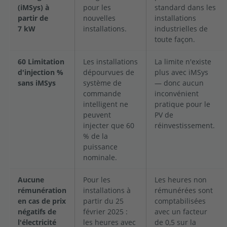
(iMSys) à
pour les
standard dans les
partir de
nouvelles
installations
7 kW
installations.
industrielles de
toute façon.
60 Limitation
Les installations
La limite n'existe
d'injection %
dépourvues de
plus avec iMSys
sans iMSys
système de
— donc aucun
commande
inconvénient
intelligent ne
pratique pour le
peuvent
PV de
injecter que 60
réinvestissement.
% de la
puissance
nominale.
Aucune
Pour les
Les heures non
rémunération
installations à
rémunérées sont
en cas de prix
partir du 25
comptabilisées
négatifs de
février 2025 :
avec un facteur
l'électricité
les heures avec
de 0,5 sur la