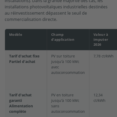
installations). Dans la grande majorité des cas, les
installations photovoltaïques industrielles destinées
au réinvestissement dépassent le seuil de
commercialisation directe.
Modèle
Champ
Valeur à
d'application
imputer
2026
Tarif d'achat fixe
PV sur toiture
7,78 ct/kWh
Partiel d'achat
jusqu'à 100 kWc
avec
autoconsommation
Tarif d'achat
PV en toiture
12,34
garanti
jusqu'à 100 kWc
ct/kWh
Alimentation
sans
complète
autoconsommation