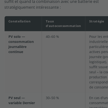
suffit et quand la combinaison avec une batterie est
stratégiquement intéressante :
Constellation
Taux
Stratégie
d'autoconsommation
PV solo —
40–60 %
Pour les en
consommation
industrielle
journalière
particulièr
continue
actives pen
journée (pr
logistique),
suffit souve
seul – la c
production
correspond 
de consomm
PV seul —
30–50 %
En cas d'un
variable Dernier
consommat
journalière 