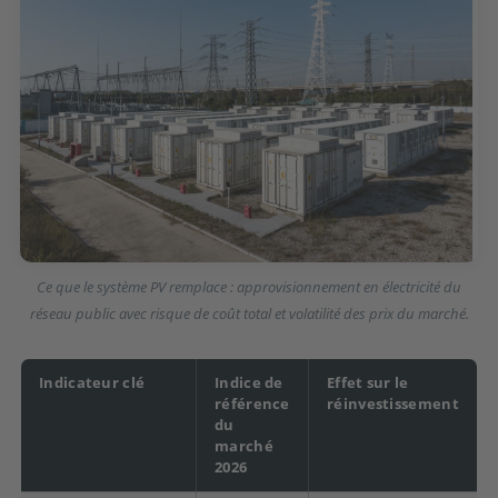
Ce que le système PV remplace : approvisionnement en électricité du
réseau public avec risque de coût total et volatilité des prix du marché.
Indicateur clé
Indice de
Effet sur le
référence
réinvestissement
du
marché
2026