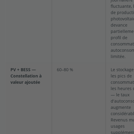
fluctuante,
de product
photovolta
devance
partielleme
profil de
consommat
autoconso
limitée.
PV + BESS —
60–80 %
Le stockage
Constellation à
les pics de
valeur ajoutée
consommati
les heures 
— le taux
d'autocon
augmente
considérab
Revenus mu
usages
supplément