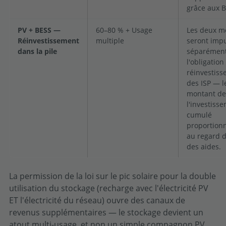
grâce aux B
PV + BESS —
60–80 % + Usage
Les deux m
Réinvestissement
multiple
seront imp
dans la pile
séparément
l'obligation
réinvestis
des ISP — l
montant de
l'investiss
cumulé
proportion
au regard d
des aides.
La permission de la loi sur le pic solaire pour la double
utilisation du stockage (recharge avec l'électricité PV
ET l'électricité du réseau) ouvre des canaux de
revenus supplémentaires — le stockage devient un
atout multi-usage, et non un simple compagnon PV.