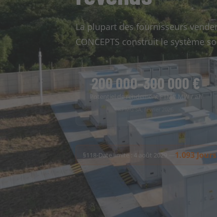
La plupart des fournisseurs venden
CONCEPTS construit le système so
200 000–300 000 €
Potentiel de rendement FTM / MW / an
KPMG SA, février 2026
1.093
Jours
§118-Date limite : 4 août 2029 —