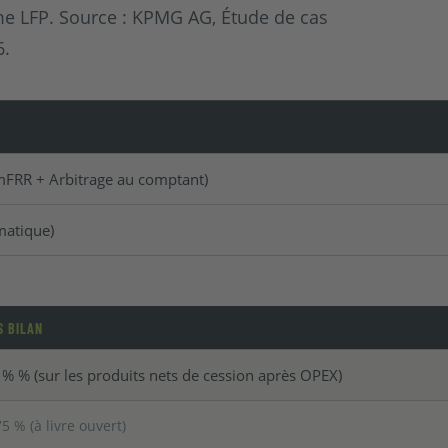
me LFP. Source : KPMG AG, Étude de cas
6.
mFRR + Arbitrage au comptant)
matique)
S BILAN
5 % % (sur les produits nets de cession après OPEX)
% (à livre ouvert)