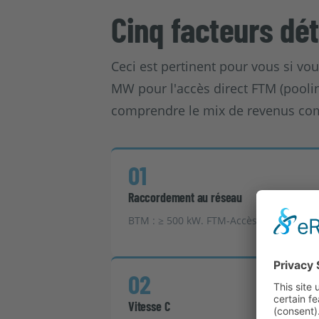
Cinq facteurs dé
Ceci est pertinent pour vous si v
MW pour l'accès direct FTM (pooli
comprendre le mix de revenus com
01
Raccordement au réseau
BTM : ≥ 500 kW. FTM-Accès direct : ≥ 1 M
02
Vitesse C