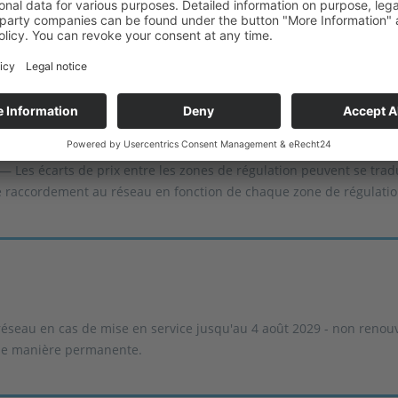
rbitrage. FCR : Preuve de décharge complète de 30 minutes requise
aux de C incorrect = potentiel de revenus non réalisé.
Les écarts de prix entre les zones de régulation peuvent se tradu
re raccordement au réseau en fonction de chaque zone de régulatio
 réseau en cas de mise en service jusqu'au 4 août 2029 - non renouv
r de manière permanente.