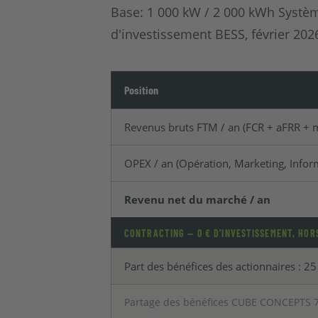
Base: 1 000 kW / 2 000 kWh Systè
d'investissement BESS, février 202
Position
Revenus bruts FTM / an (FCR + aFRR + 
OPEX / an (Opération, Marketing, Infor
Revenu net du marché / an
CONTRACTING — 0 € D'INVESTISSEMENT, HOR
Part des bénéfices des actionnaires : 2
Partage des bénéfices CUBE CONCEPTS 75 