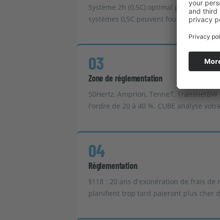
Système 2h (0,5C) optimal pour aFRR + A
systèmes 0,5C peuvent fournir le FCR. T
03
Zone de réglementation
50Hertz, Amprion, TenneT, TransnetBW — 
l'ordre de 20 à 40 %. CUBE analyse vot
04
Réglementation
§118 : 20 ans d'exonération de frais de
planifient trop tard paieront plus che