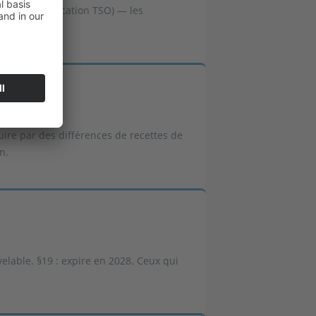
 (pré-qualification TSO) — les
ire par des différences de recettes de
n.
elable. §19 : expire en 2028. Ceux qui