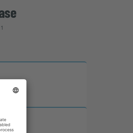
case
 1
upés.