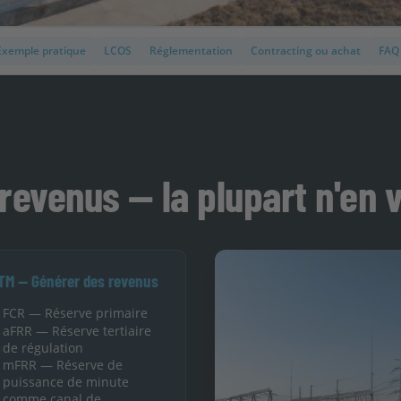
Exemple pratique
LCOS
Réglementation
Contracting ou achat
FAQ
revenus — la plupart n'en 
TM — Générer des revenus
FCR — Réserve primaire
→
aFRR — Réserve tertiaire
→
de régulation
mFRR — Réserve de
→
puissance de minute
comme canal de