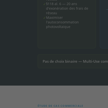
§118 al. 6 — 20 ans
✓
d'exonération des frais de
réseau
Maximiser
✓
l'autoconsommation
photovoltaïque
Pas de choix binaire — Multi-Use co
ÉTUDE DE CAS COMMERCIALE