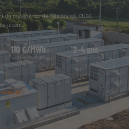
t du matériel ou de l'électricité. CUBE
us-jacent.
110 €/MWh
2–4 ans
Système LCOS LFP
Achat typique du ROI
KPMG SA, février 2026
KPMG SA, février 2026
 restants