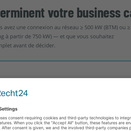
terminent votre business 
ous avez une connexion au réseau ≥ 500 kW (BTM) ou ≥
ng à partir de 750 kW) — et que vous souhaitez
plet avant de décider.
W, Pooling : à partir de 750 kW. Plusieurs sites peuvent être regro