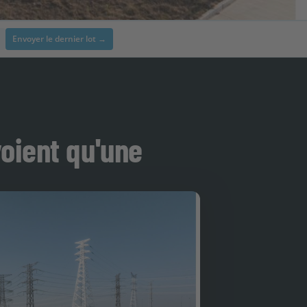
Envoyer le dernier lot →
voient qu'une