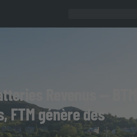
atteries Revenus — BT
ts, FTM génère des