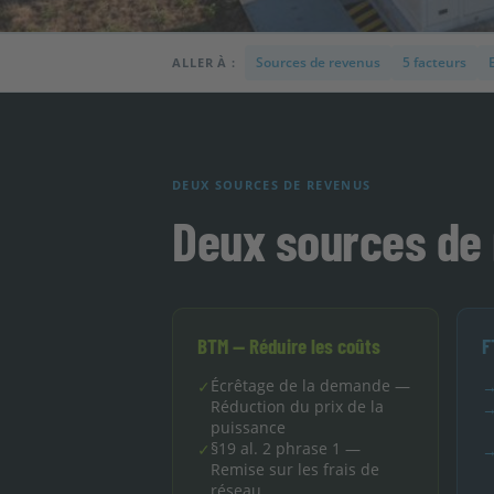
Sources de revenus
5 facteurs
ALLER À :
DEUX SOURCES DE REVENUS
Deux sources de 
BTM — Réduire les coûts
F
Écrêtage de la demande —
✓
Réduction du prix de la
puissance
§19 al. 2 phrase 1 —
✓
Remise sur les frais de
réseau