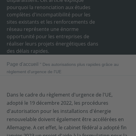
disparaissent. Cet article explique
pourquoi la renonciation aux études
complètes d'incompatibilité pour les
sites existants et les renforcements de
réseau représente une énorme
opportunité pour les entreprises de
réaliser leurs projets énergétiques dans
des délais rapides.
Page d'accueil
"
Des autorisations plus rapides grâce au
règlement d'urgence de l'UE
Dans le cadre du règlement d'urgence de l'UE,
adopté le 19 décembre 2022, les procédures
d'autorisation pour les installations d'énergie
renouvelable doivent également être accélérées en
Allemagne. A cet effet, le cabinet fédéral a adopté fin
janvier 2023 un projet d'aide à la formulation pour la