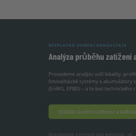
BEZPLATNÁ ÚVODNÍ KONZULTACE
Analýza průběhu zatížení 
Provedeme analýzu vaší lokality, profi
fotovoltaické systémy a akumulátory sn
(EnWG, EPBD) – a to bez technického riz
Vyžádat úvodní rozhovor a kalku
Regulatorika a termíny pod kontrolou · Vč