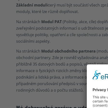
Základní modul
který musí být součástí všech zprá
moduly, které lze různě doplňovat.
Na stránkách
Modul PAT
(Politiky, akce, cíle) dop
zveřejnění podstatných informací o udržitelnosti
vysvětluje politiky, opatření a cíle společnosti a z
sociálními aspekty.
Na stránkách
Modul obchodního partnera
(modul
obchodní partnery. Zde je rovněž vyžadována ana
přibližně 35 datových bodů a popisů, včetně riziko
informace o fyzických rizicích změny klimatu, od
podnikání a lidská práva, a informace o procesec
případném porušování předpisů v souvislosti s vl
rodinných důvodů a o počtu stážistů.
Má dobrovolná zpráva o udržitelnos