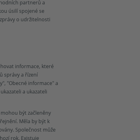
chodních partnerů a
ou úsilí spojené se
právy o udržitelnosti
hovat informace, které
ů správy a řízení
ky", "Obecné informace" a
ukazateli a ukazateli
k mohou být začleněny
ejnění. Měla by být k
dovány. Společnost může
ozí rok. Existuje