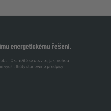
šímu energetickému řešení.
ýrobci. Okamžitě se dozvíte, jak mohou
ně využít lhůty stanovené předpisy