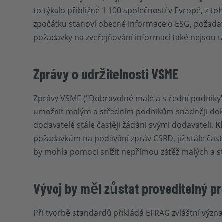
to týkalo přibližně 1 100 společností v Evropě, z 
zpočátku stanoví obecné informace o ESG, požadavky
požadavky na zveřejňování informací také nejsou t
Zprávy o udržitelnosti VSME
Zprávy VSME ("Dobrovolné malé a střední podniky
umožnit malým a středním podnikům snadněji dokumen
dodavatelé stále častěji žádáni svými dodavateli.
K
požadavkům na podávání zpráv CSRD, již stále častě
by mohla pomoci snížit nepřímou zátěž malých a s
Vývoj by měl zůstat proveditelný pr
Při tvorbě standardů přikládá EFRAG zvláštní výz