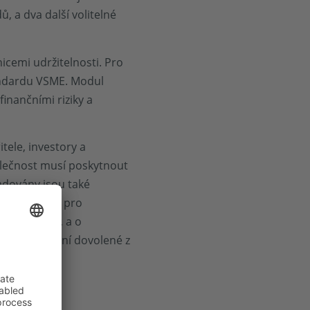
, a dva další volitelné
nicemi udržitelnosti. Pro
tandardu VSME. Modul
finančními riziky a
tele, investory a
olečnost musí poskytnout
žadovány jsou také
é zásady OSN pro
dní podniky, a o
mace o čerpání dovolené z