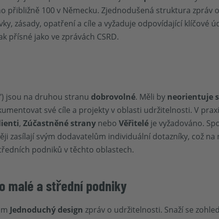
toho přibližně 100 v Německu. Zjednodušená struktura zpráv 
, zásady, opatření a cíle a vyžaduje odpovídající klíčové ú
ak přísné jako ve zprávách CSRD.
") jsou na druhou stranu
dobrovolné
. Měli by
neorientuje s
tovat své cíle a projekty v oblasti udržitelnosti. V praxi 
lienti
,
Zúčastněné strany
nebo
Věřitelé
je vyžadováno. Spo
ji zasílají svým dodavatelům individuální dotazníky, což na 
tředních podniků v těchto oblastech.
o malé a střední podniky
nam
Jednoduchý design
zpráv o udržitelnosti. Snaží se zohle