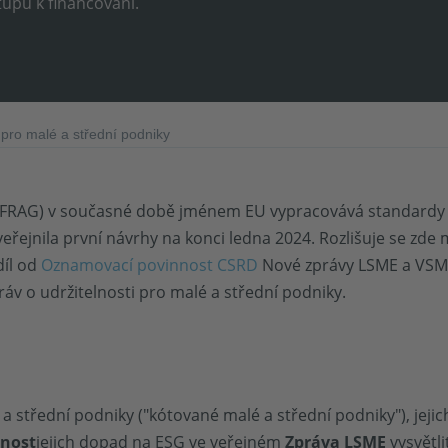
tupu k financování.
pro malé a střední podniky
 (EFRAG) v současné době jménem EU vypracovává standardy
eřejnila první návrhy na konci ledna 2024. Rozlišuje se zd
díl od
Oznamovací povinnost CSRD
Nové zprávy LSME a VSM
v o udržitelnosti pro malé a střední podniky.
a střední podniky ("kótované malé a střední podniky"), jejic
nnost
jejich dopad na ESG ve veřejném
Zpráva LSME
vysvětli