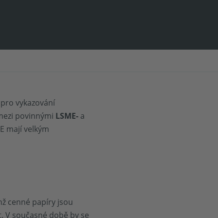
 pro vykazování
e mezi povinnými
LSME-
a
E mají velkým
hž cenné papíry jsou
t. V současné době by se