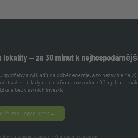
a lokality — za 30 minut k nejhospodárněj
lu spotřeby a nákladů na odběr energie, a to nezávisle na v
ížit vaše náklady na elektřinu z rozvodné sítě a jak optimál
ika a bez vlastních investic.
laci formou open-book →
. 250+ simulačních variant · Zdarma a nezávazně