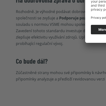
Rozhodně. Je výhodné podávat dobrovolně zprávy 
společnosti se zvyšuje a
Podporuje pozitivní ima
souladu s normou VSME mohou společnosti dosá
Zavedení tohoto standardu investuje do udržitelnéh
zlepšuje efektivitu využívání zdrojů. Uplatňování
probíhající regulační vývoj.
Co bude dál?
Zúčastněné strany mohou své připomínky k návrhů
připomínky analyzuje a předloží revidovanou verz