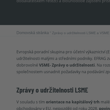
dodavatelském řetězci a dlouhodobé zajištění přís
Domovská stránka
"
Zprávy o udržitelnosti LSME a VSME 
Evropská poradní skupina pro účetní výkaznictví
udržitelnosti malými a středními podniky. EFRAG zv
dobrovolné
VSME-
Zprávy o udržitelnosti
. Na roz
společnostem usnadnit požadavky na podávání zprá
Zprávy o udržitelnosti LSME
V souladu s tím
orientace na kapitálový trh
malé 
obchodovány v EU, nejpozději od roku 2028.
povi