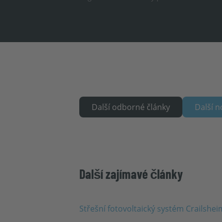
Další odborné články
Další n
Další zajímavé články