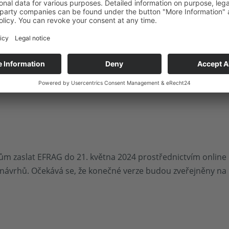
o nefinančních aspektech, protože to může
Transparentno
ge
. Splněním očekávání týkajících se udržitelnosti a společ
hnout.
Konkurenční výhoda
a
Lepší vztahy se zúčastněn
o rozvoje podniku, minimalizuje environmentální a sociální 
m standardu jsou navíc společnosti dobře připraveny na nové
m zaslat EFRAG do 21. května 2024 prostřednictvím online 
i návrhů. Očekává se, že konečné verze budou zveřejněny na