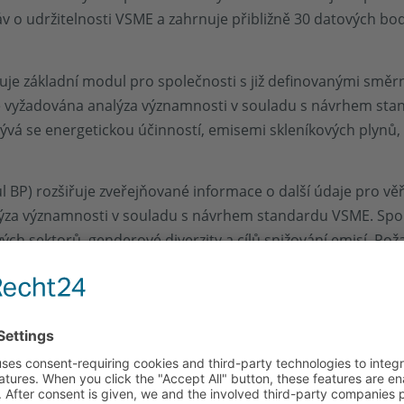
v o udržitelnosti VSME a zahrnuje přibližně 30 datových bodů
lňuje základní modul pro společnosti s již definovanými směr
 je vyžadována analýza významnosti v souladu s návrhem s
abývá se energetickou účinností, emisemi skleníkových plynů, 
 BP) rozšiřuje zveřejňované informace o další údaje pro věři
lýza významnosti v souladu s návrhem standardu VSME. Sp
vých sektorů, genderové diverzity a cílů snižování emisí. Po
padech a dodržování mezinárodních norem, jako jsou Obecn
h dodržování směrnic, jako jsou Směrnice OECD pro nadnáro
astními zaměstnanci. Kromě toho je třeba poskytnout infor
ti VSME smysl?