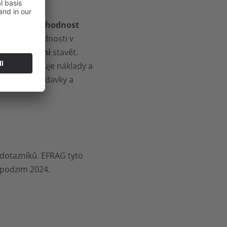
st
a
Důvěryhodnost
enské odpovědnosti v
ými stranami
stavět.
rizika, snižuje náklady a
 právní požadavky a
dotazníků. EFRAG tyto
 podzim 2024.