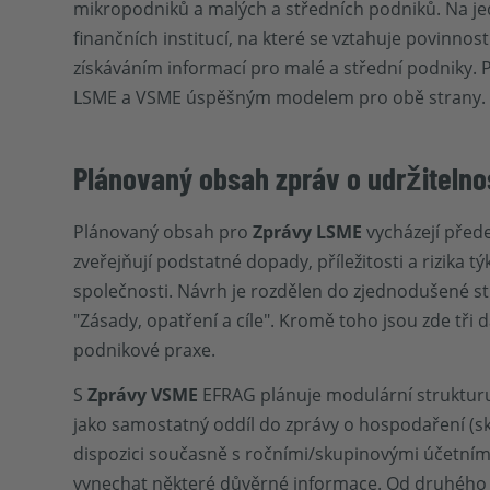
mikropodniků a malých a středních podniků. Na j
finančních institucí, na které se vztahuje povinno
získáváním informací pro malé a střední podniky.
LSME a VSME úspěšným modelem pro obě strany.
Plánovaný obsah zpráv o udržitelno
Plánovaný obsah pro
Zprávy LSME
vycházejí před
zveřejňují podstatné dopady, příležitosti a rizika t
společnosti. Návrh je rozdělen do zjednodušené st
"Zásady, opatření a cíle". Kromě toho jsou zde tři d
podnikové praxe.
S
Zprávy VSME
EFRAG plánuje modulární strukturu
jako samostatný oddíl do zprávy o hospodaření (s
dispozici současně s ročními/skupinovými účetním
vynechat některé důvěrné informace. Od druhého r