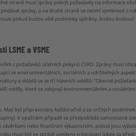
edné straně musí zprávy pokrýt požadavky na informace ob
st podávat zprávy, a na druhé straně se nesmí vymknout z ruk
 Pouze pokud budou obě podmínky splněny, budou budoucí z
sti LSME a VSME
evším z požadavků účetních pokynů CSRD. Zprávy musí obsa
ýkající se environmentálních, sociálních a udržitelných aspekt
ruktury a skládá se ze tří hlavních oddílů: "Obecné požadav
alší oddíly, které se zabývají environmentálními a sociálními 
. Mají být připravovány každoročně a za určitých podmíne
kupiny). V opačném případě se předpokládá samostatné zveř
i závěrkami nebo finančním výkaznictvím, pokud jsou vyža
oku musí být ve zprávě uvedeny srovnávací údaje za předch