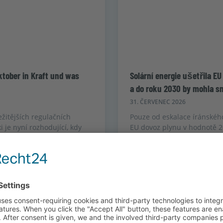
ktober in Kraft und was
Solární energie ušetřila E
a do roku 2030 by mohla sn
31. ČERVENEC 2026
žitějších regulačních
Pouze od eskalace íránského 
 je nyní rozhodující, kdy
EU dovoz plynu v hodnotě 20
ná.
roku 2030 snížit potřebu pl
Přečtěte si více "