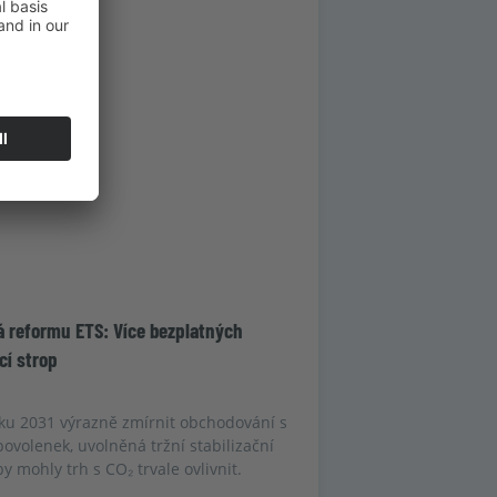
 reformu ETS: Více bezplatných
cí strop
ku 2031 výrazně zmírnit obchodování s
ovolenek, uvolněná tržní stabilizační
y mohly trh s CO₂ trvale ovlivnit.