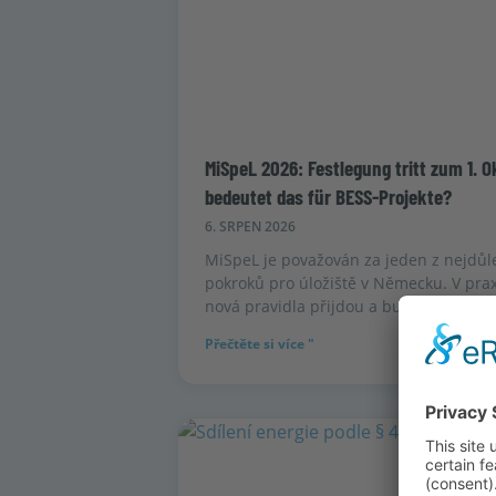
MiSpeL 2026: Festlegung tritt zum 1. O
bedeutet das für BESS-Projekte?
6. SRPEN 2026
MiSpeL je považován za jeden z nejdůle
pokroků pro úložiště v Německu. V praxi
nová pravidla přijdou a budou použitel
Přečtěte si více "