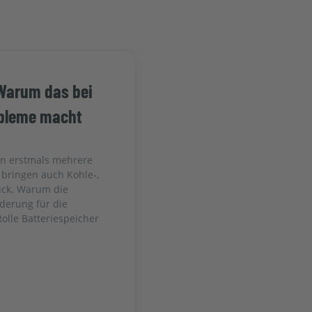
Warum das bei
obleme macht
en erstmals mehrere
bringen auch Kohle-,
uck. Warum die
derung für die
olle Batteriespeicher
.