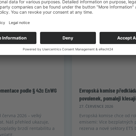
lementace podle § 42c EnWG
Evropská komise předkládá
povolenek, pomaleji klesají
27. ČERVENCE 2026
d června 2026 – velký
Evropská komise chce od ro
at. Náš přehled ukazuje,
emisemi: Více bezplatných p
 poplatky brzdí rentabilitu a
rezerva a nové sektory ETS b
platit.