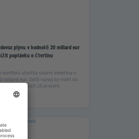
U dovoz plynu v hodnotě 20 miliard eur
ížit poptávku o čtvrtinu
konfliktu ušetřila solární elektřina v
 miliard eur. Další rozvoj by mohl do
ynu v EU o dalších 25 procent.