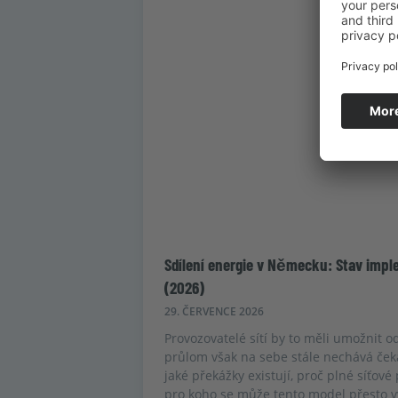
Sdílení energie v Německu: Stav imp
(2026)
29. ČERVENCE 2026
Provozovatelé sítí by to měli umožnit o
průlom však na sebe stále nechává ček
jaké překážky existují, proč plné síťové
pro koho se může tento model přesto vy