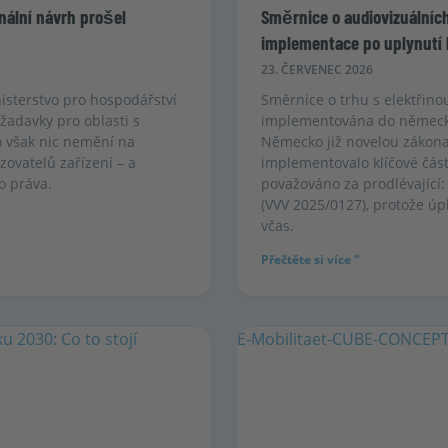
nální návrh prošel
Směrnice o audiovizuálníc
implementace po uplynutí 
23. ČERVENEC 2026
inisterstvo pro hospodářství
Směrnice o trhu s elektřino
žadavky pro oblasti s
implementována do německé
 však nic nemění na
Německo již novelou zákona
ovatelů zařízení – a
implementovalo klíčové část
o práva.
považováno za prodlévající:
(VVV 2025/0127), protože 
včas.
Přečtěte si více "