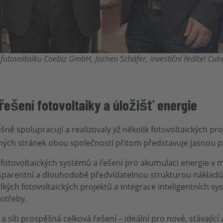
fotovoltaiku Coebiz GmbH
, Jochen Schäfer, investiční ředitel C
ešení fotovoltaiky a úložišť energie
ě spolupracují a realizovaly již několik fotovoltaických pro
lných stránek obou společností přitom představuje jasnou 
fotovoltaických systémů a řešení pro akumulaci energie v 
ansparentní a dlouhodobě předvídatelnou strukturou nákladů 
lkých fotovoltaických projektů a integrace inteligentních sy
potřeby.
 síti prospěšná celková řešení – ideální pro nové, stávající 