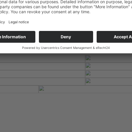
nergie (BESS).
í platformu – s mnoha intenzivními rozhovory a zajímavou
hnická řešení