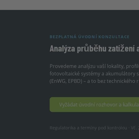
BEZPLATNÁ ÚVODNÍ KONZULTACE
Analýza průběhu zatížení 
Provedeme analýzu vaší lokality, profi
fotovoltaické systémy a akumulátory sn
(EnWG, EPBD) – a to bez technického riz
Vyžádat úvodní rozhovor a kalku
Regulatorika a termíny pod kontrolou · Vč