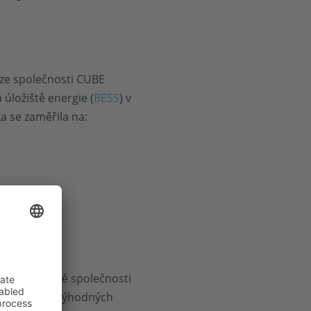
 ze společnosti CUBE
úložiště energie (
BESS
) v
a se zaměřila na:
ONCEPTS. Obě společnosti
cí ekonomicky výhodných