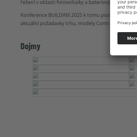
řešení v oblasti fotovoltaiky a bateriových úložišť e
Konference BUILDINX 2025 k tomu poskytla ideáln
aktuální požadavky trhu, modely Contracting a tec
Dojmy