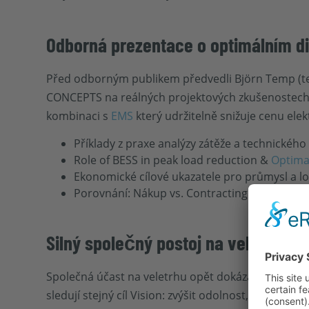
Odborná prezentace o optimálním d
Před odborným publikem předvedli Björn Temp (tech
CONCEPTS na reálných projektových zkušenostech, 
kombinaci s
EMS
který udržitelně snižuje cenu ele
Příklady z praxe analýzy zátěže a technickéh
Role of BESS in peak load reduction &
Optimal
Ekonomické cílové ukazatele pro průmysl a lo
Porovnání: Nákup vs. Contracting
Silný společný postoj na veletrhu 
Společná účast na veletrhu opět dokázala, jak d
sledují stejný cíl Vision: zvýšit odolnost, udržite