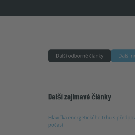
Další odborné články
Další n
Další zajímavé články