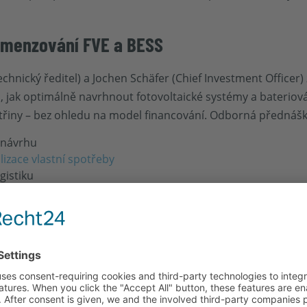
imenzování FVE a BESS
nický ředitel) a Jochen Schäfer (Chief Investment Officer)
jak optimálně navrhnout fotovoltaické systémy a bateriová 
ktřiny – bez ohledu na model financování. Odborná přednášk
o návrhu
izace vlastní spotřeby
gistiku
BUILDINX 2025
obře funguje spolupráce mezi společnostmi COEBIZ a CUBE C
lnost a nezávislost průmyslových a logistických lokalit pomo