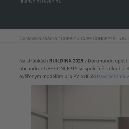
finančním řešením.
Domovská stránka
"
COEBIZ & CUBE CONCEPTS na BUI
Na stránkách
BUILDINX 2025
v Dortmundu opět i l
obchodu. CUBE CONCEPTS se společně s dlouhol
ověřeným modelům pro PV a BESS
Uzavírání smlu