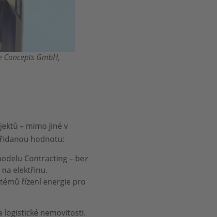
ube Concepts GmbH,
jektů – mimo jiné v
přidanou hodnotu:
modelu Contracting – bez
na elektřinu.
stémů řízení energie pro
a logistické nemovitosti.