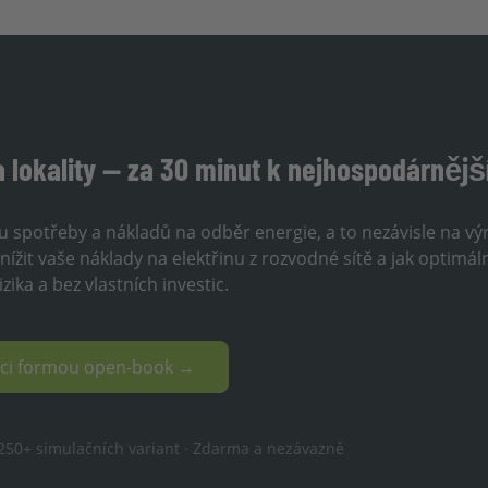
a lokality — za 30 minut k nejhospodárněj
lu spotřeby a nákladů na odběr energie, a to nezávisle na v
ížit vaše náklady na elektřinu z rozvodné sítě a jak optimál
ika a bez vlastních investic.
laci formou open-book →
. 250+ simulačních variant · Zdarma a nezávazně