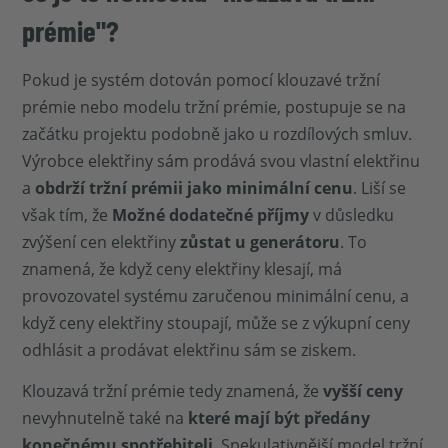
prémie"?
Pokud je systém dotován pomocí klouzavé tržní
prémie nebo modelu tržní prémie, postupuje se na
začátku projektu podobně jako u rozdílových smluv.
Výrobce elektřiny sám prodává svou vlastní elektřinu
a
obdrží tržní prémii jako minimální cenu
. Liší se
však tím, že
Možné dodatečné příjmy
v důsledku
zvýšení cen elektřiny
zůstat u generátoru
. To
znamená, že když ceny elektřiny klesají, má
provozovatel systému zaručenou minimální cenu, a
když ceny elektřiny stoupají, může se z výkupní ceny
odhlásit a prodávat elektřinu sám se ziskem.
Klouzavá tržní prémie tedy znamená, že
vyšší ceny
nevyhnutelně také na
které mají být předány
konečnému spotřebiteli
. Spekulativnější model tržní