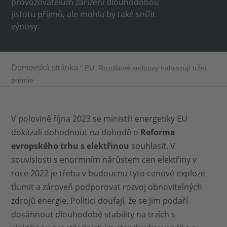
provozovatelům zařízení dlouhodobou
jistotu příjmů, ale mohla by také snížit
výnosy.
Domovská stránka
"
EU: Rozdílové smlouvy nahrazují tržní
prémie
V polovině října 2023 se ministři energetiky EU
dokázali dohodnout na dohodě o
Reforma
evropského trhu s elektřinou
souhlasit. V
souvislosti s enormním nárůstem cen elektřiny v
roce 2022 je třeba v budoucnu tyto cenové exploze
tlumit a zároveň podporovat rozvoj obnovitelných
zdrojů energie. Politici doufají, že se jim podaří
dosáhnout dlouhodobé stability na trzích s