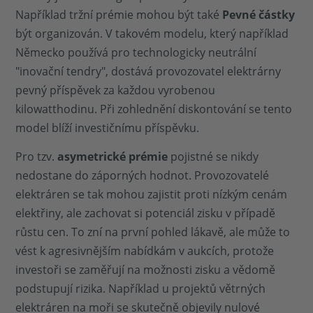
Například tržní prémie mohou být také
Pevné částky
být organizován. V takovém modelu, který například
Německo používá pro technologicky neutrální
"inovační tendry", dostává provozovatel elektrárny
pevný příspěvek za každou vyrobenou
kilowatthodinu. Při zohlednění diskontování se tento
model blíží investičnímu příspěvku.
Pro tzv.
asymetrické prémie
pojistné se nikdy
nedostane do záporných hodnot. Provozovatelé
elektráren se tak mohou zajistit proti nízkým cenám
elektřiny, ale zachovat si potenciál zisku v případě
růstu cen. To zní na první pohled lákavě, ale může to
vést k agresivnějším nabídkám v aukcích, protože
investoři se zaměřují na možnosti zisku a vědomě
podstupují rizika. Například u projektů větrných
elektráren na moři se skutečně objevily nulové