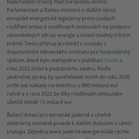
Nadcházející trialog mezi Evropskou komisí,
Parlamentem a Radou ministrů o dalším vývoji
evropské energetické legislativy proto podpoří
rozšíření smluv o rozdílových smlouvách na podporu
obnovitelných zdrojů energie a omezí modely tržních
prémií. Tento přístup je rovněž v souladu s
doporučením Německého institutu pro hospodářský
výzkum, které bylo zveřejněno v publikaci
Studie
z
roku 2022 došel k podobnému závěru. Podle
závěrečné zprávy by spotřebitelé mohli do roku 2030
snížit své náklady na elektřinu o 800 milionů eur
ročně a v roce 2022 by díky rozdílovým smlouvám
ušetřili téměř 15 miliard eur.
Řešení dotací pro evropské jaderné a uhelné
elektrárny nicméně povede k dalším diskusím v rámci
trialogu. Zejména levná jaderná energie může rychle