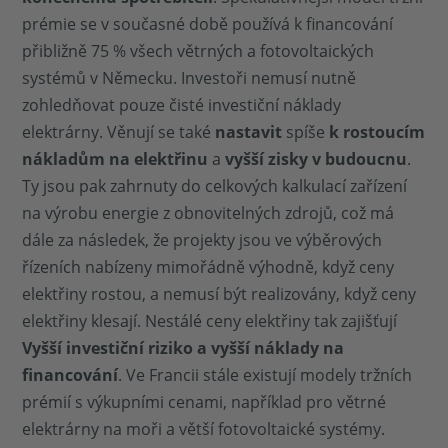
prémie se v současné době používá k financování
přibližně 75 % všech větrných a fotovoltaických
systémů v Německu. Investoři nemusí nutně
zohledňovat pouze čisté investiční náklady
elektrárny. Věnují se také
nastavit
spíše
k rostoucím
nákladům na elektřinu
a
vyšší zisky v budoucnu
.
Ty jsou pak zahrnuty do celkových kalkulací zařízení
na výrobu energie z obnovitelných zdrojů, což má
dále za následek, že projekty jsou ve výběrových
řízeních nabízeny mimořádně výhodně, když ceny
elektřiny rostou, a nemusí být realizovány, když ceny
elektřiny klesají. Nestálé ceny elektřiny tak zajišťují
Vyšší investiční riziko a vyšší náklady na
financování
. Ve Francii stále existují modely tržních
prémií s výkupními cenami, například pro větrné
elektrárny na moři a větší fotovoltaické systémy.