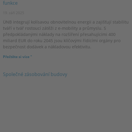
funkce
19. září 2025
ÜNB integrují kolísavou obnovitelnou energii a zajišťují stabilitu
tváří v tvář rostoucí zátěži z e-mobility a průmyslu. S
předpokládanými náklady na rozšíření přesahujícími 400
miliard EUR do roku 2045 jsou klíčovými řídícími orgány pro
bezpečnost dodávek a nákladovou efektivitu.
Přečtěte si více "