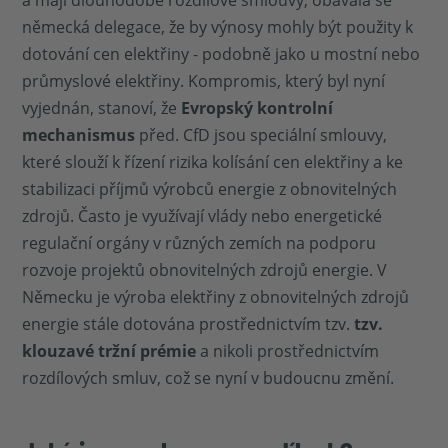
a mají dlouhodobé rozdílové smlouvy, obávala se
německá delegace, že by výnosy mohly být použity k
dotování cen elektřiny - podobně jako u mostní nebo
průmyslové elektřiny. Kompromis, který byl nyní
vyjednán, stanoví, že
Evropský kontrolní
mechanismus
před. CfD jsou speciální smlouvy,
které slouží k řízení rizika kolísání cen elektřiny a ke
stabilizaci příjmů výrobců energie z obnovitelných
zdrojů. Často je využívají vlády nebo energetické
regulační orgány v různých zemích na podporu
rozvoje projektů obnovitelných zdrojů energie. V
Německu je výroba elektřiny z obnovitelných zdrojů
energie stále dotována prostřednictvím tzv.
tzv.
klouzavé tržní prémie
a nikoli prostřednictvím
rozdílových smluv, což se nyní v budoucnu změní.