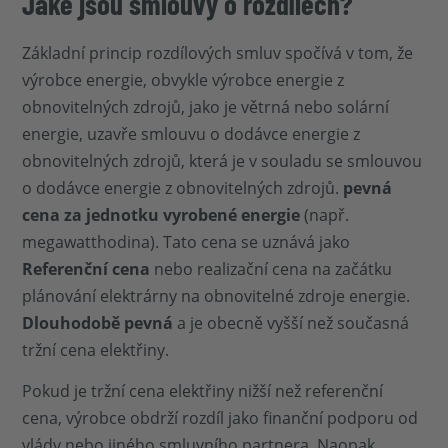
Jaké jsou smlouvy o rozdílech?
Základní princip rozdílových smluv spočívá v tom, že
výrobce energie, obvykle výrobce energie z
obnovitelných zdrojů, jako je větrná nebo solární
energie, uzavře smlouvu o dodávce energie z
obnovitelných zdrojů, která je v souladu se smlouvou
o dodávce energie z obnovitelných zdrojů.
pevná
cena za jednotku vyrobené energie
(např.
megawatthodina). Tato cena se uznává jako
Referenční cena
nebo realizační cena na začátku
plánování elektrárny na obnovitelné zdroje energie.
Dlouhodobě pevná
a je obecně vyšší než současná
tržní cena elektřiny.
Pokud je tržní cena elektřiny nižší než referenční
cena, výrobce obdrží rozdíl jako finanční podporu od
vlády nebo jiného smluvního partnera. Naopak,