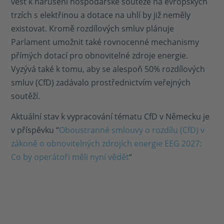
vést k narušení hospodářské soutěže na evropských
trzích s elektřinou a dotace na uhlí by již neměly
existovat. Kromě rozdílových smluv plánuje
Parlament umožnit také rovnocenné mechanismy
přímých dotací pro obnovitelné zdroje energie.
Vyzývá také k tomu, aby se alespoň 50% rozdílových
smluv (CfD) zadávalo prostřednictvím veřejných
soutěží.
Aktuální stav k vypracování tématu CfD v Německu je
v příspěvku “
Oboustranné smlouvy o rozdílu (CfD) v
zákoně o obnovitelných zdrojích energie EEG 2027:
Co by operátoři měli nyní vědět
“