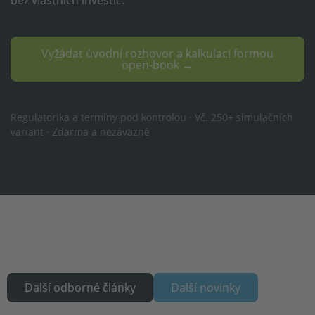
Vyžádat úvodní rozhovor a kalkulaci formou
open-book →
Regulatorika a termíny pod kontrolou · Vč. 250+ simulačních
variant · Zdarma a nezávazně
Další odborné články
Další novinky