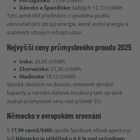
Portugalsko:
11,06 ct/kWh
Dánsko a Španělsko:
každých 12,10 ct/kWh
Tyto země těží především z vysokého podílu
obnovitelných zdrojů energie, levné vodní energie a
stabilních síťových infrastruktur.
Nejvyšší ceny průmyslového proudu 2025
Irsko:
26,06 ct/kWh
Chorvatsko:
21,36 ct/kWh
Maďarsko
19,12 ct/kWh
Vysoká závislost na dovozu, omezené výrobní
kapacity a národní daňové struktury tam výrazně
zvyšují průmyslové ceny nad průměr EU.
Německo v evropském srovnání
S
17,99 centů/kWh
(podle Spolkové síťové agentury)
leží
Německo je přibližně o 6,6 % nad průměrem