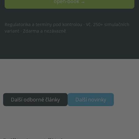
open-book →
Regulatorika a termíny pod kontrolou · Vč. 250+ simulačních
variant · Zdarma a nezávazně
Další odborné články
Další novinky