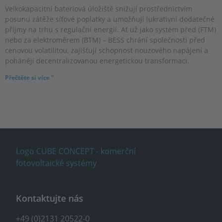
Velkokapacitní bateriová úložiště snižují prostřednictvím
posunu zátěže síťové poplatky a umožňují lukrativní dodatečné
příjmy na trhu s regulační energií. Ať už jako systém před (FTM)
nebo za elektroměrem (BTM) – BESS chrání společnosti před
cenovou volatilitou, zajišťují schopnost nouzového napájení a
pohánějí decentralizovanou energetickou transformaci.
Přečtěte si více "
Kontaktujte nás
+49 (0)2131 20522-0