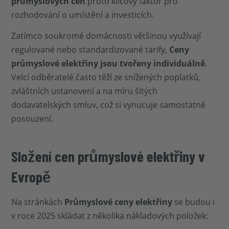
průmyslových cen
proto klíčový faktor pro
rozhodování o umístění a investicích.
Zatímco soukromé domácnosti většinou využívají
regulované nebo standardizované tarify,
Ceny
průmyslové elektřiny jsou tvořeny individuálně
.
Velcí odběratelé často těží ze snížených poplatků,
zvláštních ustanovení a na míru šitých
dodavatelských smluv, což si vynucuje samostatné
posouzení.
Složení cen průmyslové elektřiny v
Evropě
Na stránkách
Průmyslové ceny elektřiny
se budou i
v roce 2025 skládat z několika nákladových položek: