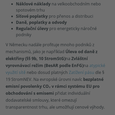
Náklové náklady
na velkoobchodním nebo
spotovém trhu
Síťové poplatky
pro přenos a distribuci
Daně, poplatky a odvody
Regulační úlevy
pro energeticky náročné
podniky
V Německu nadále profituje mnoho podniků z
mechanismů, jako je například
Úleva od daně z
elektřiny (§§ 9b, 10 StromStG)
na
Zvláštní
vyrovnávací režim (BesAR podle EnFG)
na
atypické
využití sítě
nebo dosud platných
Zatížení pásu
dle §
19 StromNEV. Na evropské úrovni navíc
bezplatné
emisní povolenky CO₂ v rámci systému EU pro
obchodování s emisemi
přidat individuální
dodavatelské smlouvy, které omezují
transparentnost trhu, ale umožňují cenové výhody.