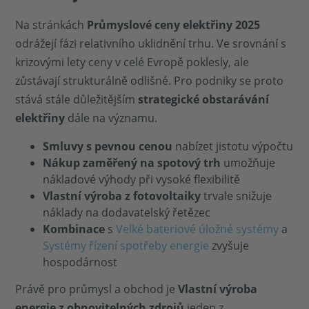
Na stránkách
Průmyslové ceny elektřiny 2025
odrážejí fázi relativního uklidnění trhu. Ve srovnání s
krizovými lety ceny v celé Evropě poklesly, ale
zůstávají strukturálně odlišné. Pro podniky se proto
stává stále důležitějším
strategické obstarávání
elektřiny
dále na významu.
Smluvy s pevnou cenou
nabízet jistotu výpočtu
Nákup zaměřený na spotový trh
umožňuje
nákladové výhody při vysoké flexibilitě
Vlastní výroba z fotovoltaiky
trvale snižuje
náklady na dodavatelský řetězec
Kombinace
s
Velké bateriové úložné systémy
a
Systémy řízení spotřeby energie
zvyšuje
hospodárnost
Právě pro průmysl a obchod je
Vlastní výroba
energie z obnovitelných zdrojů
jeden z