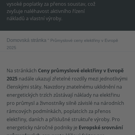
vysoké poplatky za přenos soustav, což
zvyšuje naléhavost aktivního řízení
nákladů a vlastní výroby.
Domovská stránka
"
Průmyslové ceny elektřiny v Evropě
2025
Na stránkách
Ceny průmyslové elektřiny v Evropě
2025
nadále ukazují zřetelné rozdíly mezi jednotlivými
členskými státy. Navzdory znatelnému uklidnění na
energetických trzích zůstávají náklady na elektřinu
pro průmysl a živnostníky silně závislé na národních
rámcových podmínkách, poplatcích za přenos
elektřiny, daních a příslušné struktuře výroby. Pro
energeticky náročné podniky je
Evropské srovnání