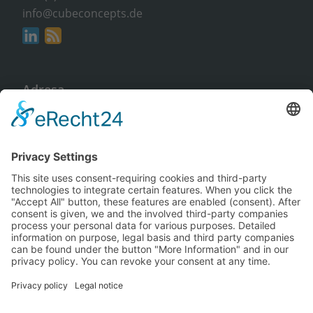
info@cubeconcepts.de
Adresa
CUBE CONCEPTS GmbH
An der Gümpgesbrücke 17
41564 Kaarst
Nezávazně a zdarma
Vyžádat si informace