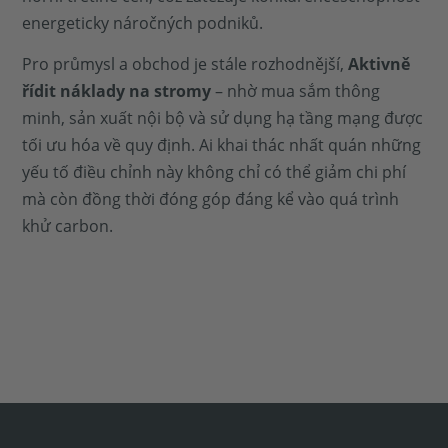
energeticky náročných podniků.
Pro průmysl a obchod je stále rozhodnější,
Aktivně
řídit náklady na stromy
– nhờ mua sắm thông
minh, sản xuất nội bộ và sử dụng hạ tầng mạng được
tối ưu hóa về quy định. Ai khai thác nhất quán những
yếu tố điều chỉnh này không chỉ có thể giảm chi phí
mà còn đồng thời đóng góp đáng kể vào quá trình
khử carbon.