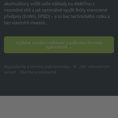
akumulátory snížit vaše náklady na elektřinu z
rozvodné sítě a jak optimálně využít lhůty stanovené
předpisy (EnWG, EPBD) – a to bez technického rizika a
bez vlastních investic.
Vyžádat úvodní rozhovor a kalkulaci formou
open-book →
Regulatorika a termíny pod kontrolou · Vč. 250+ simulačních
variant · Zdarma a nezávazně