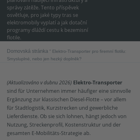
plánování nabíjecí infrastruktury a
správy zátěže. Tento příspěvek
osvětluje, pro jaké typy tras se
elektromobily vyplatí a jak dotační
programy dláždí cestu k bezemisní
flotile.
Domovská stránka
"
Elektro-Transporter pro firemní flotilu:
Smysluplné, nebo jen hezký doplněk?
(Aktualizováno v dubnu 2026)
Elektro‑Transporter
sind für Unternehmen immer häufiger eine sinnvolle
Ergänzung zur klassischen Diesel‑Flotte – vor allem
für Stadtlogistik, Kurzstrecken und gewerbliche
Lieferdienste. Ob sie sich lohnen, hängt jedoch von
Nutzung, Streckenprofil, Kostenstruktur und der
gesamten E‑Mobilitäts‑Strategie ab.