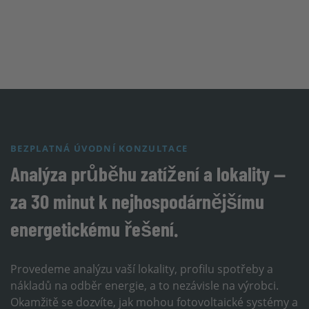
BEZPLATNÁ ÚVODNÍ KONZULTACE
Analýza průběhu zatížení a lokality —
za 30 minut k nejhospodárnějšímu
energetickému řešení.
Provedeme analýzu vaší lokality, profilu spotřeby a
nákladů na odběr energie, a to nezávisle na výrobci.
Okamžitě se dozvíte, jak mohou fotovoltaické systémy a