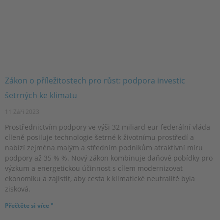
Zákon o příležitostech pro růst: podpora investic
šetrných ke klimatu
11 Září 2023
Prostřednictvím podpory ve výši 32 miliard eur federální vláda
cíleně posiluje technologie šetrné k životnímu prostředí a
nabízí zejména malým a středním podnikům atraktivní míru
podpory až 35 % %. Nový zákon kombinuje daňové pobídky pro
výzkum a energetickou účinnost s cílem modernizovat
ekonomiku a zajistit, aby cesta k klimatické neutralitě byla
zisková.
Přečtěte si více "