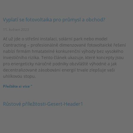
Vyplatí se fotovoltaika pro průmysl a obchod?
11. květen 2023
Ať už jde o střešní instalaci, solární park nebo model
Contracting – profesionálně dimenzované fotovoltaické řešení
nabízí firmám hmatatelné konkurenční výhody bez vysokého
investičního rizika. Tento článek ukazuje, které koncepty jsou
pro energeticky náročné podniky obzvláště výhodné a jak
decentralizované zásobování energií trvale zlepšuje vaši
uhlíkovou stopu.
Přečtěte si více "