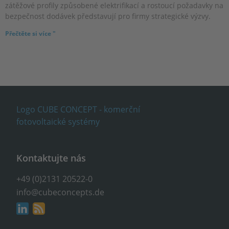
zátěžové profily způsobené elektrifikací a rostoucí požadavky na
bezpečnost dodávek představují pro firmy strategické výzvy.
Přečtěte si více "
Kontaktujte nás
+49 (0)2131 20522-0
info@cubeconcepts.de