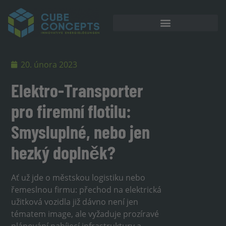
Akumulátorové úložiště
20. února 2023
Elektro-Transporter
pro firemní flotilu:
Smysluplné, nebo jen
hezký doplněk?
Ať už jde o městskou logistiku nebo
řemeslnou firmu: přechod na elektrická
užitková vozidla již dávno není jen
tématem image, ale vyžaduje prozíravé