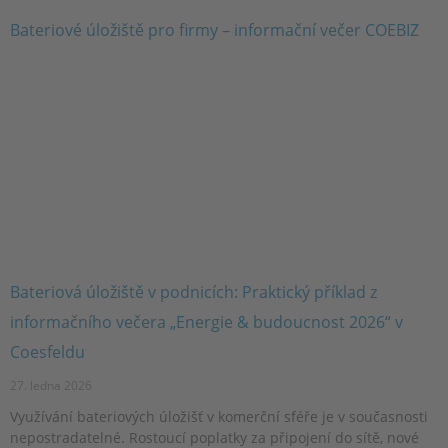
Bateriová úložiště v podnicích: Praktický příklad z
informačního večera „Energie & budoucnost 2026“ v
Coesfeldu
27. ledna 2026
Využívání bateriových úložišť v komerční sféře je v současnosti
nepostradatelné. Rostoucí poplatky za připojení do sítě, nové