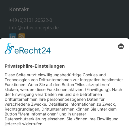
Kontakt
+49 (0)2131 20522-0
info@cubeconcepts.de
Adresse
CUBE CONCEPTS GmbH
An der Gümpgesbrücke 17
41564 Kaarst
Unverbindlich & kostenlos
Infos anfordern