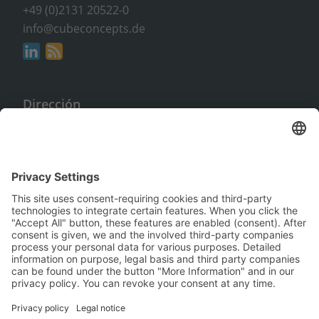
+49 (0)2131 20522-0
info@cubeconcepts.de
Dirección
CUBE CONCEPTS GmbH
An der Gümpgesbrücke 17
41564 Kaarst
Sin compromiso y gratuito
Solicitar información