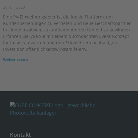
20. Juni 2023
Eine PV-Einweihungsfeier ist die ideale Plattform, um
Kundenbeziehungen zu vertiefen und neue Geschäftspartner
in einem positiven, zukunftsorientierten Umfeld zu gewinnen.
Erfahren Sie, wie Sie mit einem durchdachten Event-Konzept
Ihr Image aufwerten und den Erfolg Ihrer nachhaltigen
Investition öffentlichkeitswirksam feiern.
Weiterlesen »
Kontakt