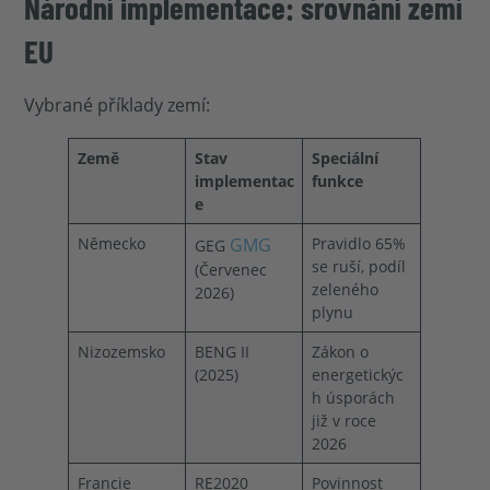
Národní implementace: srovnání zemí
EU
Vybrané příklady zemí:
Země
Stav
Speciální
implementac
funkce
e
Německo
GMG
Pravidlo 65%
GEG
se ruší, podíl
(Červenec
zeleného
2026)
plynu
Nizozemsko
BENG II
Zákon o
(2025)
energetickýc
h úsporách
již v roce
2026
Francie
RE2020
Povinnost