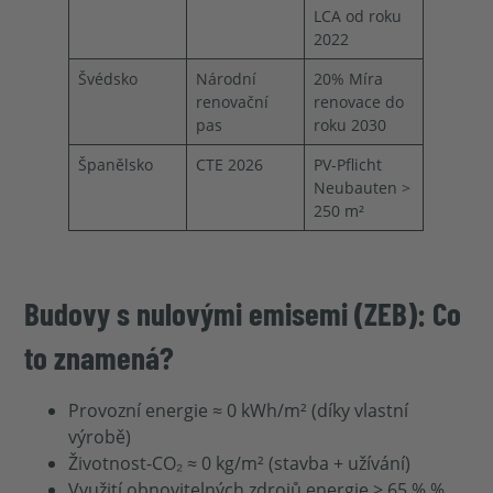
LCA od roku
2022
Švédsko
Národní
20% Míra
renovační
renovace do
pas
roku 2030
Španělsko
CTE 2026
PV-Pflicht
Neubauten >
250 m²
Budovy s nulovými emisemi (ZEB): Co
to znamená?
Provozní energie ≈ 0 kWh/m² (díky vlastní
výrobě)
Životnost-CO₂ ≈ 0 kg/m² (stavba + užívání)
Využití obnovitelných zdrojů energie ≥ 65 % %