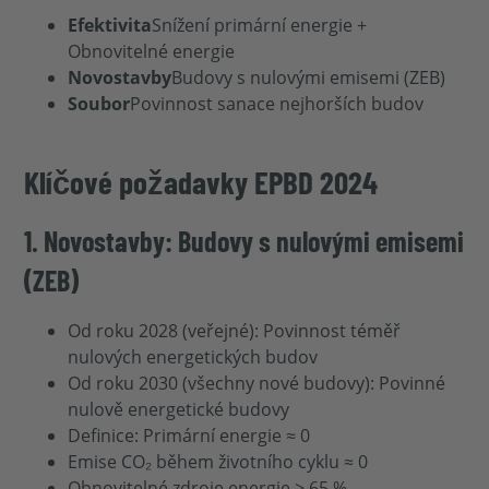
Efektivita
Snížení primární energie +
Obnovitelné energie
Novostavby
Budovy s nulovými emisemi (ZEB)
Soubor
Povinnost sanace nejhorších budov
Klíčové požadavky EPBD 2024
1. Novostavby: Budovy s nulovými emisemi
(ZEB)
Od roku 2028 (veřejné): Povinnost téměř
nulových energetických budov
Od roku 2030 (všechny nové budovy): Povinné
nulově energetické budovy
Definice: Primární energie ≈ 0
Emise CO₂ během životního cyklu ≈ 0
Obnovitelné zdroje energie ≥ 65 %