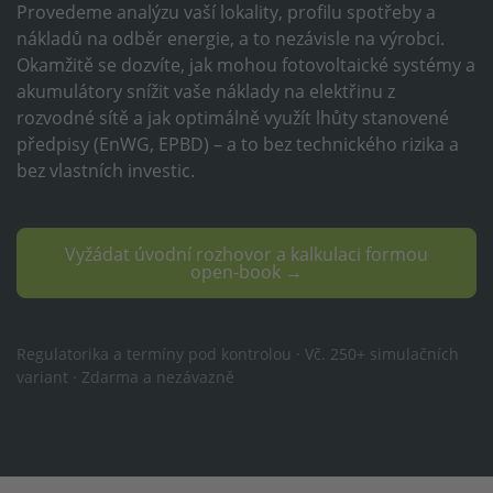
Provedeme analýzu vaší lokality, profilu spotřeby a
nákladů na odběr energie, a to nezávisle na výrobci.
Okamžitě se dozvíte, jak mohou fotovoltaické systémy a
akumulátory snížit vaše náklady na elektřinu z
rozvodné sítě a jak optimálně využít lhůty stanovené
předpisy (EnWG, EPBD) – a to bez technického rizika a
bez vlastních investic.
Vyžádat úvodní rozhovor a kalkulaci formou
open-book →
Regulatorika a termíny pod kontrolou · Vč. 250+ simulačních
variant · Zdarma a nezávazně