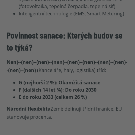
(fotovoltaika, tepelná čerpadla, tepelná síť)
Inteligentní technologie (EMS, Smart Metering)
Povinnost sanace: Kterých budov se
to týká?
Nen)--(nen)--(nen)--(nen)--(nen)--(nen)--(nen)--(nen)-
-(nen)--(nen)
(Kanceláře, haly, logistika) tříd:
G (nejhorší 2 %): Okamžitá sanace
F (dalších 14 let %): Do roku 2030
E do roku 2033 (celkem 26 %)
Národní flexibilita
Země definují třídní hranice, EU
stanovuje procenta.