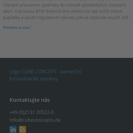
cíleným přesunem spotřeby do cenově výhodnějších časových
oken. V provozu BTM (behind-the-meter) lze tak snížit síťové
poplatky a využít regulatorní výhody jako je atypické využití sítě.
Přečtěte si více "
Kontaktujte nás
+49 (0)2131 20522-0
info@cubeconcepts.de