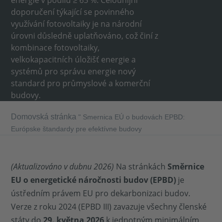
energie v podílu ≥ 65 %. Celounijní
doporučení týkající se povinného
využívání fotovoltaiky je na národní
úrovni důsledně uplatňováno, což činí z
kombinace fotovoltaiky,
velkokapacitních úložišť energie a
systémů pro správu energie nový
standard pro průmyslové a komerční
budovy.
Domovská stránka
"
Smernica EÚ o budovách EPBD:
Európske štandardy pre efektívne budovy
(Aktualizováno v dubnu 2026)
Na stránkách
Směrnice
EU o energetické náročnosti budov (EPBD)
je
ústředním právem EU pro dekarbonizaci budov.
Verze z roku 2024 (EPBD III) zavazuje všechny členské
státy do
29. května 2026
k jednotným minimálním