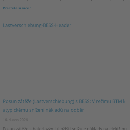
Přečtěte si více "
Posun zátěže (Lastverschiebung) s BESS: V režimu BTM k
atypickému snížení nákladů na odběr
16. dubna 2026
Posun zátěže s bateriovými úložišti snižuje náklady na elektřinu