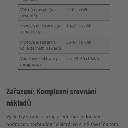
Větrná energie (na
< 10 ct/kWh
pevnině)
Plynová elektrárna (s
19–23 ct/kWh
cenou CO₂)
Plynová elektrárna
35–67 ct/kWh
vč. externích nákladů
Vodíkové elektrárny
cca 23–60 ct/kWh
(prognóza)
Zařazení: Komplexní srovnání
nákladů
Výsledky studie ukazují především jednu věc:
hodnocení technologií elektráren silně závisí na tom,