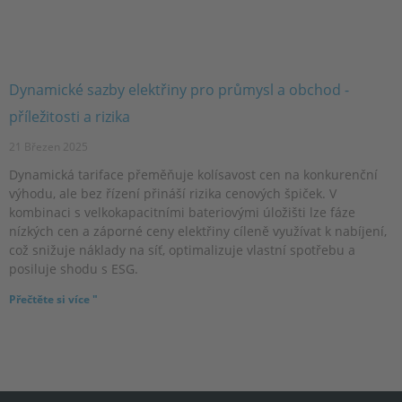
Dynamické sazby elektřiny pro průmysl a obchod -
příležitosti a rizika
21 Březen 2025
Dynamická tariface přeměňuje kolísavost cen na konkurenční
výhodu, ale bez řízení přináší rizika cenových špiček. V
kombinaci s velkokapacitními bateriovými úložišti lze fáze
nízkých cen a záporné ceny elektřiny cíleně využívat k nabíjení,
což snižuje náklady na síť, optimalizuje vlastní spotřebu a
posiluje shodu s ESG.
Přečtěte si více "