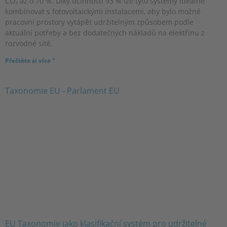
CO₂ až o 70 %. Díky účinnosti 93 % lze tyto systémy ideálně
kombinovat s fotovoltaickými instalacemi, aby bylo možné
pracovní prostory vytápět udržitelným způsobem podle
aktuální potřeby a bez dodatečných nákladů na elektřinu z
rozvodné sítě.
Přečtěte si více "
EU Taxonomie jako klasifikační systém pro udržitelné