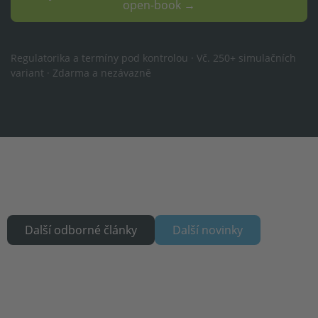
open-book →
Regulatorika a termíny pod kontrolou · Vč. 250+ simulačních
variant · Zdarma a nezávazně
Další odborné články
Další novinky