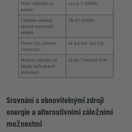
Podíl nákladů na
cca 6–7 ct/kWh
palivo
Celkové náklady
35–67 ct/kWh
včetně externích
efektů
Emise CO₂ během
až 8,4 mil. tun CO₂
životnosti
Možné náklady na
až do 7 miliard EUR
škody způsobené
klimatem
Srovnání s obnovitelnými zdroji
energie a alternativními záložními
možnostmi