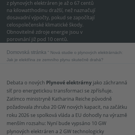
z plynových elektráren je až o 67 centů
na kilowatthodinu dražší, než naznačují
dosavadní výpočty, pokud se započítají
celospolečenské klimatické škody.
Obnovitelné zdroje energie jsou v
porovnání již pod 10 centů.
Domovská stránka
"
Nová studie o plynových elektrárnách:
Jak je elektřina ze zemního plynu skutečně drahá?
Debata o nových
Plynové elektrárny
jako záchranná
síť pro energetickou transformaci se zpřísňuje.
Zatímco ministryně Katharina Reiche původně
požadovala zhruba 20 GW nových kapacit, na začátku
roku 2026 se spolková vláda a EU dohodly na výrazně
menším rozsahu: Nyní bude vypsáno 10 GW
plynových elektráren a 2 GW technologicky