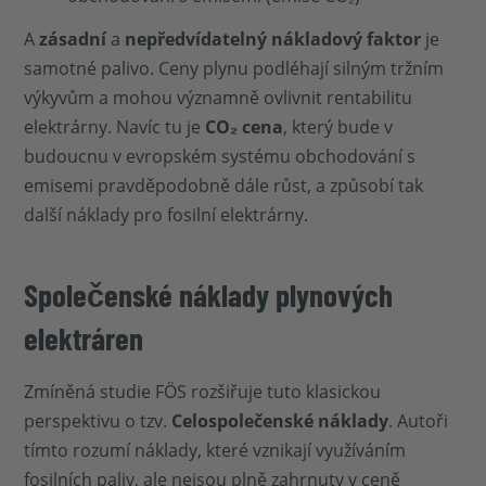
A
zásadní
a
nepředvídatelný nákladový faktor
je
samotné palivo. Ceny plynu podléhají silným tržním
výkyvům a mohou významně ovlivnit rentabilitu
elektrárny. Navíc tu je
CO₂ cena
, který bude v
budoucnu v evropském systému obchodování s
emisemi pravděpodobně dále růst, a způsobí tak
další náklady pro fosilní elektrárny.
Společenské náklady plynových
elektráren
Zmíněná studie FÖS rozšiřuje tuto klasickou
perspektivu o tzv.
Celospolečenské náklady
. Autoři
tímto rozumí náklady, které vznikají využíváním
fosilních paliv, ale nejsou plně zahrnuty v ceně