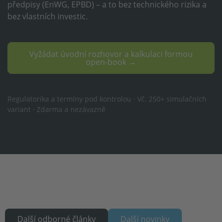
předpisy (EnWG, EPBD) – a to bez technického rizika a
bez vlastních investic.
Vyžádat úvodní rozhovor a kalkulaci formou
open-book →
Regulatorika a termíny pod kontrolou · Vč. 250+ simulačních
variant · Zdarma a nezávazně
Další odborné články
Další novinky