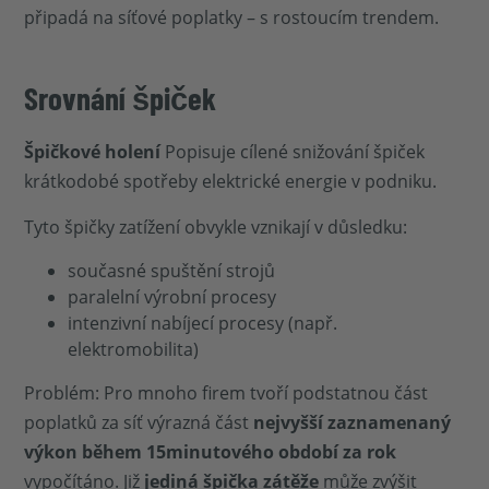
připadá na síťové poplatky – s rostoucím trendem.
Srovnání špiček
Špičkové holení
Popisuje cílené snižování špiček
krátkodobé spotřeby elektrické energie v podniku.
Tyto špičky zatížení obvykle vznikají v důsledku:
současné spuštění strojů
paralelní výrobní procesy
intenzivní nabíjecí procesy (např.
elektromobilita)
Problém: Pro mnoho firem tvoří podstatnou část
poplatků za síť výrazná část
nejvyšší zaznamenaný
výkon během 15minutového období za rok
vypočítáno. Již
jediná špička zátěže
může zvýšit