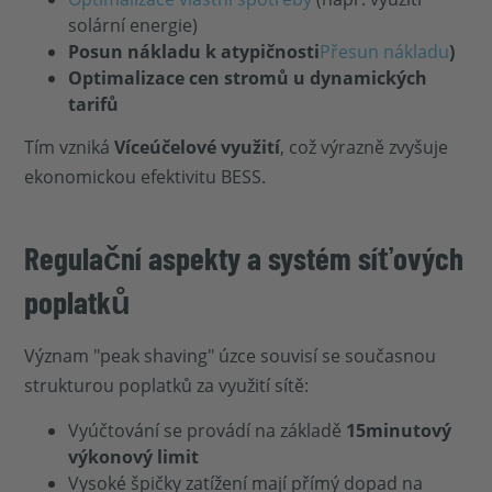
solární energie)
Posun nákladu k atypičnosti
Přesun nákladu
)
Optimalizace cen stromů u dynamických
tarifů
Tím vzniká
Víceúčelové využití
, což výrazně zvyšuje
ekonomickou efektivitu BESS.
Regulační aspekty a systém síťových
poplatků
Význam "peak shaving" úzce souvisí se současnou
strukturou poplatků za využití sítě:
Vyúčtování se provádí na základě
15minutový
výkonový limit
Vysoké špičky zatížení mají přímý dopad na