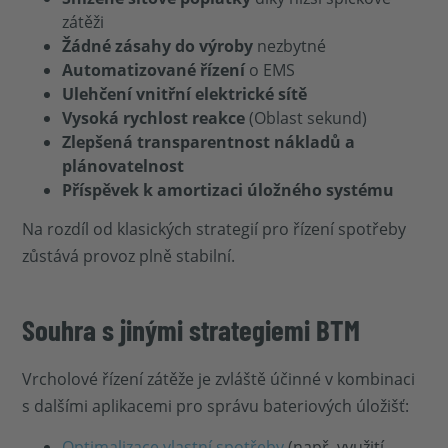
zátěži
Žádné zásahy do výroby
nezbytné
Automatizované řízení
o EMS
Ulehčení vnitřní elektrické sítě
Vysoká rychlost reakce
(Oblast sekund)
Zlepšená transparentnost nákladů a
plánovatelnost
Příspěvek k amortizaci úložného systému
Na rozdíl od klasických strategií pro řízení spotřeby
zůstává provoz plně stabilní.
Souhra s jinými strategiemi BTM
Vrcholové řízení zátěže je zvláště účinné v kombinaci
s dalšími aplikacemi pro správu bateriových úložišť:
Optimalizace vlastní spotřeby
(např. využití