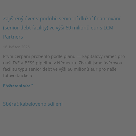
Zajištěný úvěr v podobě seniorní dlužní financování
(senior debt facility) ve výši 60 milionů eur s LCM
Partners
18. květen 2026
První čerpání proběhlo podle plánu — kapitálový rámec pro
naši FVE a BESS pipeline v Německu. Získali jsme úvěrovou
facilitu typu senior debt ve výši 60 milionů eur pro naše
fotovoltaické a
Přečtěte si více "