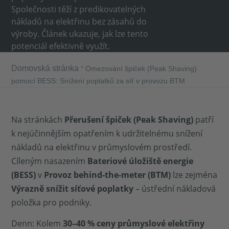
Společnosti těží z predikovatelných
nákladů na elektřinu bez zásahů do
výroby. Článek ukazuje, jak lze tento
potenciál efektivně využít.
Domovská stránka
"
Omezování špiček (Peak Shaving)
pomocí BESS: Snížení poplatků za síť v provozu BTM
Na stránkách
Přerušení špiček (Peak Shaving)
patří
k nejúčinnějším opatřením k udržitelnému snížení
nákladů na elektřinu v průmyslovém prostředí.
Cíleným nasazením
Bateriové úložiště energie
(BESS)
v
Provoz behind-the-meter (BTM)
lze zejména
Výrazně snížit síťové poplatky
– ústřední nákladová
položka pro podniky.
Denn: Kolem
30–40 % ceny průmyslové elektřiny