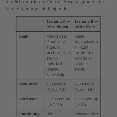
deutlich reduzieren. Zentrale Ausgangspunkte der
beiden Szenarien sind folgende:
Szenario A —
Szenario B —
Price-driven
Grid-driven
Logik
Marktstress
Reale
(Spotpreise)
Netzbelastun
erzeugt
g (HLZF)
Hochpreisfen
bestimmt die
ster —
Fenster —
mehrfach
planbar,
täglich,
stabil.
kurzfristig.
Peak-Preis
450 €/kW/a
260 €/kW/a
(Faktor 2,8×)
(Faktor 1,6×)
Zeitfenster
3 Fenster/Tag
2 Fenster/Tag
· je 1–2 h
· je 2 h
Einordnung
Hohes
Konservativer