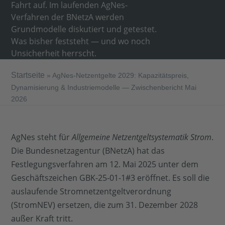
Fahrt auf. Im laufenden AgNes-
Verfahren der BNetzA werden
Grundmodelle diskutiert und getestet.
Was bisher feststeht — und wo noch
Unsicherheit herrscht.
Startseite
»
AgNes-Netzentgelte 2029: Kapazitätspreis,
Dynamisierung & Industriemodelle — Zwischenbericht Mai
2026
AgNes steht für
Allgemeine Netzentgeltsystematik Strom
.
Die Bundesnetzagentur (BNetzA) hat das
Festlegungsverfahren am 12. Mai 2025 unter dem
Geschäftszeichen GBK-25-01-1#3 eröffnet. Es soll die
auslaufende Stromnetzentgeltverordnung
(StromNEV) ersetzen, die zum 31. Dezember 2028
außer Kraft tritt.