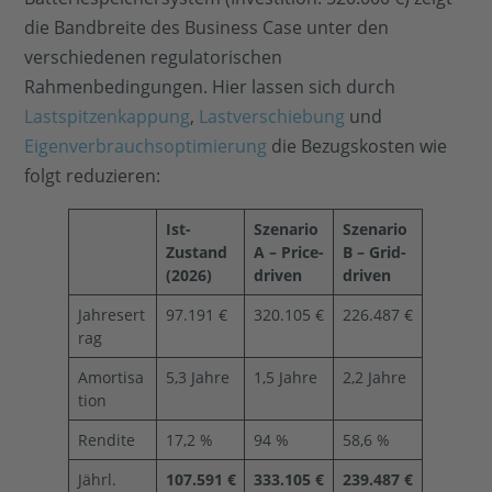
die Bandbreite des Business Case unter den
verschiedenen regulatorischen
Rahmenbedingungen. Hier lassen sich durch
Lastspitzenkappung
,
Lastverschiebung
und
Eigenverbrauchsoptimierung
die Bezugskosten wie
folgt reduzieren:
Ist-
Szenario
Szenario
Zustand
A – Price-
B – Grid-
(2026)
driven
driven
Jahresert
97.191 €
320.105 €
226.487 €
rag
Amortisa
5,3 Jahre
1,5 Jahre
2,2 Jahre
tion
Rendite
17,2 %
94 %
58,6 %
Jährl.
107.591 €
333.105 €
239.487 €