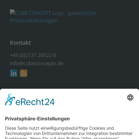
Kontakt
+49 (0)2131 20522-0
info@cubeconcepts.de
Adresse
CUBE CONCEPTS GmbH
An der Gümpgesbrücke 17
41564 Kaarst