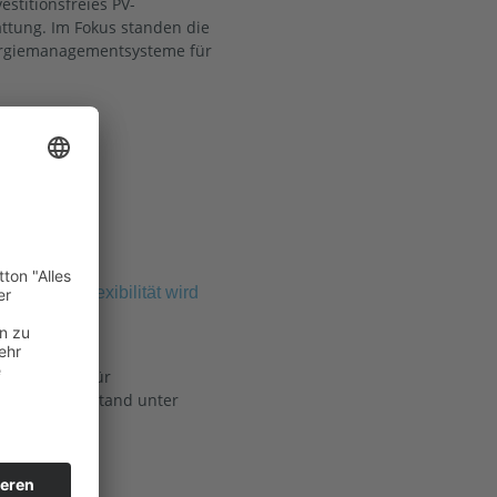
stitionsfreies PV-
ättung. Im Fokus standen die
Energiemanagementsysteme für
nehmen: Flexibilität wird
skonferenz für
eranstaltung stand unter