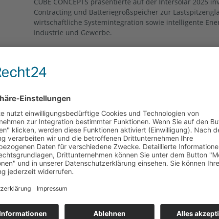
CUBE CONCEPTS präsentierte auf der Intersolar 2025 inve
Contracting und Batteriegroßspeicher zur Lastspitzengl
wirtschaftliche Systemintegration sowie intelligente 
Industrie und Gewerbe.
Weiterlesen »
PwC-Jahreskonferenz 2025 für energieintensive Unter
zur Überlebensstrategie
12. Mai 2025
Am 8. Mai 2025 nahm CUBE CONCEPTS an der PwC Jahre
energieintensive Unternehmen in Düsseldorf teil. Die V
dem Motto „Von der
Weiterlesen »