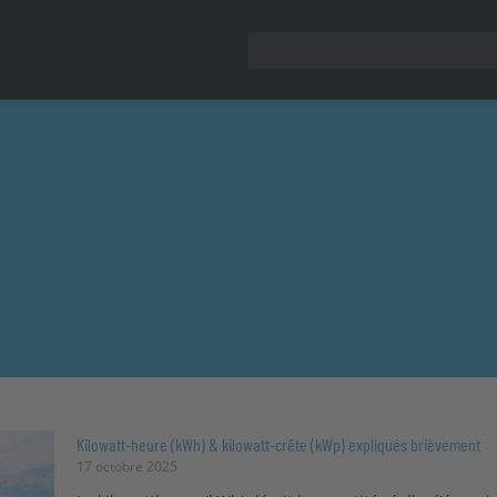
Kilowatt-heure (kWh) & kilowatt-crête (kWp) expliqués brièvement
17 octobre 2025