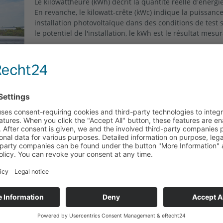
Le kilowattheure (kWh) décrit la quantité réelle d'éner
En revanche, le kilowatt-crête (kWc) indique la puissa
installation photovoltaïque dans des conditions de test s
le potentiel de l'installation, le kWh est le résultat mesu
Lire la suite "