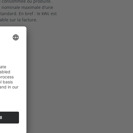
gie consommée ou produite.
nce nominale maximale d'une
tandard. En bref : le kWc est
rable sur la facture.