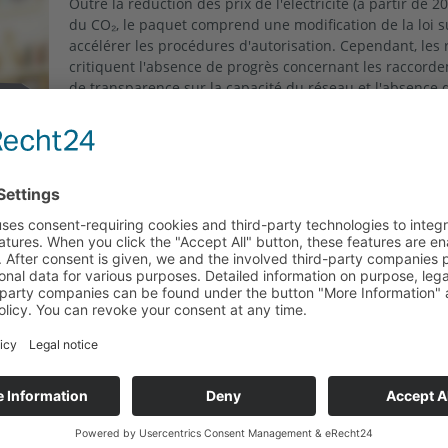
Outre la réduction des prix de l'électricité (à partir de 20
du CO₂, le paquet comprend une modification de la loi s
accélérer les procédures d'autorisation. Cependant, les
critiquent l'absence de progrès concernant les raccord
de transparence sur la capacité du réseau et l'absence 
exploitants de réseau continuent de freiner les projets 
stockage.
Lire la suite "