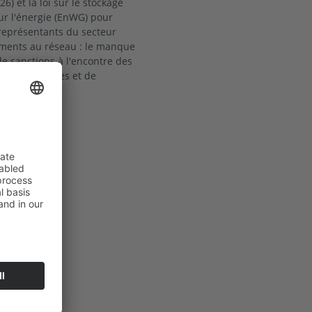
26) et la loi sur le stockage
ur l'énergie (EnWG) pour
 représentants du secteur
ements au réseau : le manque
de sanctions à l'encontre des
photovoltaïques et de