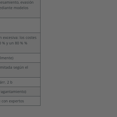
cesamiento, evasión
mediante modelos
n excesiva: los costes
0 % y un 80 % %
almente)
imitada según el
árr. 2 b
tragantamiento)
e con expertos