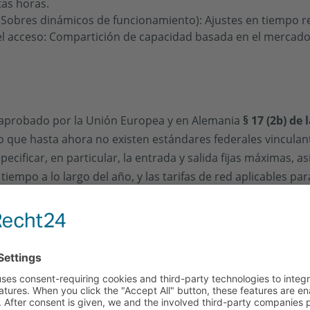
tas horas.
(Sobres dinámicos de funcionamiento): Ajustes en tiempo re
el acceso: Compartición de capacidad basada en el mercado
 aprobado por la Unión Europea y en Alemania
§ 17 (2b) de
do que hasta ahora no existen estándares federales vinculan
ecificar, en particular, la entrada y salida fijas máximas, 
 tiempo a lo largo del año, y las tarifas de red aplicables p
 acuerdo y una fecha prevista para la conexión fija complet
acen que algunos proyectos sean viables o permiten libera
 un 29 % más de energía para las instalaciones de inyección 