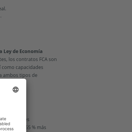
al.
.
 la Ley de Economía
tes, los contratos FCA son
así como capacidades
ara ambos tipos de
a.
r capacidades
a la red y un 65 % más