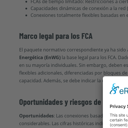
FCAs de tiempo limitado: Restricciones a cier
Capacidades dinámicas de conexión a la red 
Conexiones totalmente flexibles basadas en 
Marco legal para los FCA
El paquete normativo correspondiente ya ha sido
Energética (EnWG)
la base legal para los FCA. Da
en su mayoría individuales. Sin embargo, deben esp
flexibles adicionales, diferenciadas por bloques de
capacidad. Además, se debe indicar la duración del
Oportunidades y riesgos de las FCA
Oportunidades
: Las conexiones basadas en FCA h
considerables. Las cifras históricas indican hasta