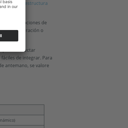
ed de superestructura
minuir las opciones de
control
- Liberación o
as pueden afectar
áciles de integrar. Para
 de antemano, se valore
inámico)