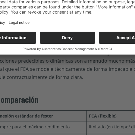
io del EWI de 2025, se prevén cifras aún más elevadas en
R
 pueden reducir el potencial de ingresos de un activo o dis
por ejemplo, tienen una influencia directa en la
Energía de 
rcio de electricidad
.
considerablemente: directrices estáticas o muy restrictiv
ricciones predecibles o dinámicas son a menudo mucho más f
cial que el FCA se modele técnicamente de forma impecable
le contractualmente de forma clara.
 comparación
nexión estándar de fester
FCA (flexible)
empre para el máximo rendimiento
limitado (en tiempo/ d