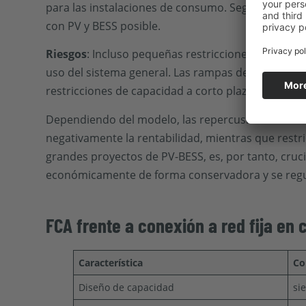
para las instalaciones de consumo. Según un estud
con PV y BESS posible.
Riesgos
: Incluso pequeñas restricciones de un FCA
uso del sistema general. Las rampas de velocidad, 
restricciones de capacidad a corto plazo en el
Come
Dependiendo del modelo, las repercusiones varían 
negativamente la rentabilidad, mientras que rest
grandes proyectos de PV-BESS, es, por tanto, cru
económicamente de forma conservadora y se regu
FCA frente a conexión a red fija en
Característica
Co
Diseño de capacidad
si