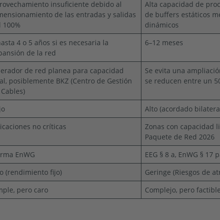
rovechamiento insuficiente debido al
Alta capacidad de pro
mensionamiento de las entradas y salidas
de buffers estáticos 
l 100%
dinámicos
hasta 4 o 5 años si es necesaria la
6–12 meses
pansión de la red
erador de red planea para capacidad
Se evita una ampliació
tal, posiblemente BKZ (Centro de Gestión
se reducen entre un 5
 Cables)
jo
Alto (acordado bilater
icaciones no críticas
Zonas con capacidad l
Paquete de Red 2026
rma EnWG
EEG § 8 a, EnWG § 17 p
to (rendimiento fijo)
Geringe (Riesgos de a
mple, pero caro
Complejo, pero factibl