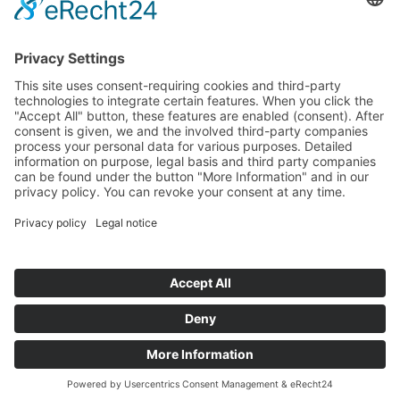
CUBE CONCEPTS GmbH
An der Gümpgesbrücke 17
41564 Kaarst
Sin compromiso y gratuito
Solicitar información
Français
© Copyright 2026 Cube Concepts GmbH
Čeština
English
Pie de imprenta
Política de privacidad
Deutsch
Español