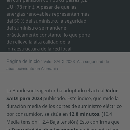
en comparación con otros países (EE.
UU.: 78 min.). A pesar de que las
energías renovables representan más
del 50 % del suministro, la seguridad
del suministro se mantiene
prácticamente constante, lo que pone
de relieve la alta calidad de la
infraestructura de la red local.
Página de inicio
"
Valor SAIDI 2023: Alta seguridad de
abastecimiento en Alemania
La Bundesnetzagentur ha adoptado el actual
Valor
SAIDI para 2023
publicado. Este índice, que mide la
duración media de los cortes de suministro eléctrico
por consumidor, se sitúa en
12,8 minutos
. (10,4
Media tensión + 2,4 Baja tensión) Esto confirma que
la
Seguridad de abastecimiento
en Alemania sigue