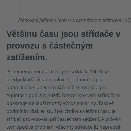
Plánování jednoho řetězce s rozměrovým faktorem 117
Většinu času jsou střídače v
provozu s částečným
zatížením.
Při dimenzačním faktoru pro střídače 100 % se
předpokládá, že za ideálních podmínek, tj. při
optimálním slunečním záření bez mraků a při
teplotách pod 25°, každý řetězec se svým střídačem
poskytuje nejlepší možný výnos elektřiny. Takové
podmínky však existují jen zřídka a většinu času je
střídač provozován při částečném zatížení. A právě v
tom spočívá problém: všechny střídače již nepracují