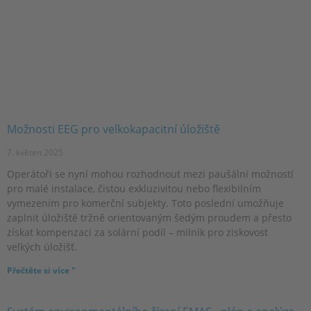
Možnosti EEG pro velkokapacitní úložiště
7. květen 2025
Operátoři se nyní mohou rozhodnout mezi paušální možností
pro malé instalace, čistou exkluzivitou nebo flexibilním
vymezením pro komerční subjekty. Toto poslední umožňuje
zaplnit úložiště tržně orientovaným šedým proudem a přesto
získat kompenzaci za solární podíl – milník pro ziskovost
velkých úložišť.
Přečtěte si více "