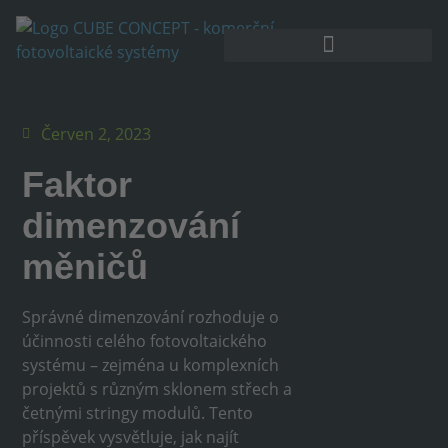
Akumulátorové úložiště
Červen 2, 2023
Faktor
dimenzování
měničů
Správné dimenzování rozhoduje o
účinnosti celého fotovoltaického
systému – zejména u komplexních
projektů s různým sklonem střech a
četnými stringy modulů. Tento
příspěvek vysvětluje, jak najít