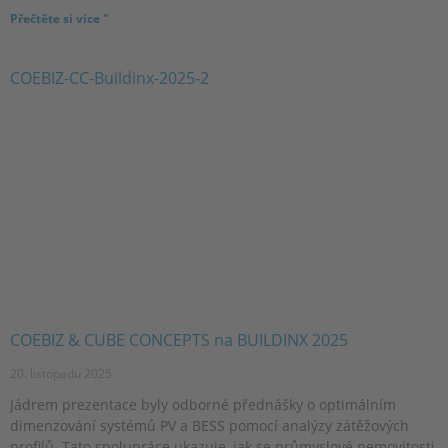
Přečtěte si více "
COEBIZ & CUBE CONCEPTS na BUILDINX 2025
20. listopadu 2025
Jádrem prezentace byly odborné přednášky o optimálním
dimenzování systémů PV a BESS pomocí analýzy zátěžových
profilů. Tato spolupráce ukazuje, jak se průmyslové nemovitosti