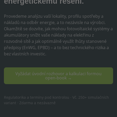
energetickému řešení.
Provedeme analýzu vaší lokality, profilu spotřeby a
nákladů na odběr energie, a to nezávisle na výrobci.
Okamžitě se dozvíte, jak mohou fotovoltaické systémy a
akumulátory snížit vaše náklady na elektřinu z
rozvodné sítě a jak optimálně využít lhůty stanovené
předpisy (EnWG, EPBD) – a to bez technického rizika a
bez vlastních investic.
Vyžádat úvodní rozhovor a kalkulaci formou
open-book →
Regulatorika a termíny pod kontrolou · Vč. 250+ simulačních
variant · Zdarma a nezávazně