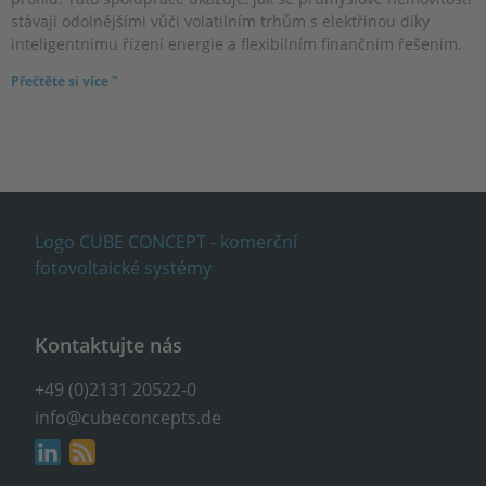
stávají odolnějšími vůči volatilním trhům s elektřinou díky
inteligentnímu řízení energie a flexibilním finančním řešením.
Přečtěte si více "
Kontaktujte nás
+49 (0)2131 20522-0
info@cubeconcepts.de