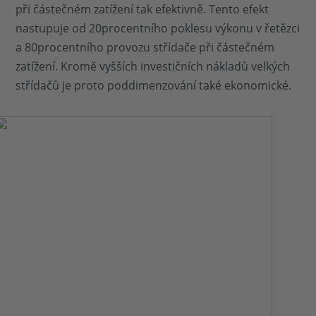
při částečném zatížení tak efektivně. Tento efekt
nastupuje od 20procentního poklesu výkonu v řetězci
a 80procentního provozu střídače při částečném
zatížení. Kromě vyšších investičních nákladů velkých
střídačů je proto poddimenzování také ekonomické.