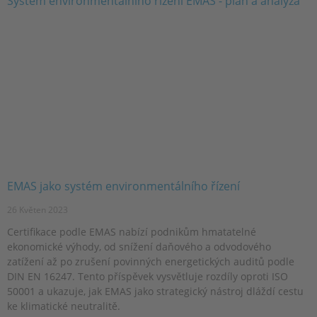
EMAS jako systém environmentálního řízení
26 Květen 2023
Certifikace podle EMAS nabízí podnikům hmatatelné
ekonomické výhody, od snížení daňového a odvodového
zatížení až po zrušení povinných energetických auditů podle
DIN EN 16247. Tento příspěvek vysvětluje rozdíly oproti ISO
50001 a ukazuje, jak EMAS jako strategický nástroj dláždí cestu
ke klimatické neutralitě.