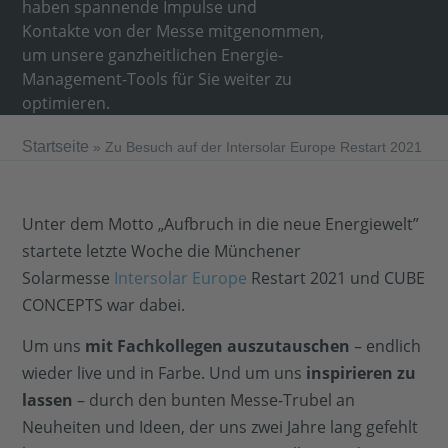
haben spannende Impulse und
Kontakte von der Messe mitgenommen,
um unsere ganzheitlichen Energie-
Management-Tools für Sie weiter zu
optimieren.
Startseite
»
Zu Besuch auf der Intersolar Europe Restart 2021
Unter dem Motto „Aufbruch in die neue Energiewelt”
startete letzte Woche die Münchener
Solarmesse
Intersolar Europe
Restart 2021 und CUBE
CONCEPTS war dabei.
Um uns
mit Fachkollegen auszutauschen
– endlich
wieder live und in Farbe. Und um uns
inspirieren zu
lassen
– durch den bunten Messe-Trubel an
Neuheiten und Ideen, der uns zwei Jahre lang gefehlt