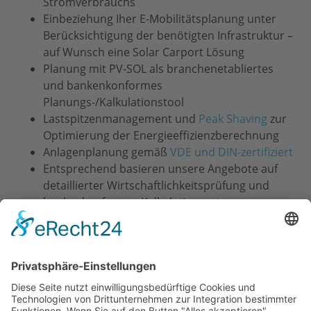
Stromverbrauchs
Einbeziehung Iher E-Mobilitätsplanung unter
Berücksichtigung der benötigten Infrastruktur –
auf Wunsch eine Solar Carport Lösung
Planung mit PV-SOL als branchenetabliertes
und bankenkonformes
Planungs-/Kalkulationstool
Lastspitzenmanagement und
Peak Shaving
zur
Optimierung der Energieeffizienzberechnung
Anlagenplanung gemäß
VDE und DIN-zertifiziert
Entsprechend basieren unsere Angebote auf
detaillierter Wirtschaftlichkeitsprüfung und
bankenkonformer Kalkulation unter
Berücksichtigung aller betriebswirtschaftlichen
und steuerlichen Aspekte