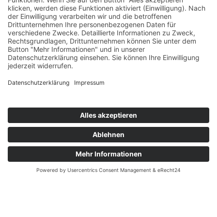
3. Mandatierung
Dienstleistungsvertragsabschluss und CUBE
CONCEPTS beginnt, Ihre PV-Anlage fein zu planen
und umzusetzen.
Français
Čeština
Español
English
Deutsch
4. Feinaufmaß (vor Ort) zur
Erstellung des
Leistungsverzeichnisses & PV-