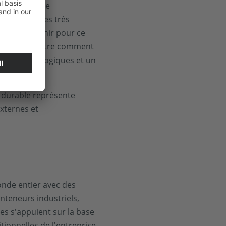
une entreprise
„ Nous sommes très
nergie d'avenir pour ce
nnenberg montre comment
antages écologiques et un
t durable représente
xternes et
onde entier avec des
nteneurs industriels,
es s'appuient sur la base
tionnelles de l'entreprise.