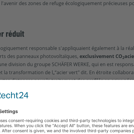
à l'avenir des zones de refuge écologiquement précieuses pou
r réduit
logiquement responsable s'appliquaient également à la réal
ports des panneaux photovoltaïques,
exclusivement CO
acie
2
, une division du groupe SCHÄFER WERKE, qui en est responsa
 transformation de l„“acier vert" dit. En étroite collabora
tes distances pour le traitement des profilés en acier néce
able par CUBE CONCEPTS