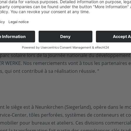
re ont été réalisées en collaboration avec CUBE CONCEPTS, 
lets pour les installations photovoltaïques commerciales. 
t réaliser une solution sur mesure pour une production d'é
onsable de compte chez CUBE CONCEPTS. „ Le projet du Pfa
rente leur stratégie de développement durable avec des av
 parc solaire lors de la Journée nationale du développemen
R WERKE. Nos remerciements vont à tous les partenaires e
 qui ont contribué à sa réalisation réussie. “
t le siège est à Neunkirchen (Siegerland), opère dans le m
rvice-Center, tôles perforées, systèmes de conteneurs et co
mobilier pour bureaux et ateliers. Ces divisions commercial
ont la transformation fait partie des compétences clés tradi