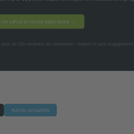
& un calcul en mode open-book →
 plus de 250 variantes de simulation · Gratuit et sans engagement
Autres actualités