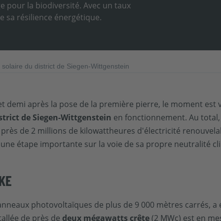
e pour la biodiversité. Avec un taux
 sa résilience énergétique.
laire du district de Siegen-Wittgenstein
et demi après la pose de la première pierre, le moment est v
strict de Siegen-Wittgenstein
en fonctionnement. Au total
ès de 2 millions de kilowattheures d'électricité renouvel
ne étape importante sur la voie de sa propre neutralité cli
RKE
anneaux photovoltaïques de plus de 9 000 mètres carrés, a 
tallée de près de
deux mégawatts crête
(2 MWc) est en mes