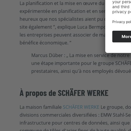
La planification et la mise en œuvre du parc solai
expérimentée en planification et en services comp
heureux que nos spécialistes aient pu concevoir e
site également “, explique Luca Bermpohl, resp
les entreprises peuvent associer de manière cohé
bénéfice économique. “
Marcus Düber : „ La mise en service de notre
une étape importante pour le groupe SCHÄFE
prestataires, ainsi qu'à nos employés dévoués,
À propos de SCHÄFER WERKE
La maison familiale
SCHÄFER WERKE
Le groupe, don
divisions commerciales diversifiées : EMW Stahl-Se
infrastructure pour centres de données, ainsi que 
commune de tôles d'acier fines de haute qualité, d