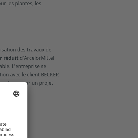
r les plantes, les
isation des travaux de
r réduit
d'ArcelorMittel
ble. L'entreprise se
tion avec le client BECKER
ssaires, pour un projet