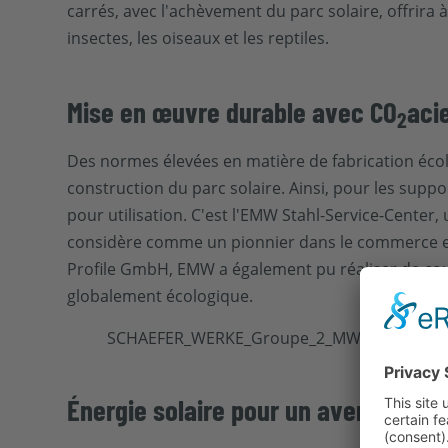
carrés, avec l'achèvement du parc solaire, offrira 
insectes, les oiseaux et les reptiles.
Mise en œuvre durable avec CO
acie
2
Des normes élevées en matière de fabrication éco
construction du parc solaire. Ainsi, pour les sup
pour utilisation. C'est l'EMW Stahl-Service-Center
considère comme un pionnier dans le commerce et la
Profile GmbH, EMW a également pu réaliser de cour
globalement écologique.
Énergie solaire pour un avenir dur