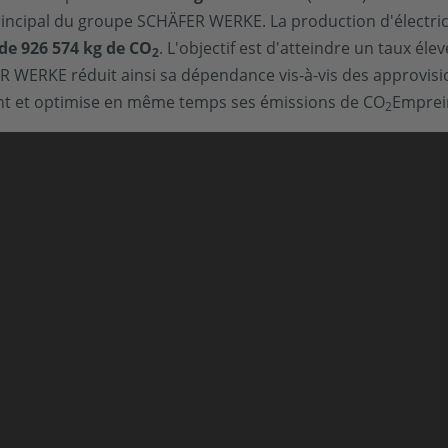
 principal du groupe SCHÄFER WERKE. La production d'électri
de 926 574 kg de CO
. L'objectif est d'atteindre un taux é
2
FER WERKE réduit ainsi sa dépendance vis-à-vis des approv
ent et optimise en même temps ses émissions de CO
Emprei
2