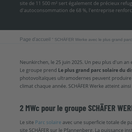
site de 11 500 m² sert également de précieux refug
d'autoconsommation de 68 %, l'entreprise renforce
Page d'accueil
"
SCHÄFER Werke avec le plus grand parc so
Neunkirchen, le 25 juin 2025. Un peu plus d'un an 
Le groupe prend
Le plus grand parc solaire du di
photovoltaïques ultramodernes peuvent produire pr
climat chaque année. SCHÄFER Werke atteint ainsi u
2 MWc pour le groupe SCHÄFER WE
Le site
Parc solaire
avec une superficie totale de p
site SCHÄFER sur le Pfannenberg. La puissance ins