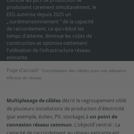
Comme les pics de production se
produisent rarement simultanément, le
EEG autorise depuis 2025 un
„ surdimensionnement “ de la capacité
de raccordement, ce qui réduit les
temps d'attente, diminue les coûts de
construction et optimise nettement
l'utilisation de l'infrastructure réseau
existante.
Page d'accueil
"
Consolidation des câbles pour une utilisation
efficace du réseau
Multiplexage de câbles
décrit le regroupement ciblé
de plusieurs installations de production d'électricité
(par exemple, éolien, PV, stockage) à
un point de
connexion réseau commun
. L'objectif central : La
capacité de raccordement au réseau existante est