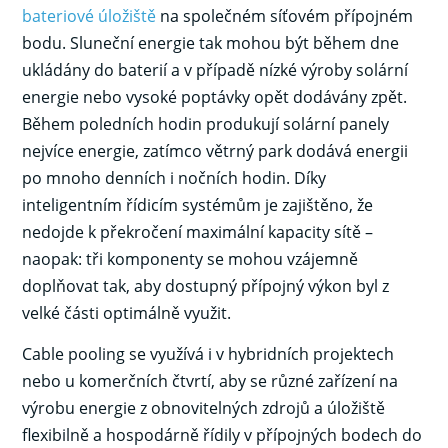
bateriové úložiště
na společném síťovém přípojném
bodu. Sluneční energie tak mohou být během dne
ukládány do baterií a v případě nízké výroby solární
energie nebo vysoké poptávky opět dodávány zpět.
Během poledních hodin produkují solární panely
nejvíce energie, zatímco větrný park dodává energii
po mnoho denních i nočních hodin. Díky
inteligentním řídicím systémům je zajištěno, že
nedojde k překročení maximální kapacity sítě –
naopak: tři komponenty se mohou vzájemně
doplňovat tak, aby dostupný přípojný výkon byl z
velké části optimálně využit.
Cable pooling se využívá i v hybridních projektech
nebo u komerčních čtvrtí, aby se různé zařízení na
výrobu energie z obnovitelných zdrojů a úložiště
flexibilně a hospodárně řídily v přípojných bodech do