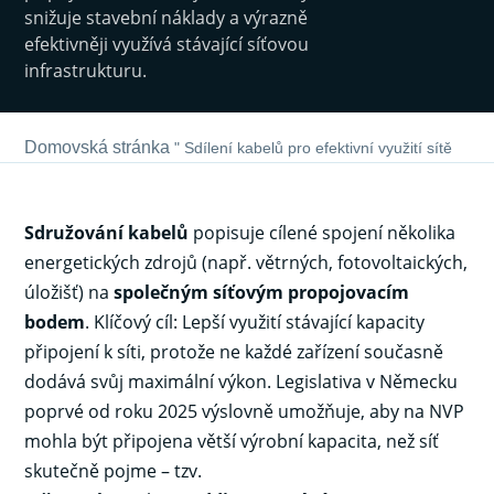
snižuje stavební náklady a výrazně
efektivněji využívá stávající síťovou
infrastrukturu.
Domovská stránka
"
Sdílení kabelů pro efektivní využití sítě
Sdružování kabelů
popisuje cílené spojení několika
energetických zdrojů (např. větrných, fotovoltaických,
úložišť) na
společným síťovým propojovacím
bodem
. Klíčový cíl: Lepší využití stávající kapacity
připojení k síti, protože ne každé zařízení současně
dodává svůj maximální výkon. Legislativa v Německu
poprvé od roku 2025 výslovně umožňuje, aby na NVP
mohla být připojena větší výrobní kapacita, než síť
skutečně pojme – tzv.