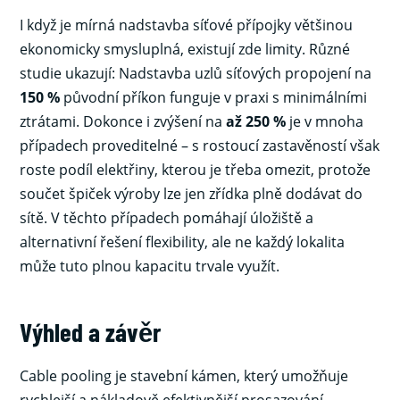
I když je mírná nadstavba síťové přípojky většinou
ekonomicky smysluplná, existují zde limity. Různé
studie ukazují: Nadstavba uzlů síťových propojení na
150 %
původní příkon funguje v praxi s minimálními
ztrátami. Dokonce i zvýšení na
až 250 %
je v mnoha
případech proveditelné – s rostoucí zastavěností však
roste podíl elektřiny, kterou je třeba omezit, protože
součet špiček výroby lze jen zřídka plně dodávat do
sítě. V těchto případech pomáhají úložiště a
alternativní řešení flexibility, ale ne každý lokalita
může tuto plnou kapacitu trvale využít.
Výhled a závěr
Cable pooling je stavební kámen, který umožňuje
rychlejší a nákladově efektivnější prosazování