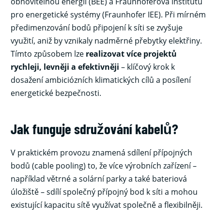
obnovitelnou energii (BEE) a Fraunhoferova institutu
pro energetické systémy (Fraunhofer IEE). Při mírném
předimenzování bodů připojení k síti se zvyšuje
využití, aniž by vznikaly nadměrné přebytky elektřiny.
Tímto způsobem lze
realizovat více projektů
rychleji, levněji a efektivněji
– klíčový krok k
dosažení ambiciózních klimatických cílů a posílení
energetické bezpečnosti.
Jak funguje sdružování kabelů?
V praktickém provozu znamená sdílení přípojných
bodů (cable pooling) to, že více výrobních zařízení –
například větrné a solární parky a také bateriová
úložiště – sdílí společný přípojný bod k síti a mohou
existující kapacitu sítě využívat společně a flexibilněji.