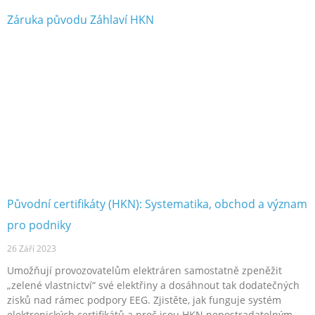
Původní certifikáty (HKN): Systematika, obchod a význam
pro podniky
26 Září 2023
Umožňují provozovatelům elektráren samostatně zpeněžit
„zelené vlastnictví“ své elektřiny a dosáhnout tak dodatečných
zisků nad rámec podpory EEG. Zjistěte, jak funguje systém
elektronických certifikátů a proč jsou HKN nepostradatelným