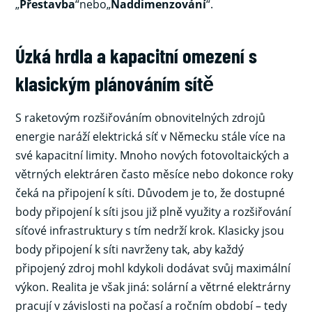
„
Přestavba
“nebo„
Naddimenzování
“.
Úzká hrdla a kapacitní omezení s
klasickým plánováním sítě
S raketovým rozšiřováním obnovitelných zdrojů
energie naráží elektrická síť v Německu stále více na
své kapacitní limity. Mnoho nových fotovoltaických a
větrných elektráren často měsíce nebo dokonce roky
čeká na připojení k síti. Důvodem je to, že dostupné
body připojení k síti jsou již plně využity a rozšiřování
síťové infrastruktury s tím nedrží krok. Klasicky jsou
body připojení k síti navrženy tak, aby každý
připojený zdroj mohl kdykoli dodávat svůj maximální
výkon. Realita je však jiná: solární a větrné elektrárny
pracují v závislosti na počasí a ročním období – tedy