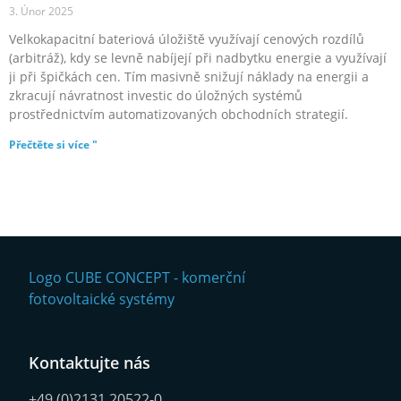
3. Únor 2025
Velkokapacitní bateriová úložiště využívají cenových rozdílů
(arbitráž), kdy se levně nabíjejí při nadbytku energie a využívají
ji při špičkách cen. Tím masivně snižují náklady na energii a
zkracují návratnost investic do úložných systémů
prostřednictvím automatizovaných obchodních strategií.
Přečtěte si více "
Kontaktujte nás
+49 (0)2131 20522-0