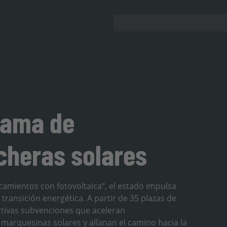
rama de
cheras solares
amientos con fotovoltaica“, el estado impulsa
transición energética. A partir de 35 plazas de
ctivas subvenciones que aceleran
s marquesinas solares y allanan el camino hacia la