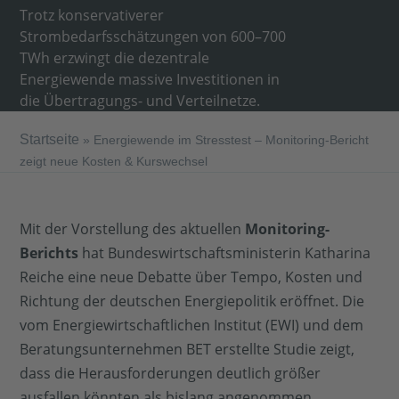
Trotz konservativerer
Strombedarfsschätzungen von 600–700
TWh erzwingt die dezentrale
Energiewende massive Investitionen in
die Übertragungs- und Verteilnetze.
Startseite
»
Energiewende im Stresstest – Monitoring-Bericht
zeigt neue Kosten & Kurswechsel
Mit der Vorstellung des aktuellen
Monitoring-
Berichts
hat Bundeswirtschaftsministerin Katharina
Reiche eine neue Debatte über Tempo, Kosten und
Richtung der deutschen Energiepolitik eröffnet. Die
vom Energiewirtschaftlichen Institut (EWI) und dem
Beratungsunternehmen BET erstellte Studie zeigt,
dass die Herausforderungen deutlich größer
ausfallen könnten als bislang angenommen.